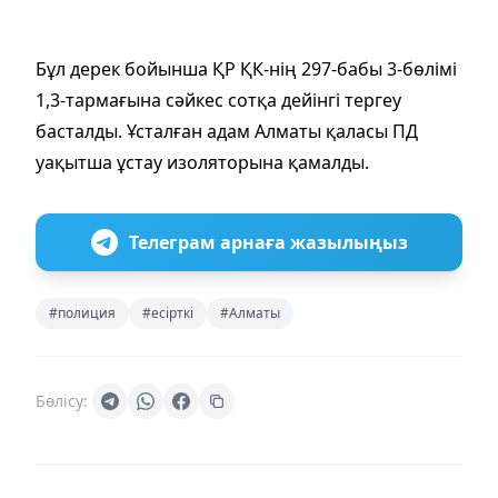
Бұл дерек бойынша ҚР ҚК-нің 297-бабы 3-бөлімі
1,3-тармағына сәйкес сотқа дейінгі тергеу
басталды. Ұсталған адам Алматы қаласы ПД
уақытша ұстау изоляторына қамалды.
Телеграм арнаға жазылыңыз
#полиция
#есірткі
#Алматы
Бөлісу: