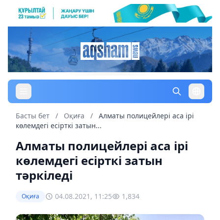
Басты бет
/
Оқиға
/
Алматы полицейлері аса ірі
көлемдегі есірткі затын...
Алматы полицейлері аса ірі
көлемдегі есірткі затын
тәркіледі
04.08.2021, 11:25
1,834
Оқиға