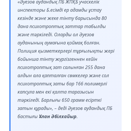
«Әуезов аудандық ПБ ЖПҚБ учаскелік
инспекторы Б.есімді ер адамды ұстау
кезінде және жеке тінту барысында 80
дана психотроптық заттар табылды
және тәркіледі. Оларды ол Әуезов
ауданының аумағына қоймақ болған.
Полиция қызметкерлері тұрғылықты жері
бойынша тінту жүргізгеннен кейін
психотроптық зат салынған 255 дана
алдын ала қапталған сөмкелер және сол
психотроптық заты бар 166 полимерлі
капсула мен екі қалта таразысын
тәркіледі. Барлығы 650 грамм есірткі
затын құрады», – деді Әуезов аудандық ПБ
бастығы
Ұлан Әбілхайыр
.