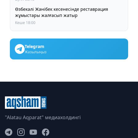
Өзбекәлі Жәнібек кесенесінде реставрация
жұмыстары жалғасып жатыр
Кеше 18:00
Telegram
Жазылыңыз
"Alatau Aqparat" медиахолдингі