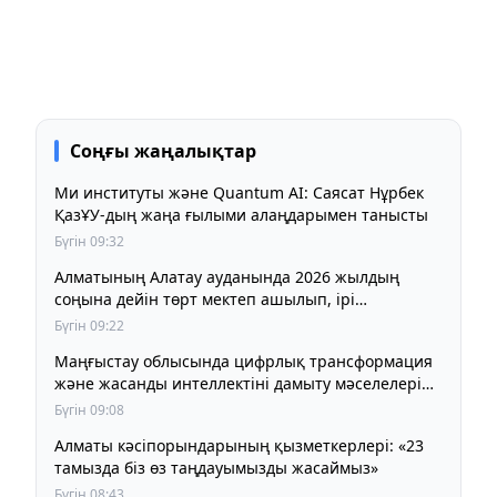
Соңғы жаңалықтар
Ми институты және Quantum AI: Саясат Нұрбек
ҚазҰУ-дың жаңа ғылыми алаңдарымен танысты
Бүгін 09:32
Алматының Алатау ауданында 2026 жылдың
соңына дейін төрт мектеп ашылып, ірі
инфрақұрылымдық жобалар аяқталады
Бүгін 09:22
Маңғыстау облысында цифрлық трансформация
және жасанды интеллектіні дамыту мәселелері
қаралды
Бүгін 09:08
Алматы кәсіпорындарының қызметкерлері: «23
тамызда біз өз таңдауымызды жасаймыз»
Бүгін 08:43