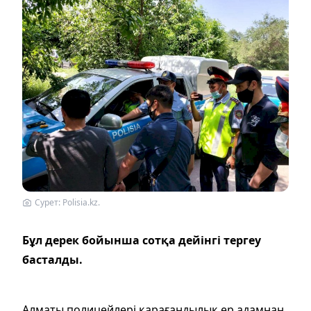
Сурет: Polisia.kz.
Бұл дерек бойынша сотқа дейінгі тергеу
басталды.
Алматы полицейлері қарағандылық ер адамнан