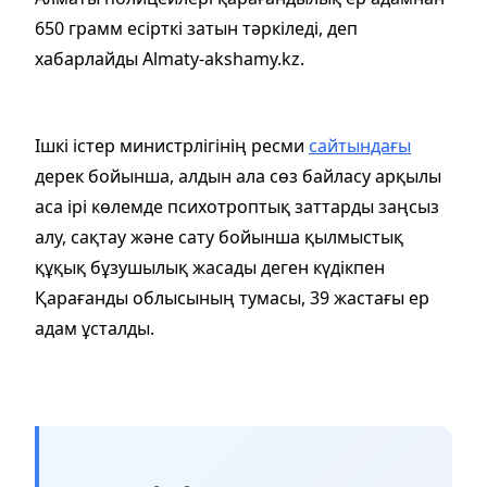
650 грамм есірткі затын тәркіледі, деп
хабарлайды Almaty-akshamy.kz.
Ішкі істер министрлігінің ресми
сайтындағы
дерек бойынша, алдын ала сөз байласу арқылы
аса ірі көлемде психотроптық заттарды заңсыз
алу, сақтау және сату бойынша қылмыстық
құқық бұзушылық жасады деген күдікпен
Қарағанды ​​облысының тумасы, 39 жастағы ер
адам ұсталды.