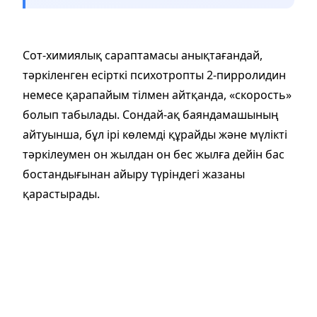
Сот-химиялық сараптамасы анықтағандай,
тәркіленген есірткі психотропты 2-пирролидин
немесе қарапайым тілмен айтқанда, «скорость»
болып табылады. Сондай-ақ баяндамашының
айтуынша, бұл ірі көлемді құрайды және мүлікті
тәркілеумен он жылдан он бес жылға дейін бас
бостандығынан айыру түріндегі жазаны
қарастырады.