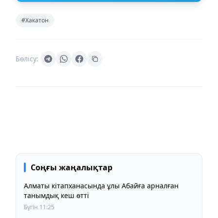
#Хакатон
Бөлісу:
Соңғы жаңалықтар
Алматы кітапханасында ұлы Абайға арналған
танымдық кеш өтті
Бүгін 11:25