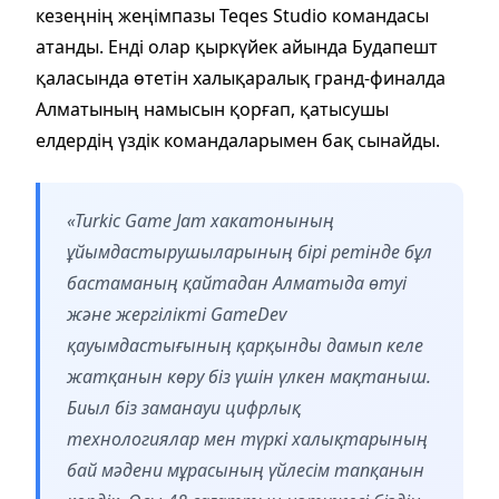
кезеңнің жеңімпазы Teqes Studio командасы
атанды. Енді олар қыркүйек айында Будапешт
қаласында өтетін халықаралық гранд-финалда
Алматының намысын қорғап, қатысушы
елдердің үздік командаларымен бақ сынайды.
«Turkic Game Jam хакатонының
ұйымдастырушыларының бірі ретінде бұл
бастаманың қайтадан Алматыда өтуі
және жергілікті GameDev
қауымдастығының қарқынды дамып келе
жатқанын көру біз үшін үлкен мақтаныш.
Биыл біз заманауи цифрлық
технологиялар мен түркі халықтарының
бай мәдени мұрасының үйлесім тапқанын