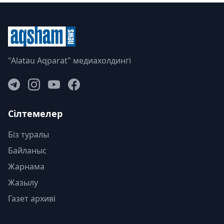
"Alatau Aqparat" медиахолдингі
Сілтемелер
Біз туралы
Байланыс
Жарнама
Жазылу
Газет архиві