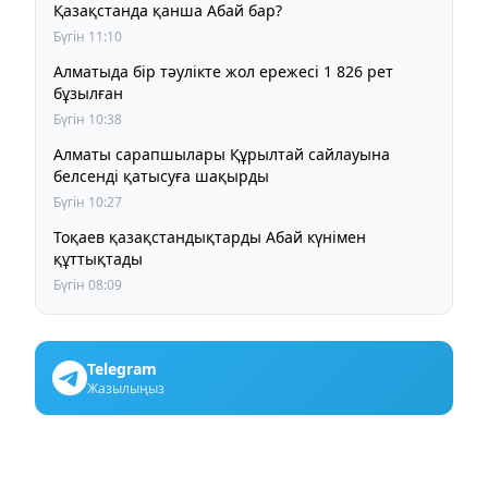
Қазақстанда қанша Абай бар?
Бүгін 11:10
Алматыда бір тәулікте жол ережесі 1 826 рет
бұзылған
Бүгін 10:38
Алматы сарапшылары Құрылтай сайлауына
белсенді қатысуға шақырды
Бүгін 10:27
Тоқаев қазақстандықтарды Абай күнімен
құттықтады
Бүгін 08:09
Telegram
Жазылыңыз