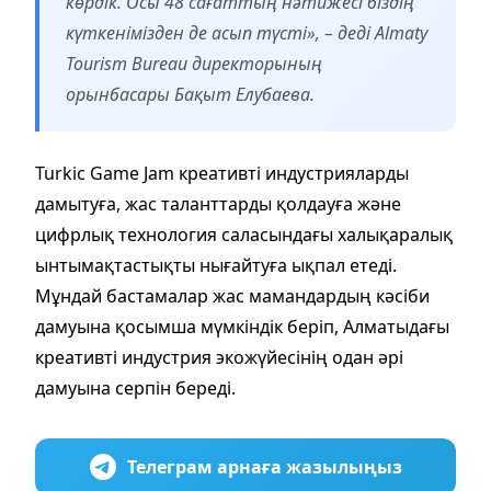
көрдік. Осы 48 сағаттың нәтижесі біздің
күткенімізден де асып түсті», – деді Almaty
Tourism Bureau директорының
орынбасары Бақыт Елубаева.
Turkic Game Jam креативті индустрияларды
дамытуға, жас таланттарды қолдауға және
цифрлық технология саласындағы халықаралық
ынтымақтастықты нығайтуға ықпал етеді.
Мұндай бастамалар жас мамандардың кәсіби
дамуына қосымша мүмкіндік беріп, Алматыдағы
креативті индустрия экожүйесінің одан әрі
дамуына серпін береді.
Телеграм арнаға жазылыңыз