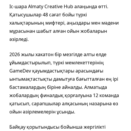
Іс-шара Almaty Creative Hub алаңында өтті.
Қатысушылар 48 сағат бойы түркі
халықтарының мифтері, аңыздары мен мәдени
мұрасынан шабыт алған ойын жобаларын
әзірледі.
2026 жылы хакатон бір мезгілде алты елде
ұйымдастырылып, түркі мемлекеттерінің
GameDev қауымдастықтары арасындағы
ынтымақтастықты дамытуға бағытталған ең ірі
бастамалардың біріне айналды. Алматыда
жобалардың финалдық қорғалуына 12 команда
қатысып, сарапшылар алқасының назарына өз
ойын әзірлемелерін ұсынды.
Байқау қорытындысы бойынша жергілікті