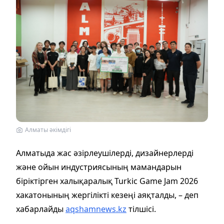
Алматы әкімдігі
Алматыда жас әзірлеушілерді, дизайнерлерді
және ойын индустриясының мамандарын
біріктірген халықаралық Turkic Game Jam 2026
хакатонының жергілікті кезеңі аяқталды, – деп
хабарлайды
aqshamnews.kz
тілшісі.