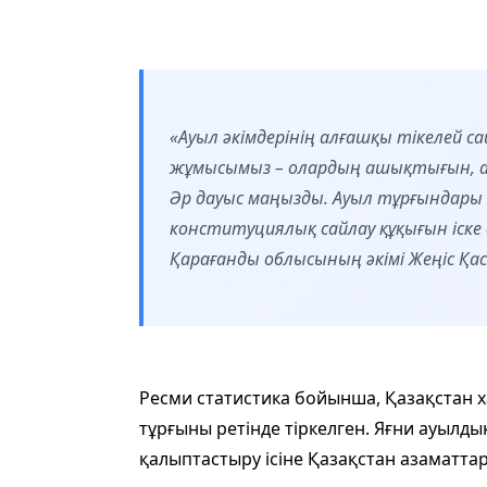
«Ауыл әкімдерінің алғашқы тікелей са
жұмысымыз – олардың ашықтығын, а
Әр дауыс маңызды. Ауыл тұрғындары к
конституциялық сайлау құқығын іске
Қарағанды облысының әкімі Жеңіс Қа
Ресми статистика бойынша, Қазақстан 
тұрғыны ретінде тіркелген. Яғни ауылды
қалыптастыру ісіне Қазақстан азаматта