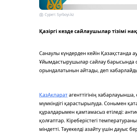
Сурет: Syrboyi.kz
Қазіргі кезде сайлаушылар тізімі н
Санаулы күндерден кейін Қазақстанда ау
Ұйымдастырушылар сайлау барысында 
орындалатынын айтады, деп хабарлайды
ҚазАқпарат
агенттігінің хабарлауынша, 
мүмкіндігі қарастырылуда. Сонымен қат
құралдарымен қамтамасыз етіледі: анти
қолғаптар. Кіреберістегі температуран
міндетті. Тәуекелді азайту үшін дауыс 