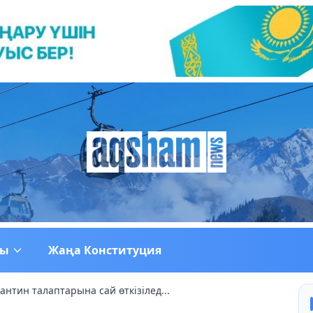
ғы
Жаңа Конституция
антин талаптарына сай өткізілед...