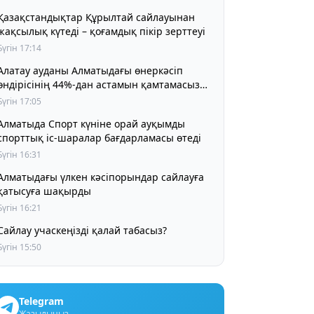
Қазақстандықтар Құрылтай сайлауынан
жақсылық күтеді – қоғамдық пікір зерттеуі
Бүгін 17:14
Алатау ауданы Алматыдағы өнеркәсіп
өндірісінің 44%-дан астамын қамтамасыз
етіп отыр
Бүгін 17:05
Алматыда Спорт күніне орай ауқымды
спорттық іс-шаралар бағдарламасы өтеді
Бүгін 16:31
Алматыдағы үлкен кәсіпорындар сайлауға
қатысуға шақырды
Бүгін 16:21
Сайлау учаскеңізді қалай табасыз?
Бүгін 15:50
Telegram
Жазылыңыз