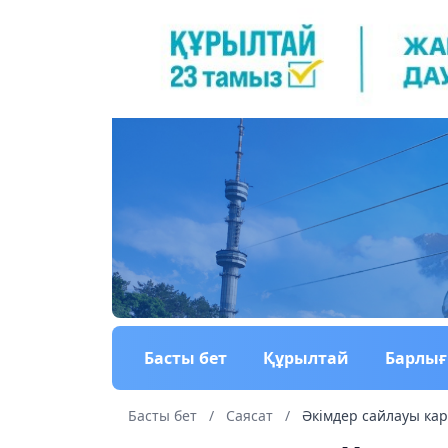
Басты бет
Құрылтай
Барлы
Басты бет
/
Саясат
/
Әкімдер сайлауы кар