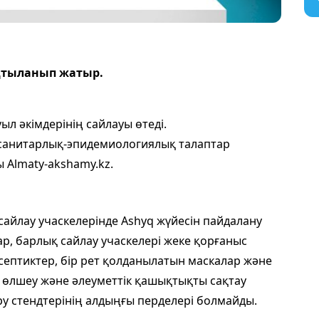
ақтыланып жатыр.
ыл әкімдерінің сайлауы өтеді.
санитарлық-эпидемиологиялық талаптар
 Almaty-akshamy.kz.
сайлау учаскелерінде Ashyq жүйесін пайдалану
ар, барлық сайлау учаскелері жеке қорғаныс
септиктер, бір рет қолданылатын маскалар және
ы өлшеу және әлеуметтік қашықтықты сақтау
беру стендтерінің алдыңғы перделері болмайды.