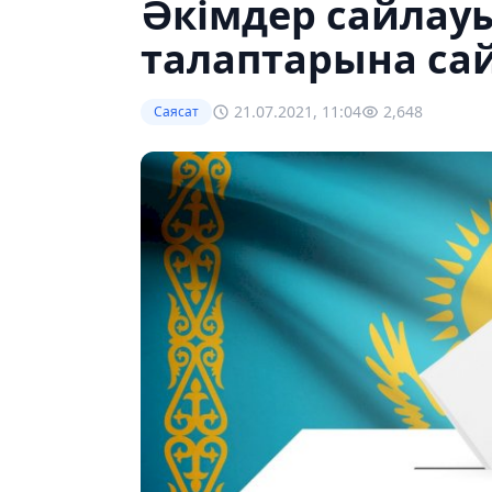
Әкімдер сайлау
талаптарына сай
21.07.2021, 11:04
2,648
Саясат