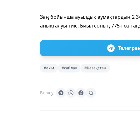
Заң бойынша ауылдық аумақтардың 2 346
анықталуы тиіс. Биыл соның 775-і өз т
Телегра
#әкім
#сайлау
#Қазақстан
Бөлісу: