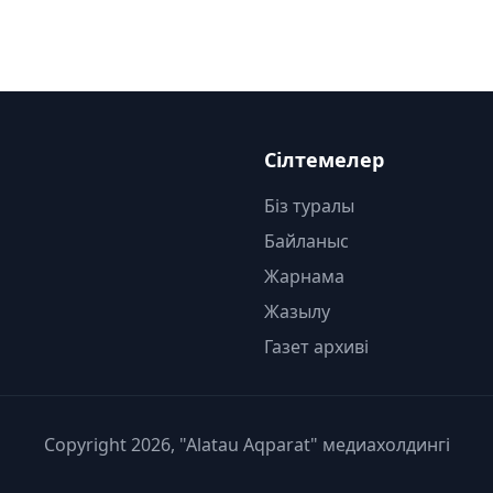
Сілтемелер
Біз туралы
Байланыс
Жарнама
Жазылу
Газет архиві
Copyright 2026, "Alatau Aqparat" медиахолдингі