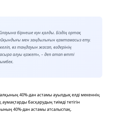
йлауына бірнеше күн қалды. Біздің ортақ
йқындығы мен заңдылығын қамтамасыз ету.
еліп, өз таңдауын жасап, өздерінің
 асыра алуы қажет», – деп атап өтті
сымбек.
халқының 40%-дан астамы ауылдық елді мекеннің
қ аумақтарды басқарудың тиімді тетігін
рының 40%-дан астамы атсалыспақ.