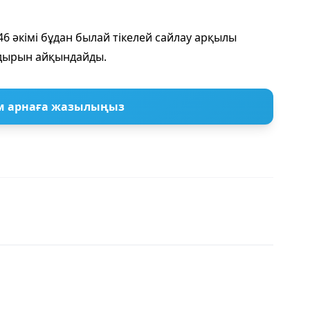
 әкімі бұдан былай тікелей сайлау арқылы
ағдырын айқындайды.
м арнаға жазылыңыз