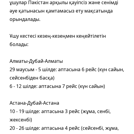
ұшулар Пәкiстан арқылы қауiпсiз және сенiмдi
әуе қатынасын қамтамасыз ету мақсатында
орындалады.
Ұшу кестесі кезең-кезеңмен кеңейтілетін
болады:
Алматы-Дубай-Алматы
29 маусым - 5 шілде: аптасына 6 рейс (күн сайын,
сейсенбіден басқа)
6 - 12 шілде: аптасына 7 рейс (күн сайын)
Астана-Дубай-Астана
10 - 19 шілде: аптасына 3 рейс (жұма, сенбі,
жексенбі)
20 - 26 шілде: аптасына 4 рейс (сейсенбі, жұма,