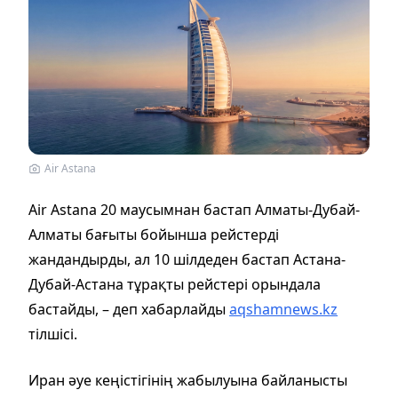
Air Astana
Air Astana 20 маусымнан бастап Алматы-Дубай-
Алматы бағыты бойынша рейстерді
жандандырды, ал 10 шілдеден бастап Астана-
Дубай-Астана тұрақты рейстері орындала
бастайды, – деп хабарлайды
aqshamnews.kz
тілшісі.
Иран әуе кеңiстiгiнiң жабылуына байланысты