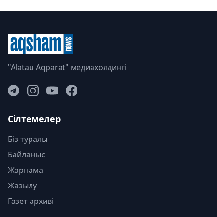
"Alatau Aqparat" медиахолдингі
Сілтемелер
Біз туралы
Байланыс
Жарнама
Жазылу
Газет архиві