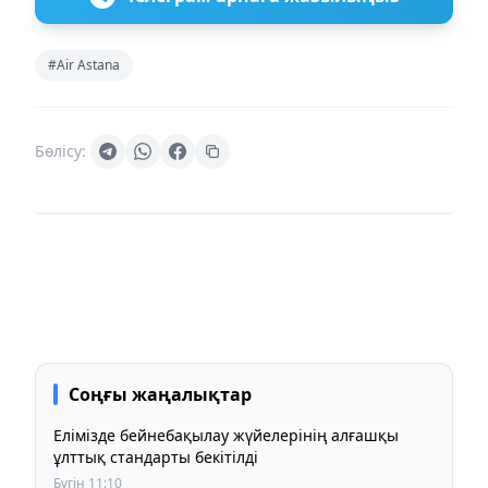
#Air Astana
Бөлісу:
Соңғы жаңалықтар
Елімізде бейнебақылау жүйелерінің алғашқы
ұлттық стандарты бекітілді
Бүгін 11:10