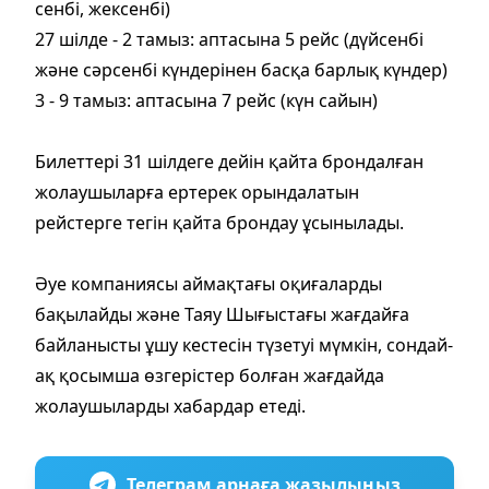
сенбі, жексенбі)
27 шілде - 2 тамыз: аптасына 5 рейс (дүйсенбі
және сәрсенбі күндерінен басқа барлық күндер)
3 - 9 тамыз: аптасына 7 рейс (күн сайын)
Билеттері 31 шілдеге дейін қайта брондалған
жолаушыларға ертерек орындалатын
рейстерге тегін қайта брондау ұсынылады.
Әуе компаниясы аймақтағы оқиғаларды
бақылайды және Таяу Шығыстағы жағдайға
байланысты ұшу кестесін түзетуі мүмкін, сондай-
ақ қосымша өзгерістер болған жағдайда
жолаушыларды хабардар етеді.
Телеграм арнаға жазылыңыз