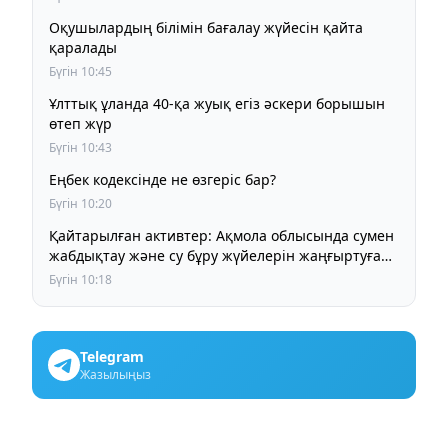
Оқушылардың білімін бағалау жүйесін қайта
қаралады
Бүгін 10:45
Ұлттық ұланда 40-қа жуық егіз әскери борышын
өтеп жүр
Бүгін 10:43
Еңбек кодексінде не өзгеріс бар?
Бүгін 10:20
Қайтарылған активтер: Ақмола облысында сумен
жабдықтау және су бұру жүйелерін жаңғыртуға
1,4 млрд теңге бөлінді
Бүгін 10:18
Telegram
Жазылыңыз