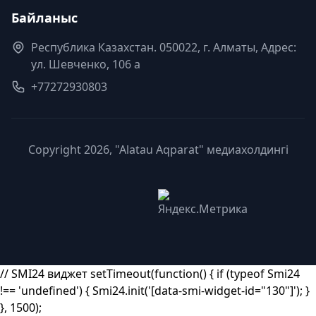
Байланыс
Республика Казахстан. 050022, г. Алматы, Адрес:
ул. Шевченко, 106 а
+77272930803
Copyright 2026, "Alatau Aqparat" медиахолдингі
// SMI24 виджет setTimeout(function() { if (typeof Smi24
!== 'undefined') { Smi24.init('[data-smi-widget-id="130"]'); }
}, 1500);