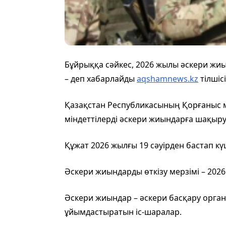
Бұйрыққа сәйкес, 2026 жылы әскери жиы
– деп хабарлайды
aqshamnews.kz
тілшісі
Қазақстан Республикасының Қорғаныс м
міндеттілерді әскери жиындарға шақыру
Құжат 2026 жылғы 19 сәуірден бастап күш
Әскери жиындарды өткізу мерзімі – 20
Әскери жиындар – әскери басқару орган
ұйымдастыратын іс-шаралар.