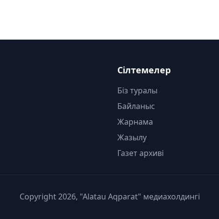
Сілтемелер
Біз туралы
Байланыс
Жарнама
Жазылу
Газет архиві
Copyright 2026, "Alatau Aqparat" медиахолдингі