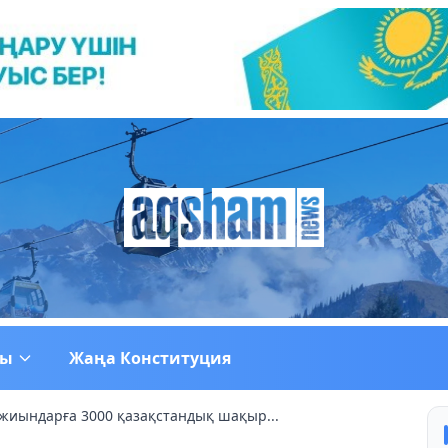
ғы
Жаңа Конституция
жиындарға 3000 қазақстандық шақыр...