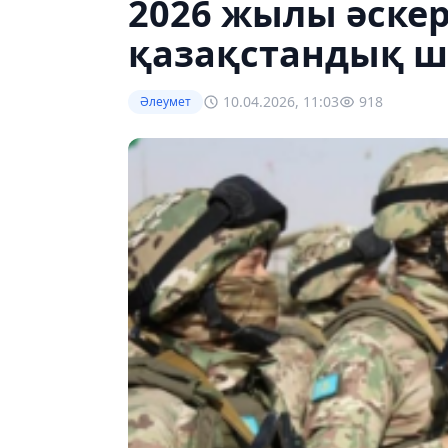
2026 жылы әске
қазақстандық 
10.04.2026, 11:03
918
Әлеумет