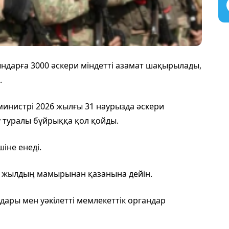
ндарға 3000 әскери міндетті азамат шақырылады,
.
инистрі 2026 жылғы 31 наурызда әскери
 туралы бұйрыққа қол қойды.
іне енеді.
26 жылдың мамырынан қазанына дейін.
дары мен уәкілетті мемлекеттік органдар