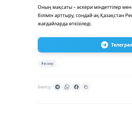
Оның мақсаты – әскери міндеттілер мен
білімін арттыру, сондай-ақ Қазақстан 
жағдайларда өткізіледі.
Телегра
#әскер
Бөлісу: