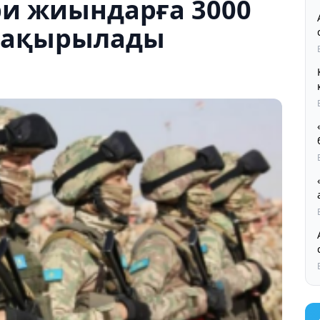
ри жиындарға 3000
шақырылады
Қ