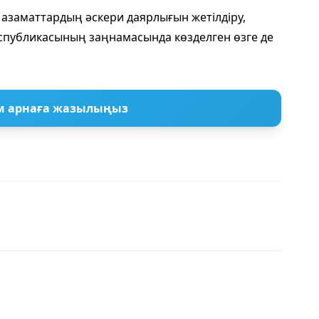
 азаматтардың әскери даярлығын жетілдіру,
Республикасының заңнамасында көзделген өзге де
м арнаға жазылыңыз