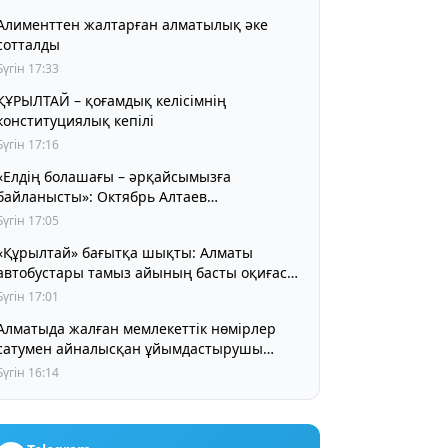
Алименттен жалтарған алматылық әке
сотталды
Бүгін 17:33
ҰРЫЛТАЙ – қоғамдық келісімнің
конституциялық кепілі
Бүгін 17:16
«Елдің болашағы – әрқайсымызға
байланысты»: Октябрь Алтаев
қазақстандықтарға маңызды үндеу жасады
Бүгін 17:05
«Құрылтай» бағытқа шықты: Алматы
автобустары тамыз айының басты оқиғасы
туралы айта бастады
Бүгін 17:01
Алматыда жалған мемлекеттік нөмірлер
сатумен айналысқан ұйымдастырушы
ұсталды
Бүгін 16:14