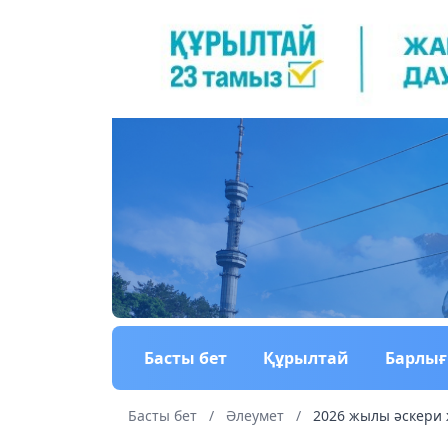
Басты бет
Құрылтай
Барлы
Басты бет
/
Әлеумет
/
2026 жылы әскери 