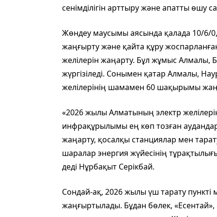
сенімділігін арттыру және апатты өшу с
Жөндеу маусымы аясында қалада 10/6/0,
жаңғырту және қайта құру жоспарланға
желілерін жаңарту. Бұл жұмыс Алмалы,
жүргізіледі. Сонымен қатар Алмалы, Нау
желілерінің шамамен 60 шақырымы жа
«2026 жылы Алматының электр желілері
инфрақұрылымы ең көп тозған аудандарғ
жаңарту, қосалқы станциялар мен тарат
шаралар энергия жүйесінің тұрақтылығ
деді Нұрбақыт Серікбай.
Сондай-ақ, 2026 жылы үш тарату пункті
жаңғыртылады. Бұдан бөлек, «Есентай»