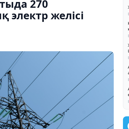
тыда 270
 электр желісі
Ал