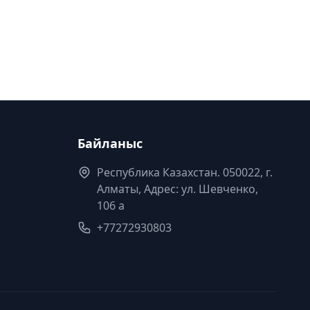
Байланыс
Республика Казахстан. 050022, г.
Алматы, Адрес: ул. Шевченко,
106 а
+77272930803