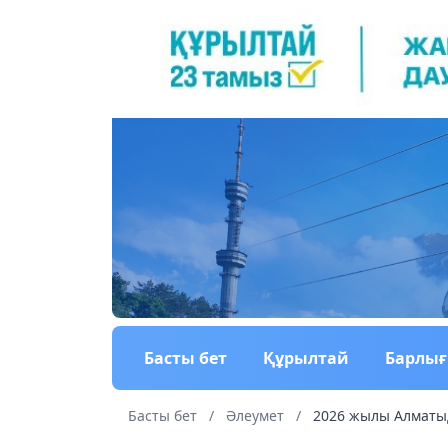
Басты бет
Құрылтай
Барлы
Басты бет
/
Әлеумет
/
2026 жылы Алматыд