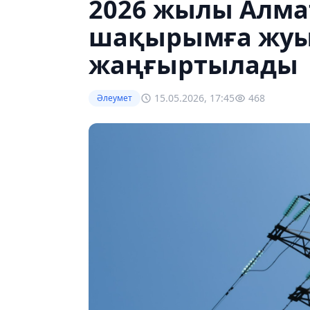
2026 жылы Алма
шақырымға жуық
жаңғыртылады
15.05.2026, 17:45
468
Әлеумет