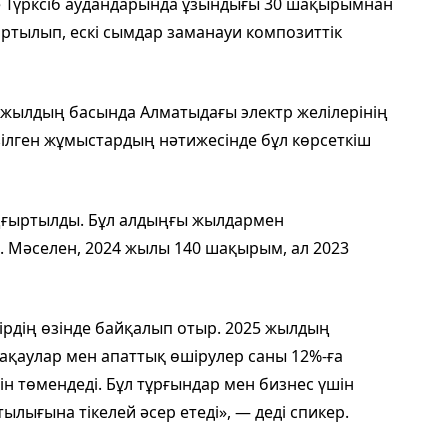
е Түрксіб аудандарында ұзындығы 30 шақырымнан
артылып, ескі сымдар заманауи композиттік
5 жылдың басында Алматыдағы электр желілерінің
ізілген жұмыстардың нәтижесінде бұл көрсеткіш
ңғыртылды. Бұл алдыңғы жылдармен
. Мәселен, 2024 жылы 140 шақырым, ал 2023
рдің өзінде байқалып отыр. 2025 жылдың
қаулар мен апаттық өшірулер саны 12%-ға
ін төмендеді. Бұл тұрғындар мен бизнес үшін
лығына тікелей әсер етеді», — деді спикер.