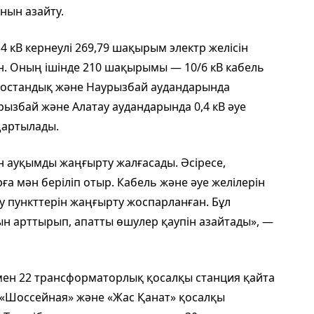
анын азайту.
4 кВ кернеулі 269,79 шақырым электр желісін
н. Оның ішінде 210 шақырымы — 10/6 кВ кабель
 Бостандық және Наурызбай аудандарында
рызбай және Алатау аудандарында 0,4 кВ әуе
ңартылады.
н ауқымды жаңғырту жалғасады. Әсіресе,
а мән беріліп отыр. Кабель және әуе желілерін
у пункттерін жаңғырту жоспарланған. Бұл
ын арттырып, апатты өшулер қаупін азайтады», —
 мен 22 трансформаторлық қосалқы станция қайта
, «Шоссейная» және «Жас Қанат» қосалқы