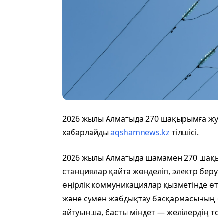
2026 жылы Алматыда 270 шақырымға жуы
хабарлайды
aqshamnews.kz
тілшісі.
2026 жылы Алматыда шамамен 270 шақы
станциялар қайта жөнделіп, электр бер
өңірлік коммуникациялар қызметінде ө
және сумен жабдықтау басқармасының 
айтуынша, басты міндет — желілердің т