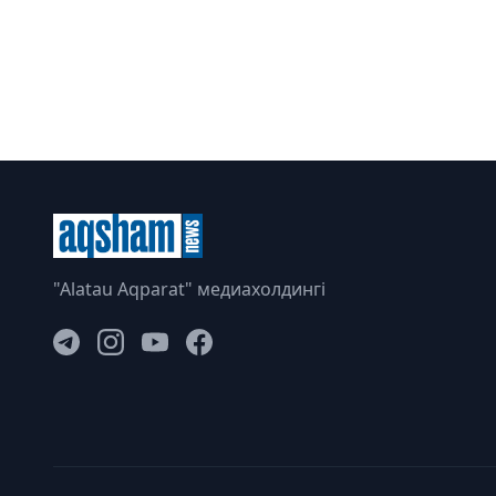
"Alatau Aqparat" медиахолдингі