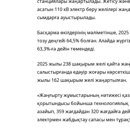
станциялары жаңартылады. Жетісу жән
асатын 110 кВ электр беру желілері жаң
сымдарға ауыстырылады.
Басқарма өкілдерінің мәліметінше, 202
тозу деңгейі 64,5% болған. Алайда жүрг
63,3%-ға дейін төмендеді.
2025 жылы 238 шақырым желі қайта жа
салыстырғанда едәуір жоғары көрсеткіш
жылы 162 шақырым желі жаңартылған.
«Жаңғырту жұмыстарының нәтижесі қазі
қорытындысы бойынша технологиялық а
азайып, 359 жағдайдан 320 жағдайға дей
электрмен жабдықтау сапасы мен тұрақты