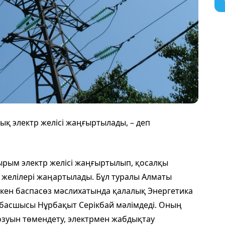
қ электр желісі жаңғыртылады, – деп
рым электр желісі жаңғыртылып, қосалқы
у желілері жаңартылады. Бұл туралы Алматы
ткен баспасөз мәслихатында қалалық Энергетика
басшысы Нұрбақыт Серікбай мәлімдеді. Оның
озуын төмендету, электрмен жабдықтау