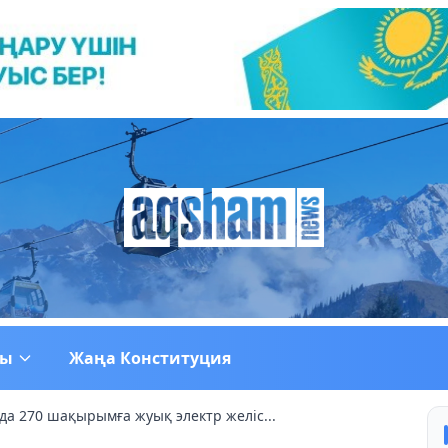
ғы
Жаңа Конституция
а 270 шақырымға жуық электр желіс...