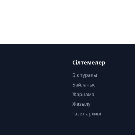
Сілтемелер
Біз туралы
Байланыс
Жарнама
Жазылу
Газет архиві