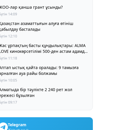
ЖОО-лар қанша грант ұсынды?
Бүгін 14:09
Қазақстан азаматтығын алуға өтініш
қабылдау басталады
Бүгін 12:10
Жас ұрпақтың басты құндылықтары: ALMA
LOVE кинокөрсетілімі 500-ден астам адамды
біріктірді
Бүгін 11:18
Аптап ыстық қайта оралады: 9 тамызға
арналған ауа райы болжамы
Бүгін 10:05
матыда бір тәулікте 2 240 рет жол
ережесі бұзылған
Бүгін 09:17
Telegram
Жазылыңыз