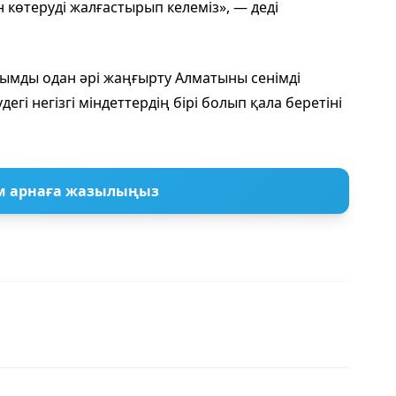
 көтеруді жалғастырып келеміз», — деді
ымды одан әрі жаңғырту Алматыны сенімді
гі негізгі міндеттердің бірі болып қала беретіні
м арнаға жазылыңыз