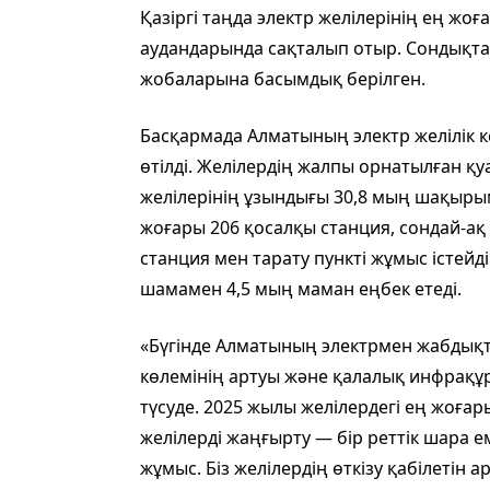
Қазіргі таңда электр желілерінің ең жоғ
аудандарында сақталып отыр. Сондықт
жобаларына басымдық берілген.
Басқармада Алматының электр желілік кеш
өтілді. Желілердің жалпы орнатылған қу
желілерінің ұзындығы 30,8 мың шақырым
жоғары 206 қосалқы станция, сондай-а
станция мен тарату пункті жұмыс істей
шамамен 4,5 мың маман еңбек етеді.
«Бүгінде Алматының электрмен жабдықт
көлемінің артуы және қалалық инфрақ
түсуде. 2025 жылы желілердегі ең жоғар
желілерді жаңғырту — бір реттік шара е
жұмыс. Біз желілердің өткізу қабілетін