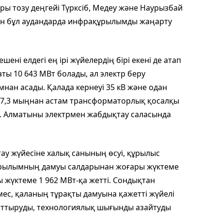
ары тозу деңгейі Түрксіб, Медеу және Наурызбай
ан бұл аудандарда инфрақұрылымды жаңарту
ені елдегі ең ірі жүйелердің бірі екені де атап
аты 10 643 МВт болады, ал электр беру
нан асады. Қалада кернеуі 35 кВ және одан
қ 7,3 мыңнан астам трансформаторлық қосалқы
ді. Алматыны электрмен жабдықтау саласында
ау жүйесіне халық санының өсуі, құрылыс
ұрылымның дамуы салдарынан жоғары жүктеме
ы жүктеме 1 962 МВт-қа жетті. Сондықтан
мес, қаланың тұрақты дамуына қажетті жүйелі
 арттыруды, технологиялық шығынды азайтуды