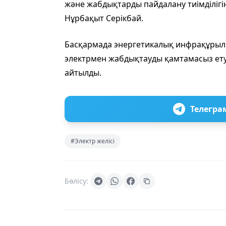
және жабдықтарды пайдалану тиімділігін
Нұрбақыт Серікбай.
Басқармада энергетикалық инфрақұрыл
электрмен жабдықтауды қамтамасыз етуде
айтылды.
Телегра
#Электр желісі
Бөлісу: