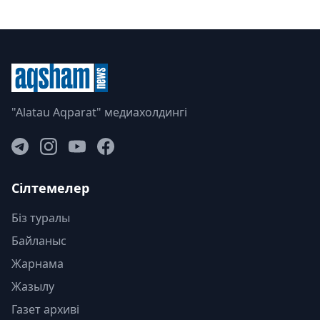
"Alatau Aqparat" медиахолдингі
Сілтемелер
Біз туралы
Байланыс
Жарнама
Жазылу
Газет архиві