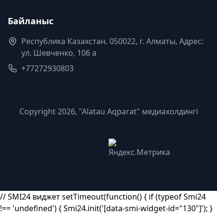
Байланыс
Республика Казахстан. 050022, г. Алматы, Адрес:
ул. Шевченко, 106 а
+77272930803
Copyright 2026, "Alatau Aqparat" медиахолдингі
// SMI24 виджет setTimeout(function() { if (typeof Smi24
!== 'undefined') { Smi24.init('[data-smi-widget-id="130"]'); }