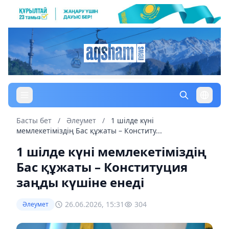
Басты бет
/
Әлеумет
/
1 шілде күні
мемлекетіміздің Бас құжаты – Конститу...
1 шілде күні мемлекетіміздің
Бас құжаты – Конституция
заңды күшіне енеді
26.06.2026, 15:31
304
Әлеумет