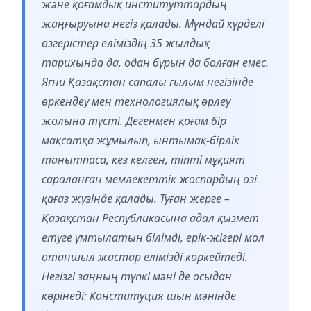
және қоғамдық институттардың
жаңғыруына негіз қалады. Мұндай күрделі
өзгерістер еліміздің 35 жылдық
тарихында да, одан бұрын да болған емес.
Яғни Қазақстан сапалы ғылым негізінде
өркендеу мен технологиялық өрлеу
жолына түсті. Дегенмен қоғам бір
мақсатқа жұмылып, ынтымақ-бірлік
танытпаса, кез келген, тіпті мұқият
сараланған мемлекеттік жоспардың өзі
қағаз жүзінде қалады. Туған жерге –
Қазақстан Республикасына адал қызмет
етуге ұмтылатын білімді, ерік-жігері мол
отаншыл жастар елімізді көркейтеді.
Негізгі заңның түпкі мәні де осыдан
көрінеді: Конституция шын мәнінде