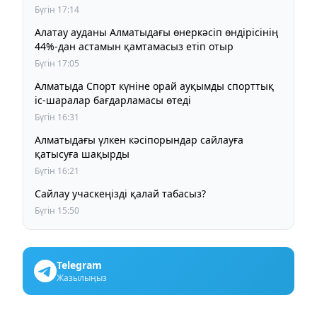
Бүгін 17:14
Алатау ауданы Алматыдағы өнеркәсіп өндірісінің
44%-дан астамын қамтамасыз етіп отыр
Бүгін 17:05
Алматыда Спорт күніне орай ауқымды спорттық
іс-шаралар бағдарламасы өтеді
Бүгін 16:31
Алматыдағы үлкен кәсіпорындар сайлауға
қатысуға шақырды
Бүгін 16:21
Сайлау учаскеңізді қалай табасыз?
Бүгін 15:50
Telegram
Жазылыңыз