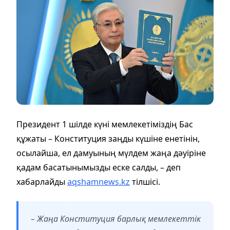
Президент 1 шілде күні мемлекетіміздің Бас
құжаты – Конституция заңды күшіне енетінін,
осылайша, ел дамуының мүлдем жаңа дәуіріне
қадам басатынымызды еске салды, – деп
хабарлайды
aqshamnews.kz
тілшісі.
– Жаңа Конституция барлық мемлекеттік