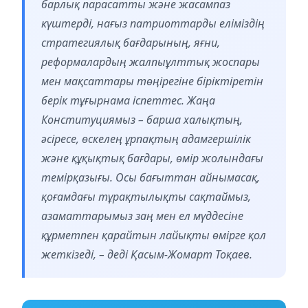
барлық парасатты және жасампаз
күштерді, нағыз патриоттарды еліміздің
стратегиялық бағдарының, яғни,
реформалардың жалпыұлттық жоспары
мен мақсаттары төңірегіне біріктіретін
берік тұғырнама іспеттес. Жаңа
Конституциямыз – барша халықтың,
әсіресе, өскелең ұрпақтың адамгершілік
және құқықтық бағдары, өмір жолындағы
темірқазығы. Осы бағыттан айнымасақ,
қоғамдағы тұрақтылықты сақтаймыз,
азаматтарымыз заң мен ел мүддесіне
құрметпен қарайтын лайықты өмірге қол
жеткізеді, – деді Қасым-Жомарт Тоқаев.