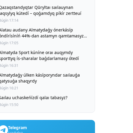
Qazaqstandyqtar Qūryltaı saılauynan
jaqsylyq kútedí – qoǵamdyq píkír zertteuí
Búgín 17:14
Alatau audany Almatydaǵy ónerkásíp
óndírísíníń 44%-dan astamyn qamtamasyz
etíp otyr
Búgín 17:05
Almatyda Sport kúníne oraı auqymdy
sporttyq ís-sharalar baǵdarlamasy ótedí
Búgín 16:31
Almatydaǵy úlken kásíporyndar saılauǵa
qatysuǵa shaqyrdy
Búgín 16:21
Saılau uchaskeńízdí qalaı tabasyz?
Búgín 15:50
Telegram
Jazylyńyz