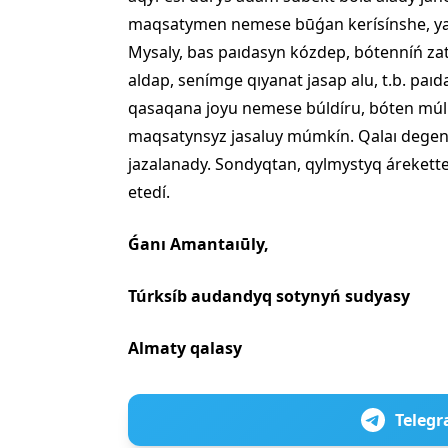
maqsatymen nemese būǵan kerísínshe, ya
Mysaly, bas paıdasyn kózdep, bótenníń z
aldap, senímge qıyanat jasap alu, t.b. paı
qasaqana joyu nemese búldíru, bóten múlí
maqsatynsyz jasaluy múmkín. Qalaı dege
jazalanady. Sondyqtan, qylmystyq áreket
etedí.
Ǵanı Amantaıūly,
Túrksíb audandyq sotynyń sudyasy
Almaty qalasy
Telegr