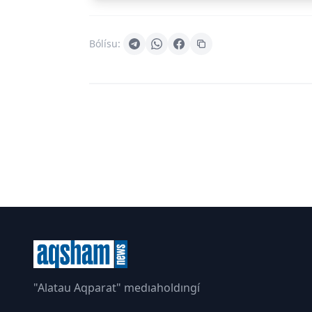
Bólísu:
"Alatau Aqparat" medıaholdıngí