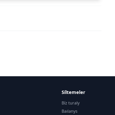
Síltemeler
Bíz turaly
Baılanys