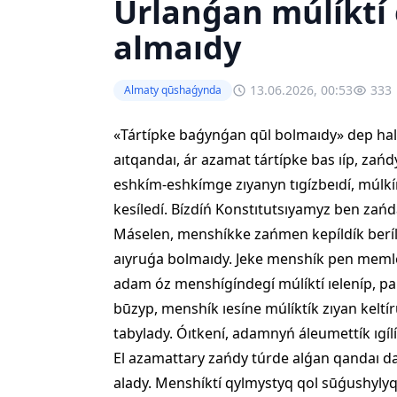
Ūrlanǵan múlíktí
almaıdy
13.06.2026, 00:53
333
Almaty qūshaǵynda
«Tártípke baǵynǵan qūl bolmaıdy» dep ha
aıtqandaı, ár azamat tártípke bas ıíp, zań
eshkím-eshkímge zıyanyn tıgízbeıdí, múlkín
kesíledí. Bízdíń Konstıtutsıyamyz ben z
Máselen, menshíkke zańmen kepíldík beríl
aıyruǵa bolmaıdy. Jeke menshík pen memle
adam óz menshígíndegí múlíktí ıeleníp, paı
būzyp, menshík ıesíne múlíktík zıyan kelt
tabylady. Óıtkení, adamnyń áleumettík ıgí
El azamattary zańdy túrde alǵan qandaı da
alady. Menshíktí qylmystyq qol sūǵushyly