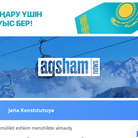
Jańa Konstıtutsıya
múlíktí eshkím menshíkteı almaıdy