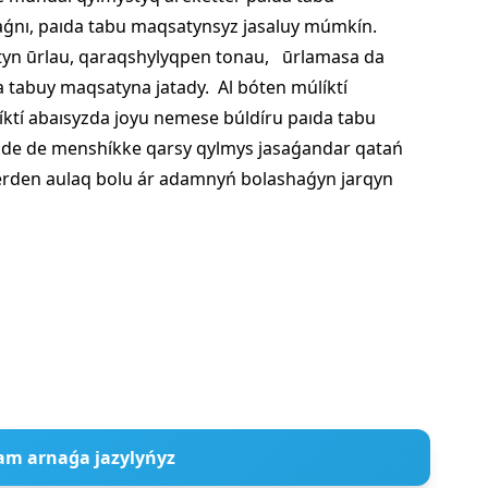
ǵnı, paıda tabu maqsatynsyz jasaluy múmkín.
atyn ūrlau, qaraqshylyqpen tonau, ūrlamasa da
da tabuy maqsatyna jatady. Al bóten múlíktí
ktí abaısyzda joyu nemese búldíru paıda tabu
nde de menshíkke qarsy qylmys jasaǵandar qatań
terden aulaq bolu ár adamnyń bolashaǵyn jarqyn
am arnaǵa jazylyńyz