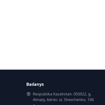
Baılanys
Respublıka Kazahstan. 050022, g.
Almaty, Adres: ul. Shevchenko, 106