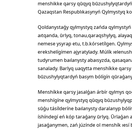
menshikke qarsy qūqyq būzushylyqtardyń t
Qazaqstan Respublıkasynyń Qylmystyq ko
Qoldanystaǵy qylmystyq zańda qylmystyń b
aıtqanda, ūrlyq, tonau,qaraqshylyq, alayaq
nemese ysyrap etu, t.b.kórsetílgen. Qylm
erekshelígímen ajyratylady. Múlík ıelenushí
tudyrumen baılanysty abaısyzda, qasaqana
sanalady. Barlyq uaqytta menshíkke qars
būzushylyqtardyń basym bólígín qūraǵanyn
Menshíkke qarsy jasalǵan árbír qylmys q
menshígíne qylmystyq qūqyq būzushylyqpe
sūǵu tásílderíne baılanysty daralanyp ból
íshíndegí eń kóp taraǵany ūrlyq. Ūrlaǵan 
jasaǵanymen, zań júzínde ol menshík ıesí 