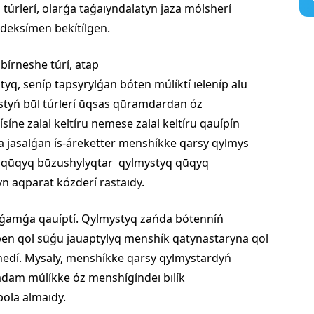
úrlerí, olarǵa taǵaıyndalatyn jaza mólsherí
deksímen bekítílgen.
írneshe túrí, atap
tyq, seníp tapsyrylǵan bóten múlíktí ıeleníp alu
ystyń būl túrlerí ūqsas qūramdardan óz
síne zalal keltíru nemese zalal keltíru qauípín
 jasalǵan ís-áreketter menshíkke qarsy qylmys
y qūqyq būzushylyqtar qylmystyq qūqyq
 aqparat kózderí rastaıdy.
oǵamǵa qauíptí. Qylmystyq zańda bótenníń
n qol sūǵu jauaptylyq menshík qatynastaryna qol
ínedí. Mysaly, menshíkke qarsy qylmystardyń
adam múlíkke óz menshígíndeı bılík
bola almaıdy.