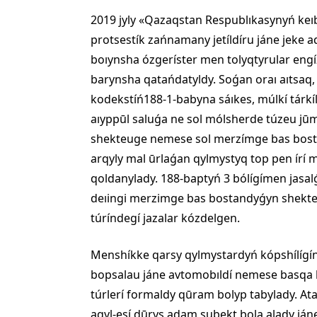
2019 jyly «Qazaqstan Respublıkasynyń keıb
protsestík zańnamany jetíldíru jáne jeke
boıynsha ózgeríster men tolyqtyrular eng
barynsha qatańdatyldy. Soǵan oraı aıtsaq
kodekstíń188-1-babyna sáıkes, múlkí tárkíl
aıyppūl saluǵa ne sol mólsherde túzeu jū
shekteuge nemese sol merzímge bas bostan
arqyly mal ūrlaǵan qylmystyq top pen írí
qoldanylady. 188-baptyń 3 bólígímen jasalǵa
deıingi merzimge bas bostandyǵyn shekte
túríndegí jazalar kózdelgen.
Menshíkke qarsy qylmystardyń kópshílígín
bopsalau jáne avtomobıldí nemese basqa k
túrlerí formaldy qūram bolyp tabylady. At
aqyl-esí dūrys adam subekt bola alady já