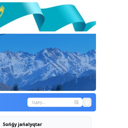
Sońǵy jańalyqtar