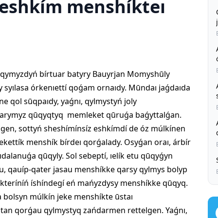
 eshkím menshíkteı
lqymyzdyń bírtuar batyry Bauyrjan Momyshūly
dy syılasa órkenıettí qoǵam ornaıdy. Mūndaı jaǵdaıda
e qol sūqpaıdy, yaǵnı, qylmystyń joly
ańdarymyz qūqyqtyq memleket qūruǵa baǵyttalǵan.
gen, sottyń sheshímínsíz eshkímdí de óz múlkínen
kettík menshík bírdeı qorǵalady. Osyǵan oraı, árbír
dalanuǵa qūqyly. Sol sebeptí, ıelík etu qūqyǵyn
íru, qauíp-qater jasau menshíkke qarsy qylmys bolyp
líkteríníń íshíndegí eń mańyzdysy menshíkke qūqyq.
 bolsyn múlkín jeke menshíkte ūstaı
qtan qorǵau qylmystyq zańdarmen rettelgen. Yaǵnı,