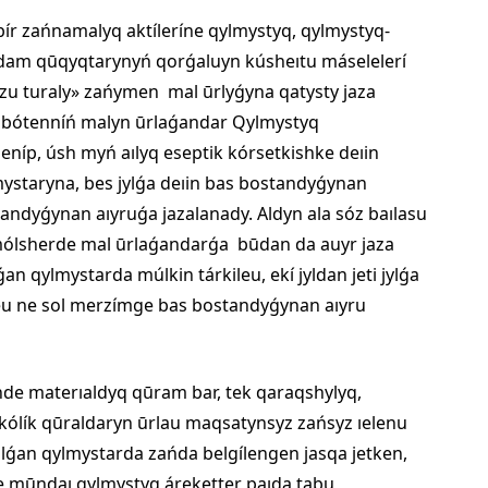
ír zańnamalyq aktíleríne qylmystyq, qylmystyq-
 adam qūqyqtarynyń qorǵaluyn kúsheıtu máselelerí
ízu turaly» zańymen mal ūrlyǵyna qatysty jaza
, bótenníń malyn ūrlaǵandar Qylmystyq
eníp, úsh myń aılyq eseptik kórsetkishke deıin
mystaryna, bes jylǵa deıin bas bostandyǵynan
dyǵynan aıyruǵa jazalanady. Aldyn ala sóz baılasu
 mólsherde mal ūrlaǵandarǵa būdan da auyr jaza
n qylmystarda múlkin tárkileu, ekí jyldan jeti jylǵa
u ne sol merzímge bas bostandyǵynan aıyru
de materıaldyq qūram bar, tek qaraqshylyq,
ólík qūraldaryn ūrlau maqsatynsyz zańsyz ıelenu
alǵan qylmystarda zańda belgílengen jasqa jetken,
ne mūndaı qylmystyq áreketter paıda tabu