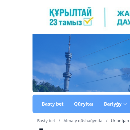
Basty bet
Qūryltaı
Barlyǵy
Basty bet
/
Almaty qūshaǵynda
/
Ūrlanǵan 