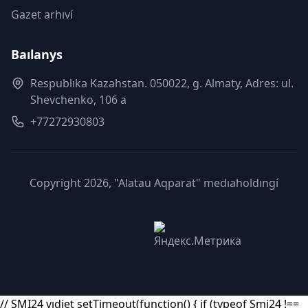
Gazet arhıví
Baılanys
Respublıka Kazahstan. 050022, g. Almaty, Adres: ul.
Shevchenko, 106 a
+77272930803
Copyright 2026, "Alatau Aqparat" medıaholdıngí
// SMI24 vıdjet setTimeout(function() { if (typeof Smi24 !==