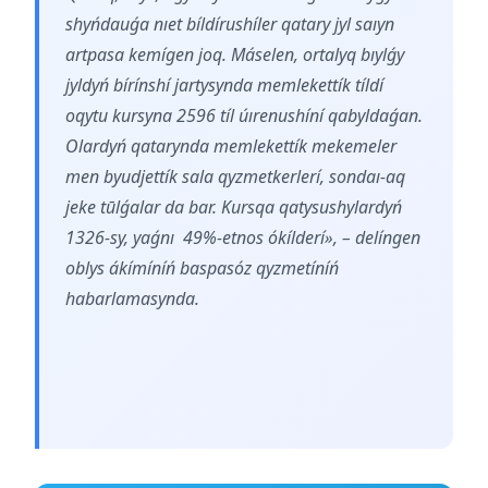
shyńdauǵa nıet bíldírushíler qatary jyl saıyn
artpasa kemígen joq. Máselen, ortalyq bıylǵy
jyldyń bírínshí jartysynda memlekettík tíldí
oqytu kursyna 2596 tíl úırenushíní qabyldaǵan.
Olardyń qatarynda memlekettík mekemeler
men byudjettík sala qyzmetkerlerí, sondaı-aq
jeke tūlǵalar da bar. Kursqa qatysushylardyń
1326-sy, yaǵnı 49%-etnos ókílderí», – delíngen
oblys ákímíníń baspasóz qyzmetíníń
habarlamasynda.