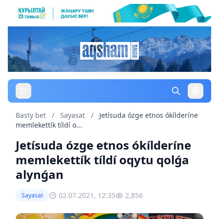
Basty bet
/
Sayasat
/
Jetísuda ózge etnos ókílderíne
memlekettík tíldí o...
Jetísuda ózge etnos ókílderíne
memlekettík tíldí oqytu qolǵa
alynǵan
02.07.2021, 12:35
2,856
Sayasat