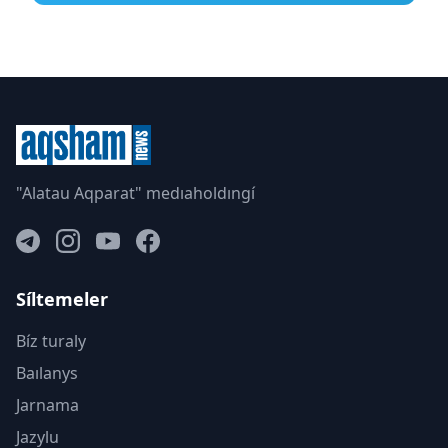
"Alatau Aqparat" medıaholdıngí
Síltemeler
Bíz turaly
Baılanys
Jarnama
Jazylu