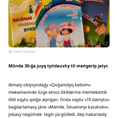
Suret: Pavon.kz
Mūnda 30-ǵa juyq tyńdaushy tíl meńgeríp jatyr.
Almaty oblysyndaǵy «Qoǵamdyq kelísím»
mekemesínde ózge etnos ókílderíne memlekettík
tíldí oqytu qolǵa alynǵan. Onda oqytu «Tíl damytu»
baǵdarlamasy jáne «Mámíle. Sıtuatıvnyı kazahskıı»
jobasy negízínde tegín júrgízíledí, dep habarlaıdy