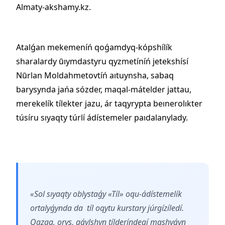
Almaty-akshamy.kz.
Atalǵan mekemeníń qoǵamdyq-kópshílík
sharalardy ūıymdastyru qyzmetíníń jetekshísí
Nūrlan Moldahmetovtíń aıtuynsha, sabaq
barysynda jańa sózder, maqal-mátelder jattau,
merekelík tílekter jazu, ár taqyrypta beınerolıkter
túsíru sıyaqty túrlí ádístemeler paıdalanylady.
«Sol sıyaqty oblystaǵy «Tíl» oqu-ádístemelík
ortalyǵynda da tíl oqytu kurstary júrgízíledí.
Qazaq, orys, aǵylshyn tílderíndegí mashyǵyn