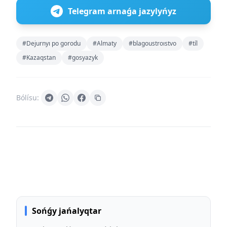
Telegram arnaǵa jazylyńyz
#Dejurnyı po gorodu
#Almaty
#blagoustroıstvo
#tíl
#Kazaqstan
#gosyazyk
Bólísu:
Sońǵy jańalyqtar