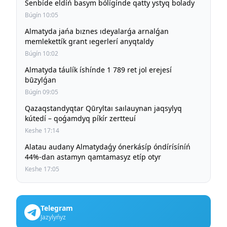
Senbíde eldíń basym bólígínde qatty ystyq bolady
Búgín 10:05
Almatyda jańa bıznes ıdeyalarǵa arnalǵan
memlekettík grant ıegerlerí anyqtaldy
Búgín 10:02
Almatyda táulík íshínde 1 789 ret jol erejesí
būzylǵan
Búgín 09:05
Qazaqstandyqtar Qūryltaı saılauynan jaqsylyq
kútedí – qoǵamdyq píkír zertteuí
Keshe 17:14
Alatau audany Almatydaǵy ónerkásíp óndírísíníń
44%-dan astamyn qamtamasyz etíp otyr
Keshe 17:05
Telegram
Jazylyńyz