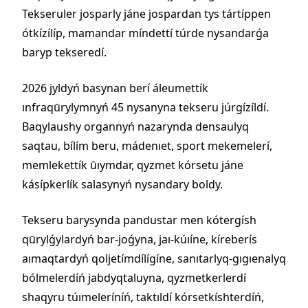
Tekseruler josparly jáne jospardan tys tártíppen
ótkízílíp, mamandar míndettí túrde nysandarǵa
baryp tekseredí.
2026 jyldyń basynan berí áleumettík
ınfraqūrylymnyń 45 nysanyna tekseru júrgízíldí.
Baqylaushy organnyń nazarynda densaulyq
saqtau, bílím beru, mádenıet, sport mekemelerí,
memlekettík ūıymdar, qyzmet kórsetu jáne
kásípkerlík salasynyń nysandary boldy.
Tekseru barysynda pandustar men kótergísh
qūrylǵylardyń bar-joǵyna, jaı-kúıíne, kíreberís
aımaqtardyń qoljetímdílígíne, sanıtarlyq-gıgıenalyq
bólmelerdíń jabdyqtaluyna, qyzmetkerlerdí
shaqyru túımeleríníń, taktıldí kórsetkíshterdíń,