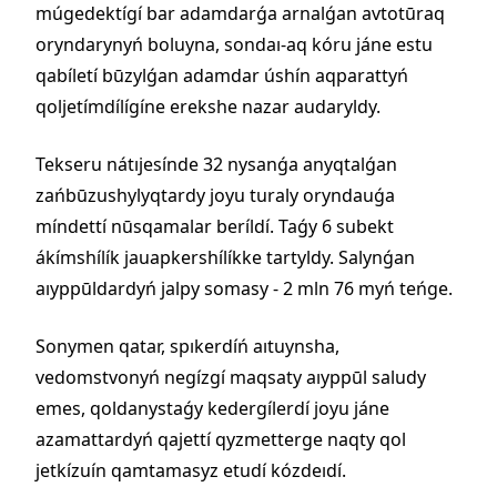
múgedektígí bar adamdarǵa arnalǵan avtotūraq
oryndarynyń boluyna, sondaı-aq kóru jáne estu
qabíletí būzylǵan adamdar úshín aqparattyń
qoljetímdílígíne erekshe nazar audaryldy.
Tekseru nátıjesínde 32 nysanǵa anyqtalǵan
zańbūzushylyqtardy joyu turaly oryndauǵa
míndettí nūsqamalar beríldí. Taǵy 6 subekt
ákímshílík jauapkershílíkke tartyldy. Salynǵan
aıyppūldardyń jalpy somasy - 2 mln 76 myń teńge.
Sonymen qatar, spıkerdíń aıtuynsha,
vedomstvonyń negízgí maqsaty aıyppūl saludy
emes, qoldanystaǵy kedergílerdí joyu jáne
azamattardyń qajettí qyzmetterge naqty qol
jetkízuín qamtamasyz etudí kózdeıdí.