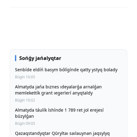
Sońǵy jańalyqtar
Senbíde eldíń basym bólígínde qatty ystyq bolady
Búgín 10:05
Almatyda jańa bıznes ıdeyalarǵa arnalǵan
memlekettík grant ıegerlerí anyqtaldy
Búgín 10:02
Almatyda táulík íshínde 1 789 ret jol erejesí
būzylǵan
Búgín 09:05
Qazaqstandyqtar Qūryltaı saılauynan jaqsylyq