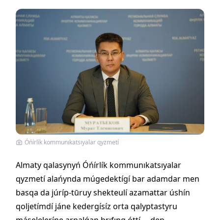
Óńírlík kommunıkatsıyalar qyzmetí
Almaty qalasynyń Óńírlík kommunıkatsıyalar
qyzmetí alańynda múgedektígí bar adamdar men
basqa da júríp-tūruy shekteulí azamattar úshín
qoljetímdí jáne kedergísíz orta qalyptastyru
máseleleríne arnalǵan brıfıng óttí, – dep