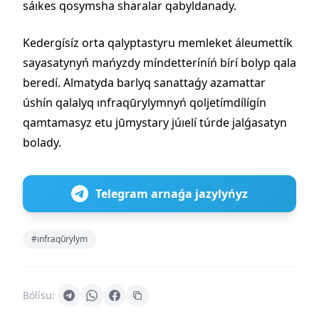
sáıkes qosymsha sharalar qabyldanady.
Kedergísíz orta qalyptastyru memleket áleumettík
sayasatynyń mańyzdy míndetteríníń bírí bolyp qala
beredí. Almatyda barlyq sanattaǵy azamattar
úshín qalalyq ınfraqūrylymnyń qoljetímdílígín
qamtamasyz etu jūmystary júıelí túrde jalǵasatyn
bolady.
Telegram arnaǵa jazylyńyz
#ınfraqūrylym
Bólísu: