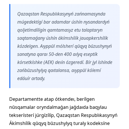
Qazaqstan Respublıkasynyń zańnamasynda
múgedektígí bar adamdar úshín nysandardyń
qoljetímdílígín qamtamasyz etu talaptaryn
saqtamaǵany úshín ákímshílík jauapkershílík
kózdelgen. Aıyppūl mólsherí qūqyq būzushynyń
sanatyna qaraı 50-den 400 aılyq eseptík
kórsetkíshke (AEK) deıín ózgeredí. Bír jyl íshínde
zańbūzushylyq qaıtalansa, aıyppūl kólemí
edáuír artady.
Departamentte atap ótkendeı, berílgen
nūsqamalar oryndalmaǵan jaǵdaıda baqylau
tekserísterí júrgízílíp, Qazaqstan Respublıkasynyń
Ákímshílík qūqyq būzushylyq turaly kodeksíne