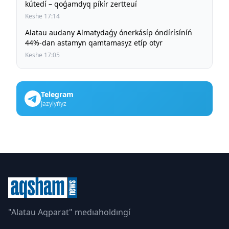
kútedí – qoǵamdyq píkír zertteuí
Keshe 17:14
Alatau audany Almatydaǵy ónerkásíp óndírísíníń
44%-dan astamyn qamtamasyz etíp otyr
Keshe 17:05
Telegram
Jazylyńyz
"Alatau Aqparat" medıaholdıngí