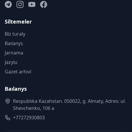
Síltemeler
Bíz turaly
Baılanys
Jarnama
Jazylu
Gazet arhıví
Baılanys
Respublıka Kazahstan. 050022, g. Almaty, Adres: ul.
Shevchenko, 106 a
+77272930803