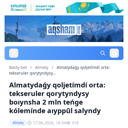
Basty bet
/
Almaty
/
Almatydaǵy qoljetímdí orta:
tekseruler qorytyndysy...
Almatydaǵy qoljetímdí orta:
tekseruler qorytyndysy
boıynsha 2 mln teńge
kólemínde aıyppūl salyndy
17.06.2026, 18:54
318
Almaty