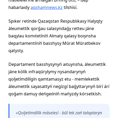
habarlaıdy
aqshamnews.kz
tílshísí.
Spıker retínde Qazaqstan Respublıkasy Halyqty
áleumettík qorǵau salasyndaǵy retteu jáne
baqylau komıtetíníń Almaty qalasy boıynsha
departamentíníń basshysy Mūrat Mūratbekov
qatysty.
Departament basshysynyń aıtuynsha, áleumettík
jáne kólík ınfraqūrylymy nysandarynyń
qoljetímdílígín qamtamasyz etu - memlekettík
áleumettík sayasattyń negízgí baǵyttarynyń bírí árí
qoǵam damuy deńgeıíníń mańyzdy kórsetkísh.
«Qoljetímdílík máselesí - būl tek zań talaptaryn