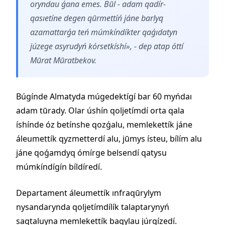
oryndau ǵana emes. Būl - adam qadír-
qasıetíne degen qūrmettíń jáne barlyq
azamattarǵa teń múmkíndíkter qaǵıdatyn
júzege asyrudyń kórsetkíshí», - dep atap óttí
Mūrat Mūratbekov.
Búgínde Almatyda múgedektígí bar 60 myńdaı
adam tūrady. Olar úshín qoljetímdí orta qala
íshínde óz betínshe qozǵalu, memlekettík jáne
áleumettík qyzmetterdí alu, jūmys ísteu, bílím alu
jáne qoǵamdyq ómírge belsendí qatysu
múmkíndígín bíldíredí.
Departament áleumettík ınfraqūrylym
nysandarynda qoljetímdílík talaptarynyń
saqtaluyna memlekettík baqylau júrgízedí.