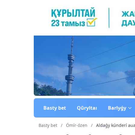
Basty bet
Qūryltaı
Barlyǵy
Basty bet
/
Ómír-ózen
/
Aldaǵy kúnderí aua