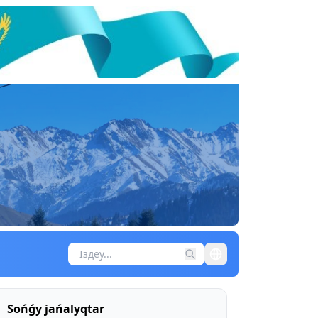
Sońǵy jańalyqtar