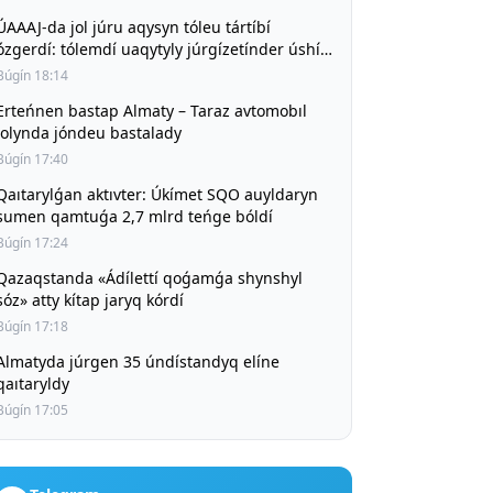
ÚAAAJ-da jol júru aqysyn tóleu tártíbí
ózgerdí: tólemdí uaqytyly júrgízetínder úshín
jol júru qūny būrynǵy deńgeıde saqtalady
Búgín 18:14
Erteńnen bastap Almaty – Taraz avtomobıl
jolynda jóndeu bastalady
Búgín 17:40
Qaıtarylǵan aktıvter: Úkímet SQO auyldaryn
sumen qamtuǵa 2,7 mlrd teńge bóldí
Búgín 17:24
Qazaqstanda «Ádílettí qoǵamǵa shynshyl
sóz» atty kítap jaryq kórdí
Búgín 17:18
Almatyda júrgen 35 úndístandyq elíne
qaıtaryldy
Búgín 17:05