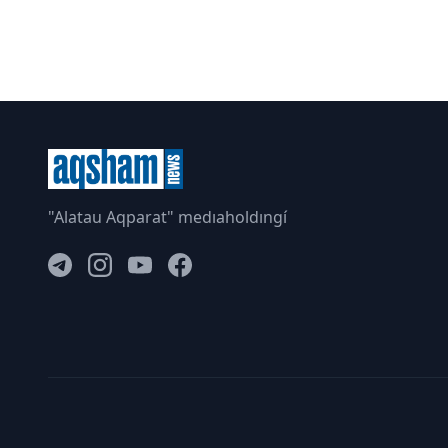
"Alatau Aqparat" medıaholdıngí