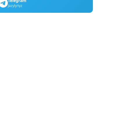
Telegram
Jazylyńyz