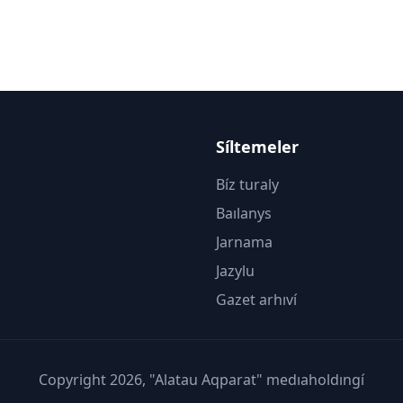
Síltemeler
Bíz turaly
Baılanys
Jarnama
Jazylu
Gazet arhıví
Copyright 2026, "Alatau Aqparat" medıaholdıngí