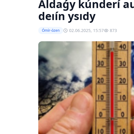
Aldaǵy kúnderí au
deıín ysıdy
02.06.2025, 15:57
873
Ómír-ózen