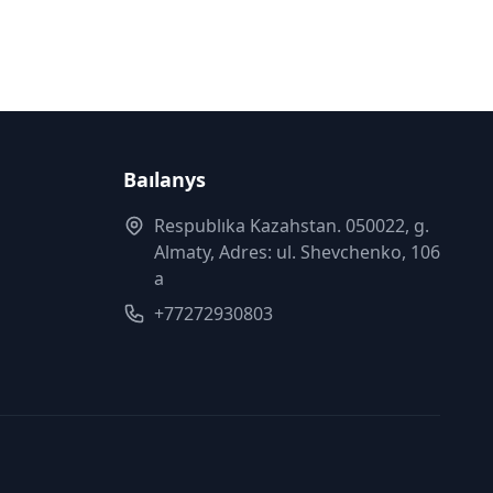
Baılanys
Respublıka Kazahstan. 050022, g.
Almaty, Adres: ul. Shevchenko, 106
a
+77272930803