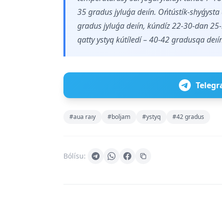
35 gradus jyluǵa deıín. Ońtústík-shyǵysta
gradus jyluǵa deıín, kúndíz 22-30-dan 25-
qatty ystyq kútíledí – 40-42 gradusqa deıí
Telegr
#aua raıy
#boljam
#ystyq
#42 gradus
Bólísu: