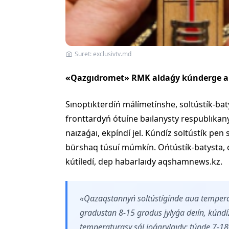
Suret: exclusivtv.md
«Qazgıdromet» RMK aldaǵy kúnderge arn
Sınoptıkterdíń málímetínshe, soltústík-ba
fronttardyń ótuíne baılanysty respublıkany
naızaǵaı, ekpíndí jel. Kúndíz soltústík pen 
būrshaq túsuí múmkín. Ońtústík-batysta, 
kútíledí, dep habarlaıdy aqshamnews.kz.
«Qazaqstannyń soltústígínde aua temper
gradustan 8-15 gradus jylyǵa deıín, kúndí
temperaturasy sál joǵarylaıdy: túnde 7-18