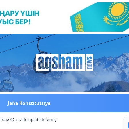
Jańa Konstıtutsıya
 raıy 42 gradusqa deıín ysıdy