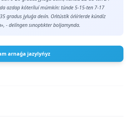
 da azdap kóteríluí múmkín: túnde 5-15-ten 7-17
35 gradus jyluǵa deıín. Ońtústík óńírlerde kúndíz
n», - delíngen sınoptıkter boljamynda.
am arnaǵa jazylyńyz