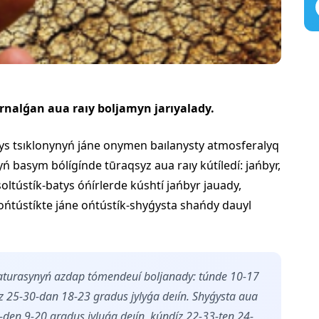
alǵan aua raıy boljamyn jarıyalady.
tys tsıklonynyń jáne onymen baılanysty atmosferalyq
ń basym bólígínde tūraqsyz aua raıy kútíledí: jańbyr,
soltústík-batys óńírlerde kúshtí jańbyr jauady,
ońtústíkte jáne ońtústík-shyǵysta shańdy dauyl
aturasynyń azdap tómendeuí boljanady: túnde 10-17
z 25-30-dan 18-23 gradus jylyǵa deıín. Shyǵysta aua
-den 9-20 gradus jyluǵa deıín, kúndíz 22-33-ten 24-