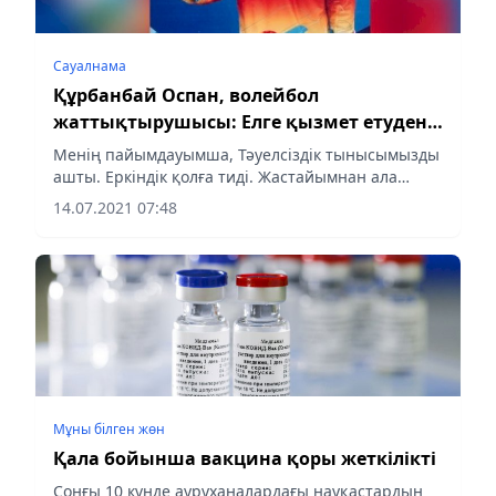
Сауалнама
Құрбанбай Оспан, волейбол
жаттықтырушысы: Елге қызмет етуден
ерінбеу керек
Менің пайымдауымша, Тәуелсіздік тынысымызды
ашты. Еркіндік қолға тиді. Жастайымнан ала
допты жаныма серік етудемін. Соның арқасында
14.07.2021 07:48
ел, жер көрдік. Қаншама турнирлерге
қатысудамыз. Алыс-жақынның...
Мұны білген жөн
Қала бойынша вакцина қоры жеткілікті
Соңғы 10 күнде ауруханалардағы науқастардың