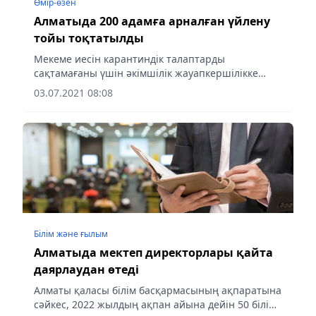
Өмір-өзен
Алматыда 200 адамға арналған үйлену
тойы тоқтатылды
Мекеме иесін карантиндік талаптарды
сақтамағаны үшін әкімшілік жауапкершілікке
тарту бойынша материалдар жиналды.
03.07.2021 08:08
Білім және ғылым
Алматыда мектеп директорлары қайта
даярлаудан өтеді
Алматы қаласы білім басқармасының ақпаратына
сәйкес, 2022 жылдың ақпан айына дейін 50 білім