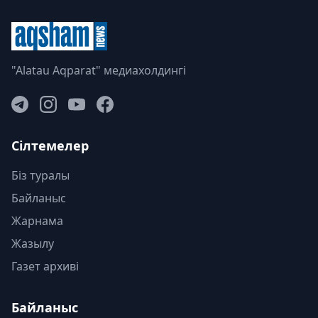
"Alatau Aqparat" медиахолдингі
Сілтемелер
Біз туралы
Байланыс
Жарнама
Жазылу
Газет архиві
Байланыс