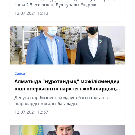
саны 2,5 есе өскен. Бұл туралы Өңірлік
коммуникациялар қызметінде өткен баспасөз
12.07.2021 15:13
конференциясында қаланың бас санитарлық
дәрігері Жандарбек Бекшин...
Саясат
Алматыда "нұротандық" мәжілісмендер
кіші өнеркәсіптік парктегі жобалардың
іске асырылуымен танысты
Депутаттар бизнесті қолдауға бағытталған іс-
шараларды жоғары бағалады.
12.07.2021 12:57