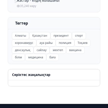
Жастар - елдің болашағы!
5
35,240 көру
Тегтер
Алматы
Қазақстан
президент
спорт
коронавирус
ауа райы
полиция
Тоқаев
денсаулық
сайлау
мектеп
вакцина
білім
медицина
баға
Серіктес жаңалықтар