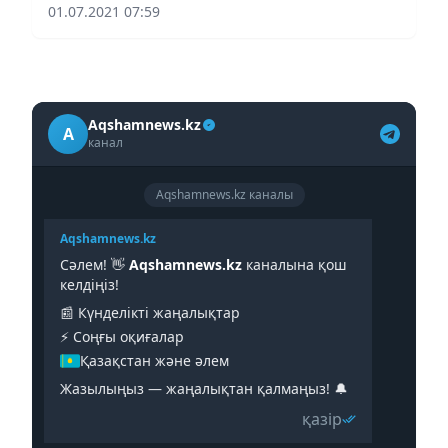
беру ұйымының басшылық құрамынан 150 адам
01.07.2021 07:59
қайта даярлау бағдарламасынан өтеді.
Aqshamnews.kz
A
канал
Aqshamnews.kz каналы
Aqshamnews.kz
Сәлем! 👋
Aqshamnews.kz
каналына қош
келдіңіз!
📰 Күнделікті жаңалықтар
⚡️ Соңғы оқиғалар
Қазақстан және әлем
Жазылыңыз — жаңалықтан қалмаңыз! 🔔
қазір