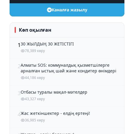
Каналға жазылу
Көп оқылған
30 ЖЫЛДЫҢ 30 ЖЕТІСТІГІ
1
78,389 көру
Алматы SOS: коммуналдық қызметшілерге
2
арналған ыстық шай және кондитер өнімдері
44,186 көру
Отбасы туралы мақал-мәтелдер
3
43,327 көру
Жас жеткіншектер - елдің ертеңі!
4
36,985 көру