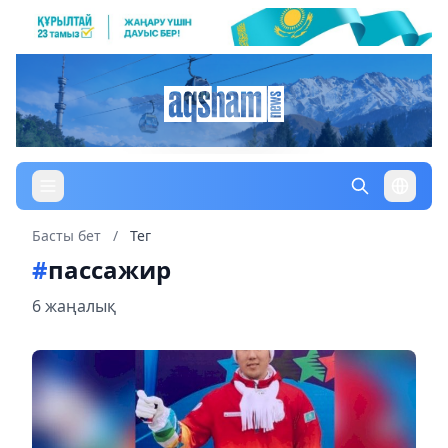
Басты бет
/
Тег
#
пассажир
6 жаңалық