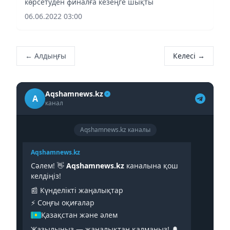
көрсетуден финалға кезеңге шықты
06.06.2022 03:00
← Алдыңғы
Келесі →
Aqshamnews.kz
A
канал
Aqshamnews.kz каналы
Aqshamnews.kz
Сәлем! 👋
Aqshamnews.kz
каналына қош
келдіңіз!
📰 Күнделікті жаңалықтар
⚡️ Соңғы оқиғалар
Қазақстан және әлем
Жазылыңыз — жаңалықтан қалмаңыз! 🔔