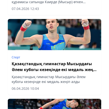
құрамасы сапында Каирде (Мысыр) өткен
спорттық гимнастикадан Әлем кубогының
07.04.2026 12:43
төртінші кезеңінде сәтті өнер көрсетті.
Спорт
Қазақстандық гимнастар Мысырдағы
Әлем кубогы кезеңінде екі медаль жеңіп
алды
Қазақстандық гимнастар Мысырдағы Әлем
кубогы кезеңінде екі медаль жеңіп алды
06.04.2026 10:04