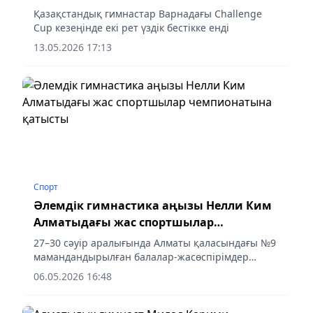
бестікке енді
Қазақстандық гимнастар Варнадағы Challenge
Cup кезеңінде екі рет үздік бестікке енді
13.05.2026 17:13
Спорт
Әлемдік гимнастика аңызы Нелли Ким
Алматыдағы жас спортшылар
чемпионатына қатысты
27–30 сәуір аралығында Алматы қаласындағы №9
мамандандырылған балалар-жасөспірімдер
олимпиадалық резерв спорт мектебінде қыздар
06.05.2026 16:48
арасындағы спорттық гимнастикадан қала
чемпионаты өтті.