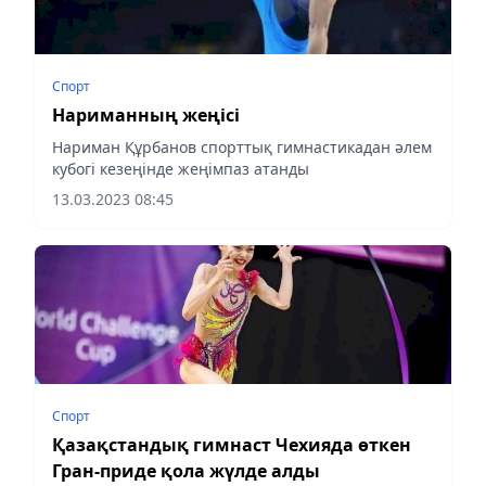
Спорт
Нариманның жеңісі
Нариман Құрбанов спорттық гимнастикадан әлем
кубогі кезеңінде жеңімпаз атанды
13.03.2023 08:45
Спорт
Қазақстандық гимнаст Чехияда өткен
Гран-приде қола жүлде алды