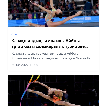
Спорт
Қазақстандық гимнасшы Айбота
Ертайқызы халықаралық турнирде
«алтын» алды
Қазақстандық көркем гимнасшы Айбота
Ертайқызы Мажарстанда өтіп жатқан Gracia Fair
Cup халықаралық турнирде алтын медаль алды,
30.08.2022 10:00
деп хабарлайды Almaty-akshamy.kz Inform.kz-ке
сілтеме...