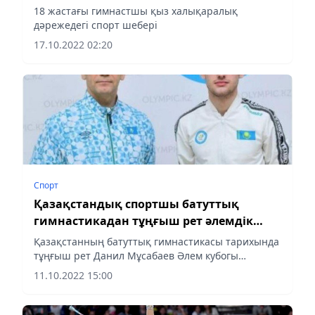
18 жастағы гимнастшы қыз халықаралық
дәрежедегі спорт шебері
17.10.2022 02:20
Спорт
Қазақстандық спортшы батуттық
гимнастикадан тұңғыш рет әлемдік
рейтингте топ жарды
Қазақстанның батуттық гимнастикасы тарихында
тұңғыш рет Данил Мұсабаев Әлем кубогы
кезеңдерінің қосындысы бойынша әлемдік
11.10.2022 15:00
рейтингте бірінші орынға ие болды, деп
хабарлайды...