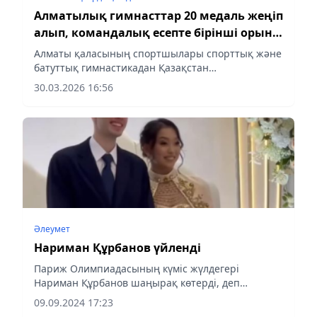
Алматылық гимнасттар 20 медаль жеңіп
алып, командалық есепте бірінші орын
иеленді
Алматы қаласының спортшылары спорттық және
батуттық гимнастикадан Қазақстан
Республикасының екі ірі чемпионатында табысты
30.03.2026 16:56
өнер көрсетті.
Әлеумет
Нариман Құрбанов үйленді
Париж Олимпиадасының күміс жүлдегері
Нариман Құрбанов шаңырақ көтерді, деп
хабарлайды aqshamnews.kz
09.09.2024 17:23