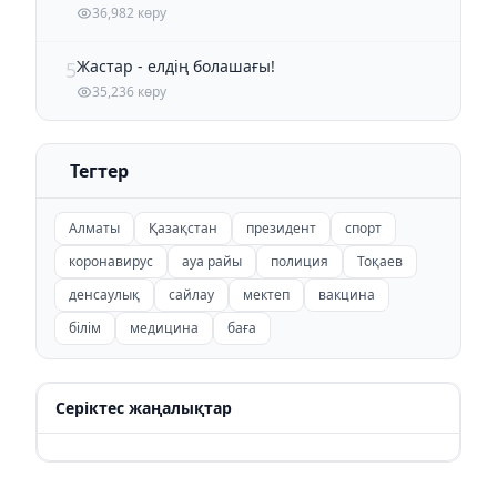
36,982 көру
Жастар - елдің болашағы!
5
35,236 көру
Тегтер
Алматы
Қазақстан
президент
спорт
коронавирус
ауа райы
полиция
Тоқаев
денсаулық
сайлау
мектеп
вакцина
білім
медицина
баға
Серіктес жаңалықтар