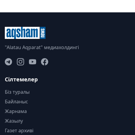
"Alatau Aqparat" медиахолдингі
Сілтемелер
Біз туралы
Байланыс
Жарнама
Жазылу
Газет архиві