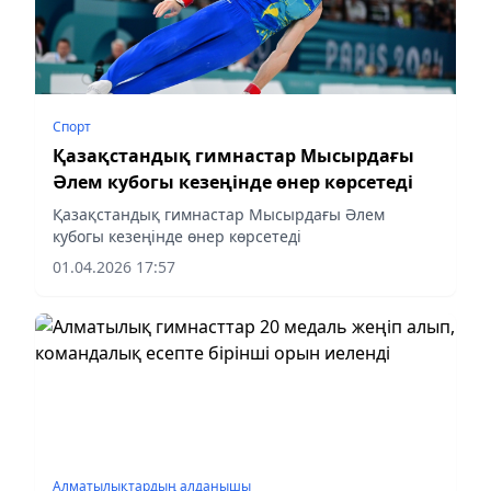
Спорт
Қазақстандық гимнастар Мысырдағы
Әлем кубогы кезеңінде өнер көрсетеді
Қазақстандық гимнастар Мысырдағы Әлем
кубогы кезеңінде өнер көрсетеді
01.04.2026 17:57
Алматылықтардың алданышы