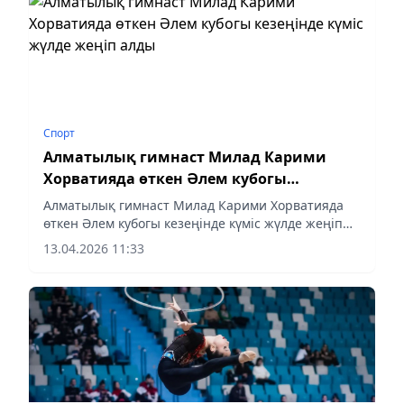
Спорт
Алматылық гимнаст Милад Карими
Хорватияда өткен Әлем кубогы
кезеңінде күміс жүлде жеңіп алды
Алматылық гимнаст Милад Карими Хорватияда
өткен Әлем кубогы кезеңінде күміс жүлде жеңіп
алды
13.04.2026 11:33