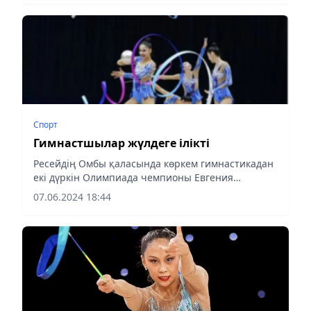
Спорт
Гимнастшылар жүлдеге ілікті
Ресейдің Омбы қаласында көркем гимнастикадан
екі дүркін Олимпиада чемпионы Евгения
Канаеваның жүлдесі үшін халықаралық турнир
07.06.2024 18:44
басталды, деп хабарлайды almaty-akshamy.kz
olympic.kz-ке сілтеме жасап.