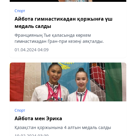
Спорт
Айбота гимнастикадан қоржынға үш
медаль салды
Францияның Тье қаласында көркем
гимнастикадан Гран-при кезеңі аяқталды.
01.04.2024 04:09
Спорт
Айбота мен Эрика
Қазақстан қоржынына 4 алтын медаль салды
19.02.2024 03:39