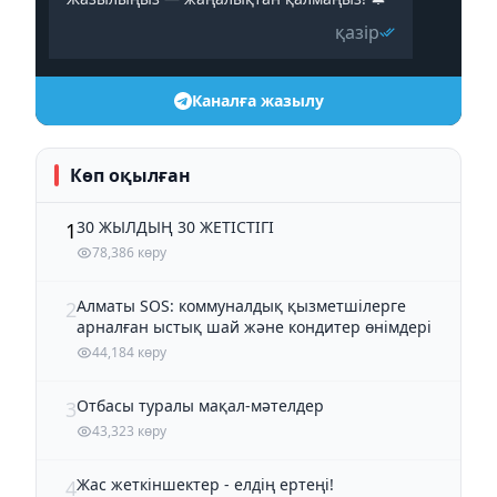
қазір
Каналға жазылу
Көп оқылған
30 ЖЫЛДЫҢ 30 ЖЕТІСТІГІ
1
78,386 көру
Алматы SOS: коммуналдық қызметшілерге
2
арналған ыстық шай және кондитер өнімдері
44,184 көру
Отбасы туралы мақал-мәтелдер
3
43,323 көру
Жас жеткіншектер - елдің ертеңі!
4