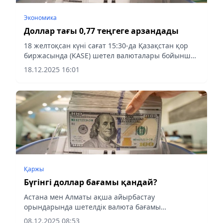
Экономика
Доллар тағы 0,77 теңгеге арзандады
18 желтоқсан күні сағат 15:30-да Қазақстан қор
биржасында (KASE) шетел валюталары бойынша
күндізгі сауда-саттық қорытындыланды, деп
18.12.2025 16:01
хабарлайды aqshamnews.kz
Қаржы
Бүгінгі доллар бағамы қандай?
Астана мен Алматы ақша айырбастау
орындарында шетелдік валюта бағамы
ұсынылды, - деп хабарлайды Aqshamnews.kz.
08.12.2025 08:53