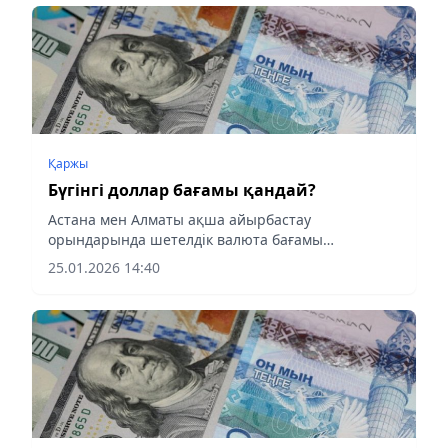
Қаржы
Бүгінгі доллар бағамы қандай?
Астана мен Алматы ақша айырбастау
орындарында шетелдік валюта бағамы
ұсынылды.
25.01.2026 14:40