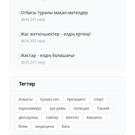
Отбасы туралы мақал-мәтелдер
3
43,341 көру
Жас жеткіншектер - елдің ертеңі!
4
36,993 көру
Жастар - елдің болашағы!
5
35,247 көру
Тегтер
Алматы
Қазақстан
президент
спорт
коронавирус
ауа райы
полиция
Тоқаев
денсаулық
сайлау
мектеп
вакцина
білім
медицина
баға