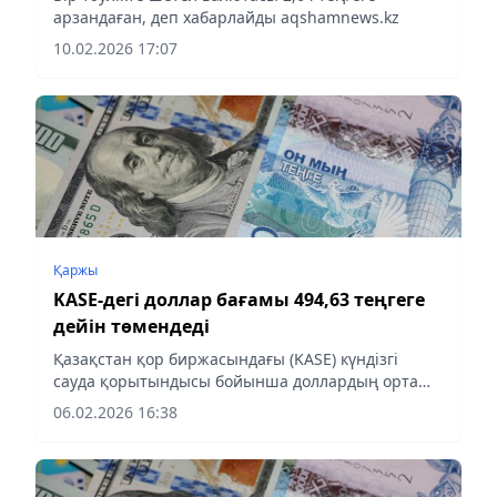
арзандаған, деп хабарлайды aqshamnews.kz
10.02.2026 17:07
Қаржы
KASE-дегі доллар бағамы 494,63 теңгеге
дейін төмендеді
Қазақстан қор биржасындағы (KASE) күндізгі
сауда қорытындысы бойынша доллардың орташа
сараланған бағамы 494,63 теңге болып, 0,13
06.02.2026 16:38
теңгеге төмендеді, деп хабарлайды
Aqshamnews.kz тілшісі. Ұлттық...