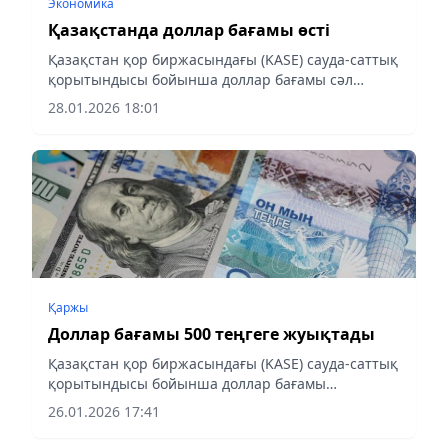
Экономика
Қазақстанда доллар бағамы өсті
Қазақстан қор биржасындағы (KASE) сауда-саттық
қорытындысы бойынша доллар бағамы сәл
қымбаттады, - деп хабарлайды aqshamnews.kz
28.01.2026 18:01
тілшісі.
Қаржы
Доллар бағамы 500 теңгеге жуықтады
Қазақстан қор биржасындағы (KASE) сауда-саттық
қорытындысы бойынша доллар бағамы
арзандады, - деп хабарлайды aqshamnews.kz.
26.01.2026 17:41