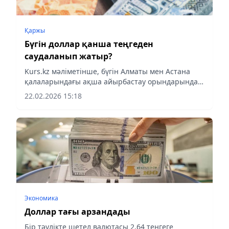
Қаржы
Бүгін доллар қанша теңгеден
саудаланып жатыр?
Kurs.kz мәліметінше, бүгін Алматы мен Астана
қалаларындағы ақша айырбастау орындарында
доллар, еуро, рубль және юань бағамдары
22.02.2026 15:18
жарияланды.
Экономика
Доллар тағы арзандады
Бір тәулікте шетел валютасы 2,64 теңгеге