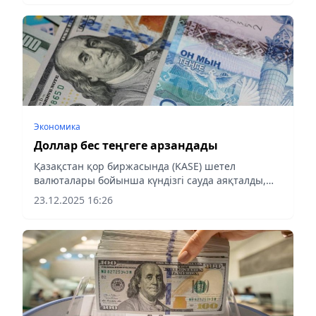
Экономика
Доллар бес теңгеге арзандады
Қазақстан қор биржасында (KASE) шетел
валюталары бойынша күндізгі сауда аяқталды,
деп хабарлайды aqshamnews.kz
23.12.2025 16:26