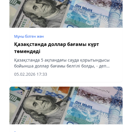
Мұны білген жөн
Қазақстанда доллар бағамы күрт
төмендеді
Қазақстанда 5 ақпандағы сауда қорытындысы
бойынша доллар бағамы белгілі болды, - деп
хабарлайды aqshamnews.kz тілшісі.
05.02.2026 17:33