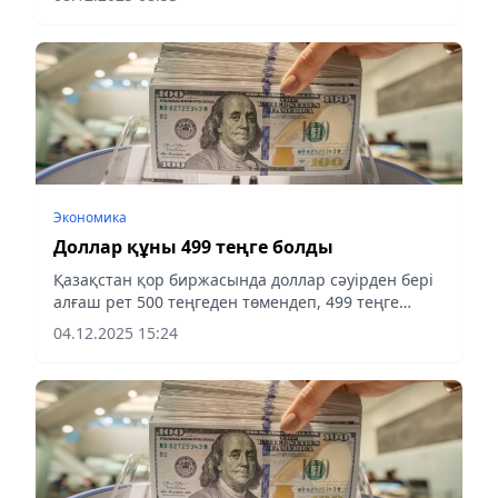
Экономика
Доллар құны 499 теңге болды
Қазақстан қор биржасында доллар сәуірден бері
алғаш рет 500 теңгеден төмендеп, 499 теңге
деңгейіне түсті, деп хабарлайды aqshamnews.kz
04.12.2025 15:24