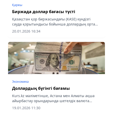
Қаржы
Биржада доллар бағасы түсті
Қазақстан қор биржасындағы (KASE) күндізгі
сауда қорытындысы бойынша доллардың орташа
өлшенген бағамы 507,05 теңгені құрап, 2,42
20.01.2026 16:34
теңгеге түсті, - деп хабарлайды Aqshamnews.kz
Экономика
Доллардың бүгінгі бағамы
Kurs.kz мәліметінше, Астана мен Алматы ақша
айырбастау орындарында шетелдік валюта
бағамы ұсынылды.
19.01.2026 11:30