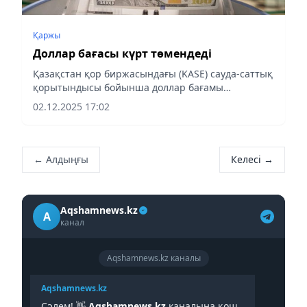
Қаржы
Доллар бағасы күрт төмендеді
Қазақстан қор биржасындағы (KASE) сауда-саттық
қорытындысы бойынша доллар бағамы
арзандады.
02.12.2025 17:02
← Алдыңғы
Келесі →
Aqshamnews.kz
A
канал
Aqshamnews.kz каналы
Aqshamnews.kz
Сәлем! 👋
Aqshamnews.kz
каналына қош