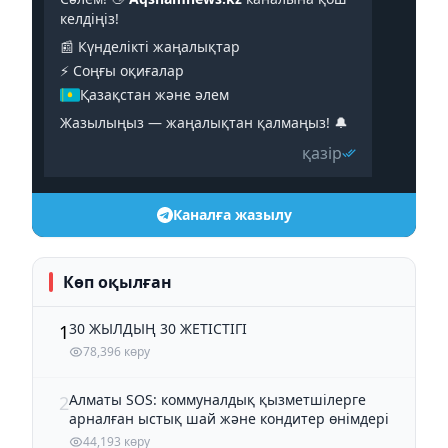
келдіңіз!
📰 Күнделікті жаңалықтар
⚡️ Соңғы оқиғалар
Қазақстан және әлем
Жазылыңыз — жаңалықтан қалмаңыз! 🔔
қазір
Каналға жазылу
Көп оқылған
30 ЖЫЛДЫҢ 30 ЖЕТІСТІГІ
1
78,396 көру
Алматы SOS: коммуналдық қызметшілерге
2
арналған ыстық шай және кондитер өнімдері
44,193 көру