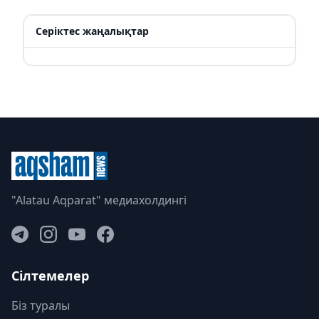
Серіктес жаңалықтар
"Alatau Aqparat" медиахолдингі
Сілтемелер
Біз туралы