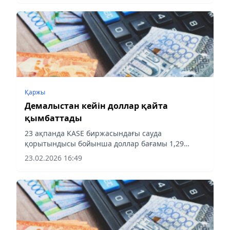
Қаржы
Демалыстан кейін доллар қайта
қымбаттады
23 ақпанда KASE биржасындағы сауда
қорытындысы бойынша доллар бағамы 1,29
теңгеге өсіп, 497,33 теңгеге жетті, ал айырбастау
23.02.2026 16:49
пункттерінде АҚШ валютасы 494–501 теңге
аралығында сатылуда.