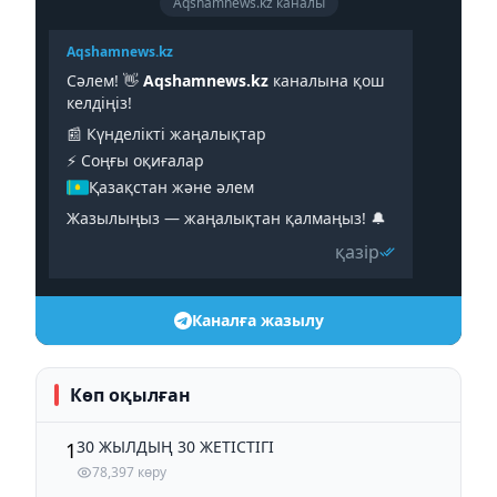
Aqshamnews.kz каналы
Aqshamnews.kz
Сәлем! 👋
Aqshamnews.kz
каналына қош
келдіңіз!
📰 Күнделікті жаңалықтар
⚡️ Соңғы оқиғалар
Қазақстан және әлем
Жазылыңыз — жаңалықтан қалмаңыз! 🔔
қазір
Каналға жазылу
Көп оқылған
30 ЖЫЛДЫҢ 30 ЖЕТІСТІГІ
1
78,397 көру