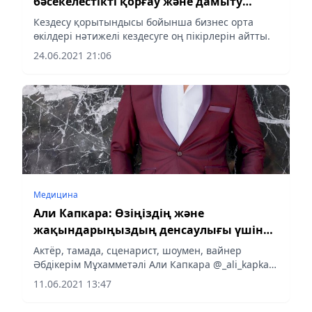
бәсекелестікті қорғау және дамыту
агенттігінің өкіллдерімен кездесу өтті
Кездесу қорытындысы бойынша бизнес орта
өкілдері нәтижелі кездесуге оң пікірлерін айтты.
24.06.2021 21:06
Медицина
Али Капкара: Өзіңіздің және
жақындарыңыздың денсаулығы үшін
вакцина алыңыз
Актёр, тамада, сценарист, шоумен, вайнер
Әбдікерім Мұхамметәлі Али Капкара @_ali_kapkara
ретінде танымал.
11.06.2021 13:47