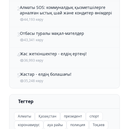
Алматы SOS: коммуналдық қызметшілерге
2
арналған ыстық шай және кондитер өнімдері
44,193 көру
Отбасы туралы мақал-мәтелдер
3
43,341 көру
Жас жеткіншектер - елдің ертеңі!
4
36,993 көру
Жастар - елдің болашағы!
5
35,248 көру
Тегтер
Алматы
Қазақстан
президент
спорт
коронавирус
ауа райы
полиция
Тоқаев