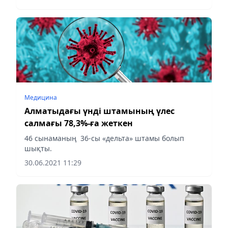
akshamy.kz Polisia.kz-ке сілтеме жасап.
Медицина
Алматыдағы үнді штамының үлес
салмағы 78,3%-ға жеткен
46 сынаманың 36-сы «дельта» штамы болып
шықты.
30.06.2021 11:29