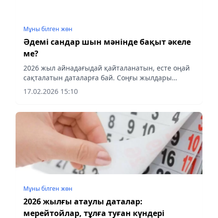
Мұны білген жөн
Әдемі сандар шын мәнінде бақыт әкеле
ме?
2026 жыл айнадағыдай қайталанатын, есте оңай
сақталатын даталарға бай. Соңғы жылдары
көпшілік өміріндегі маңызды сәттерді дәл
17.02.2026 15:10
осындай «әдемі» күндерге белгілеуге әуес. Алайда
сәнге еріп, жауапты...
Мұны білген жөн
2026 жылғы атаулы даталар:
мерейтойлар, тұлға туған күндері