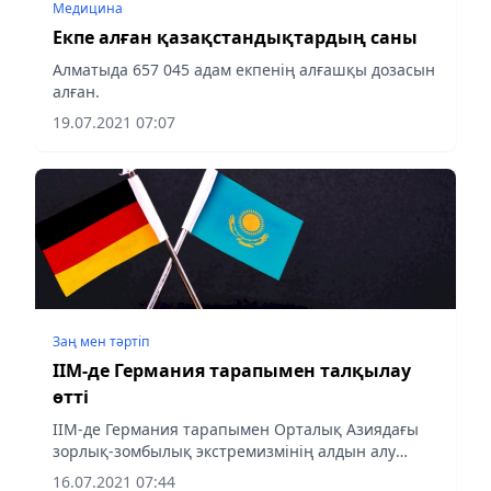
Медицина
Екпе алған қазақстандықтардың саны
Алматыда 657 045 адам екпенің алғашқы дозасын
алған.
19.07.2021 07:07
Заң мен тəртіп
ІІМ-де Германия тарапымен талқылау
өтті
ІІМ-де Германия тарапымен Орталық Азиядағы
зорлық-зомбылық экстремизмінің алдын алу
мәселелері талқыланды, деп хабарлайды Almaty-
16.07.2021 07:44