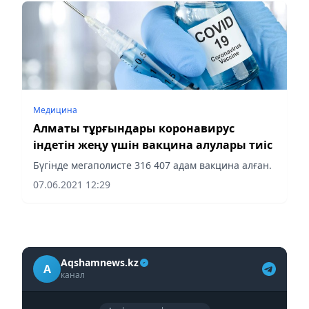
Медицина
Алматы тұрғындары коронавирус
індетін жеңу үшін вакцина алулары тиіс
Бүгінде мегаполисте 316 407 адам вакцина алған.
07.06.2021 12:29
Aqshamnews.kz
A
канал