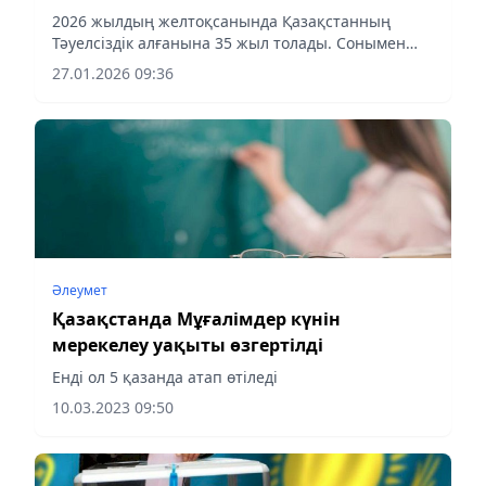
2026 жылдың желтоқсанында Қазақстанның
Тәуелсіздік алғанына 35 жыл толады. Сонымен
бірге биылғы жыл Желтоқсан көтерілісінің 40
27.01.2026 09:36
жылдығымен де ерекшеленбек. Бұдан бөлек, ел
тарихында ізі қалған...
Әлеумет
Қазақстанда Мұғалімдер күнін
мерекелеу уақыты өзгертілді
Енді ол 5 қазанда атап өтіледі
10.03.2023 09:50