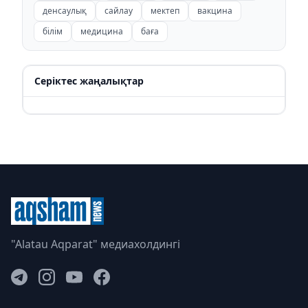
денсаулық
сайлау
мектеп
вакцина
білім
медицина
баға
Серіктес жаңалықтар
"Alatau Aqparat" медиахолдингі