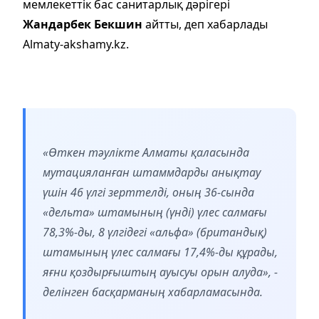
мемлекеттік бас санитарлық дәрігері
Жандарбек Бекшин
айтты, деп хабарлады
Almaty-akshamy.kz.
«Өткен тәулікте Алматы қаласында
мутацияланған штаммдарды анықтау
үшін 46 үлгі зерттелді, оның 36-сында
«дельта» штамының (үнді) үлес салмағы
78,3%-ды, 8 үлгідегі «альфа» (британдық)
штамының үлес салмағы 17,4%-ды құрады,
яғни қоздырғыштың ауысуы орын алуда», -
делінген басқарманың хабарламасында.