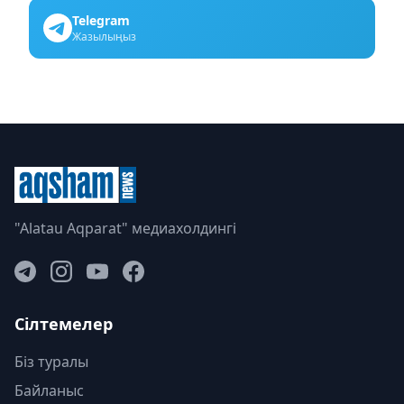
Telegram
Жазылыңыз
"Alatau Aqparat" медиахолдингі
Сілтемелер
Біз туралы
Байланыс