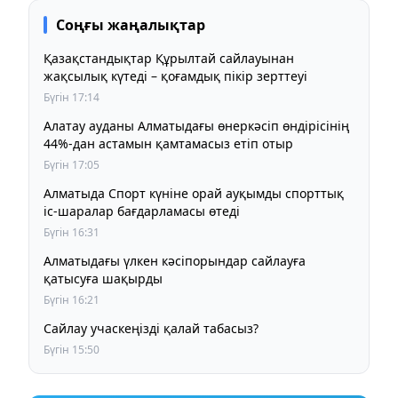
Соңғы жаңалықтар
Қазақстандықтар Құрылтай сайлауынан
жақсылық күтеді – қоғамдық пікір зерттеуі
Бүгін 17:14
Алатау ауданы Алматыдағы өнеркәсіп өндірісінің
44%-дан астамын қамтамасыз етіп отыр
Бүгін 17:05
Алматыда Спорт күніне орай ауқымды спорттық
іс-шаралар бағдарламасы өтеді
Бүгін 16:31
Алматыдағы үлкен кәсіпорындар сайлауға
қатысуға шақырды
Бүгін 16:21
Сайлау учаскеңізді қалай табасыз?
Бүгін 15:50