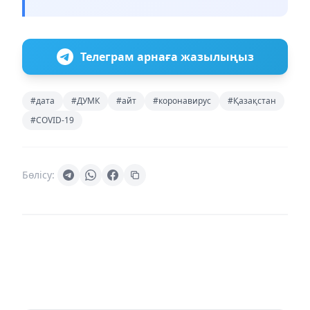
Телеграм арнаға жазылыңыз
#дата
#ДУМК
#айт
#коронавирус
#Қазақстан
#COVID-19
Бөлісу: