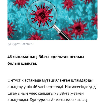
Сурет:Gazeta.ru
46 сынаманың 36-сы «дельта» штамы
болып шықты.
Оңтүстік астанада мутацияланған штамдарды
анықтау үшін 46 үлгі зерттелді. Нәтижесінде үнді
штамының үлес салмағы 78,3%-ға жеткені
анықталды. Бұл туралы Алматы қаласының