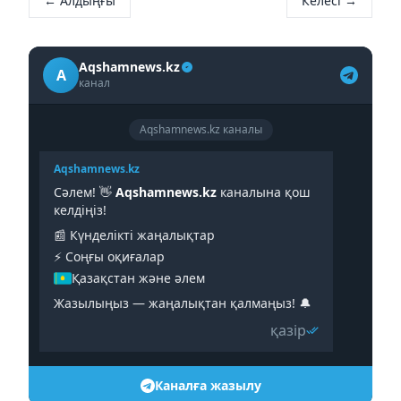
← Алдыңғы
Келесі →
Aqshamnews.kz
A
канал
Aqshamnews.kz каналы
Aqshamnews.kz
Сәлем! 👋
Aqshamnews.kz
каналына қош
келдіңіз!
📰 Күнделікті жаңалықтар
⚡️ Соңғы оқиғалар
Қазақстан және әлем
Жазылыңыз — жаңалықтан қалмаңыз! 🔔
қазір
Каналға жазылу