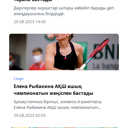
Дәрігерлер науқастар қатары көбейіп барады деп
алаңдаушылық білдіруде.
29.08.2023 14:45
Спорт
Елена Рыбакина АҚШ ашық
чемпионатын жеңіспен бастады
Қазақстанның бірінші, әлемнің 4-ракеткасы
Елена Рыбакина АҚШ ашық чемпионатын
жеңіспен бастады, деп хабарлайды Almaty-
29.08.2023 02:05
akshamy.kz.