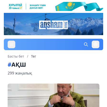
Басты бет
/
Тег
#
АҚШ
299 жаңалық