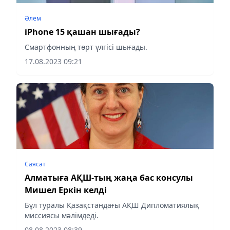
Әлем
iPhone 15 қашан шығады?
Смартфонның төрт үлгісі шығады.
17.08.2023 09:21
Саясат
Алматыға АҚШ-тың жаңа бас консулы
Мишел Еркін келді
Бұл туралы Қазақстандағы АҚШ Дипломатиялық
миссиясы мәлімдеді.
08.08.2023 08:39