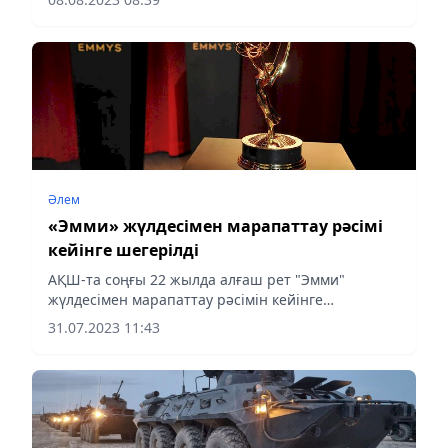
Әлем
«Эмми» жүлдесімен марапаттау рәсімі
кейінге шегерілді
АҚШ-та соңғы 22 жылда алғаш рет "Эмми"
жүлдесімен марапаттау рәсімін кейінге
қалдырды.
31.07.2023 11:43