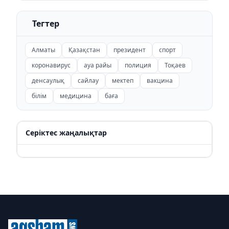
Тегтер
Алматы
Қазақстан
президент
спорт
коронавирус
ауа райы
полиция
Тоқаев
денсаулық
сайлау
мектеп
вакцина
білім
медицина
баға
Серіктес жаңалықтар