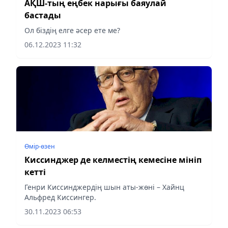
АҚШ-тың еңбек нарығы баяулай
бастады
Ол біздің елге әсер ете ме?
06.12.2023 11:32
Өмір-өзен
Киссинджер де келместің кемесіне мініп
кетті
Генри Киссинджердің шын аты-жөні – Хайнц
Альфред Киссингер.
30.11.2023 06:53