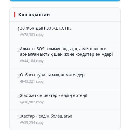
Көп оқылған
30 ЖЫЛДЫҢ 30 ЖЕТІСТІГІ
1
78,383 көру
Алматы SOS: коммуналдық қызметшілерге
2
арналған ыстық шай және кондитер өнімдері
44,184 көру
Отбасы туралы мақал-мәтелдер
3
43,321 көру
Жас жеткіншектер - елдің ертеңі!
4
36,982 көру
Жастар - елдің болашағы!
5
35,234 көру