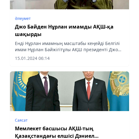
Әлеумет
Джо Байден Нұрлан имамды АҚШ-қа
шақырды
Енді Нұрлан имамның масштабы кеңейді Белгілі
имам Нұрлан Байжігітұлы АҚШ президенті Джо
Байденнен Америка құрама штаттарына
15.01.2024 06:14
шақырту алды, деп хабарлайды аlmaty-
akshamy.kz Massaget.kz-ке сілтеме...
Саясат
Мемлекет басшысы АҚШ-тың
Қазақстандағы елшісі Дэниел