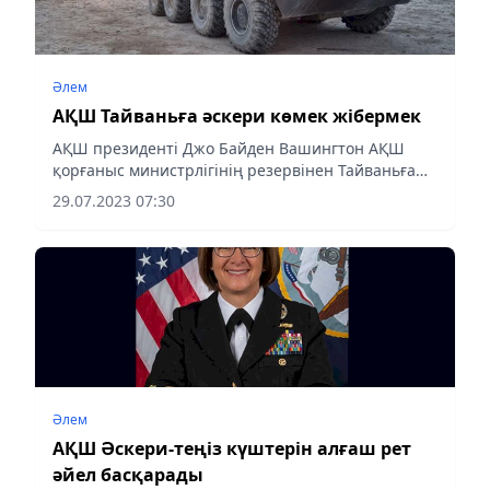
Әлем
АҚШ Тайваньға әскери көмек жібермек
АҚШ президенті Джо Байден Вашингтон АҚШ
қорғаныс министрлігінің резервінен Тайваньға
345 миллион долларға дейін көмек көрсететінін
29.07.2023 07:30
айтты, деп хабарлайды Almaty-akshamy.kz
Zakon.kz-ке сілтеме жасап.
Әлем
АҚШ Әскери-теңіз күштерін алғаш рет
әйел басқарады