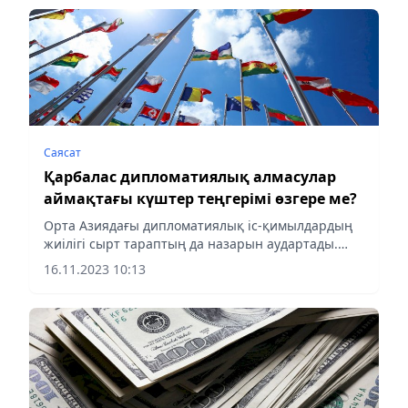
Саясат
Қарбалас дипломатиялық алмасулар
аймақтағы күштер теңгерімі өзгере ме?
Орта Азиядағы дипломатиялық іс-қимылдардың
жиілігі сырт тараптың да назарын аудартады.
Ресей Президентінің Қазақстанға сапарынан
16.11.2023 10:13
кейін аймақтағы қызып жатқан бәсеке шетелдік
ақпарат құралдарында...