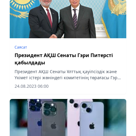
Саясат
Президент АҚШ Сенаты Гэри Питерсті
қабылдады
Президент АҚШ Сенаты Ұлттық қауіпсіздік және
Үкімет істері жөніндегі комитетінің төрағасы Гэри
Питерсті қабылдады
24.08.2023 06:00