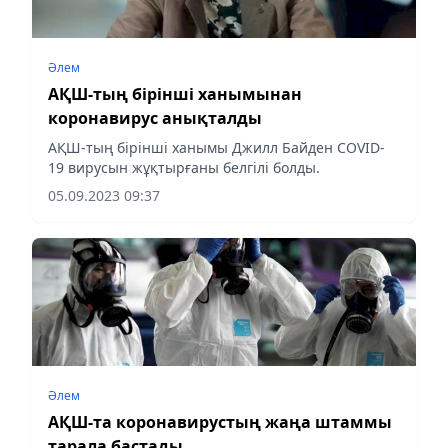
Әлем
АҚШ-тың бірінші ханымынан
коронавирус анықталды
АҚШ-тың бірінші ханымы Джилл Байден COVID-
19 вирусын жұқтырғаны белгілі болды.
05.09.2023 09:37
Әлем
АҚШ-та коронавирустың жаңа штаммы
тарала бастады