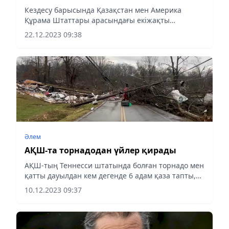
Розенблюмді қабылдады
Кездесу барысында Қазақстан мен Америка
Құрама Штаттары арасындағы екіжақты
қатынастарды дамытуға, сондай-ақ жаһандық
22.12.2023 09:38
және өңірлік қауіпсіздікке қатысты өзекті
мәселелер қарастырылды, деп...
Әлем
АҚШ-та торнадодан үйлер қирады
АҚШ-тың Теннесси штатында болған торнадо мен
қатты дауылдан кем дегенде 6 адам қаза тапты,
деп хабарлайды almaty-akshamy.kz BBC News-ке
10.12.2023 09:37
сілтеме жасап.