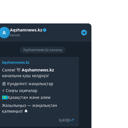
Aqshamnews.kz
A
канал
Aqshamnews.kz каналы
Aqshamnews.kz
Сәлем! 👋
Aqshamnews.kz
каналына қош келдіңіз!
📰 Күнделікті жаңалықтар
⚡️ Соңғы оқиғалар
Қазақстан және әлем
Жазылыңыз — жаңалықтан
қалмаңыз! 🔔
қазір