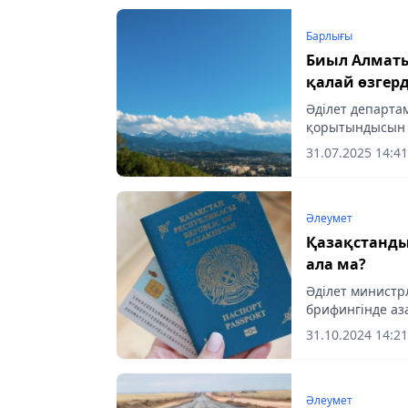
Барлығы
Биыл Алмат
қалай өзгерд
Әділет департ
қорытындысын 
31.07.2025 14:41
Әлеумет
Қазақстанд
ала ма?
Әділет министрл
брифингінде аз
қатысты жиі сұр
31.10.2024 14:21
Әлеумет