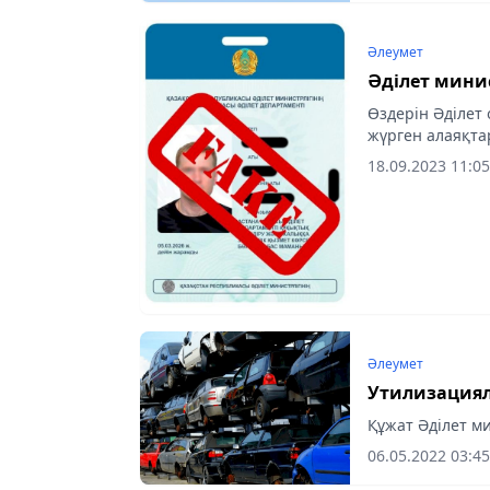
Әлеумет
Әділет мини
Өздерін Әділет
жүрген алаяқта
ID карталарын 
18.09.2023 11:05
Әлеумет
Утилизация
Құжат Әділет ми
06.05.2022 03:45