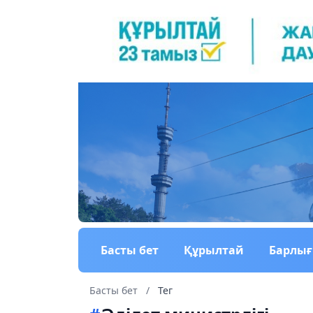
Басты бет
Құрылтай
Барлы
Басты бет
/
Тег