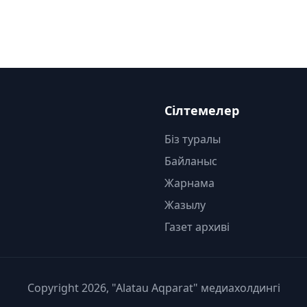
Сілтемелер
Біз туралы
Байланыс
Жарнама
Жазылу
Газет архиві
Copyright 2026, "Alatau Aqparat" медиахолдингі