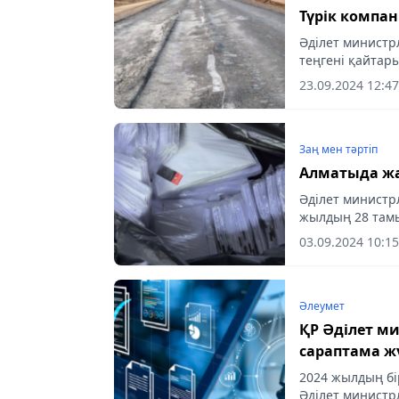
Түрік компан
Әділет министр
теңгені қайтар
23.09.2024 12:47
Заң мен тəртіп
Алматыда жа
Әділет министр
жылдың 28 тамы
пайдаланған кон
03.09.2024 10:15
Әлеумет
ҚР Әділет министрлігі 102 
сараптама жү
2024 жылдың бі
Әділет министр