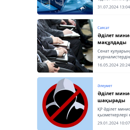
қорғауға, халы
31.07.2024 13:04
мемлекеттік...
Саясат
Әділет мини
мақұлдады
Сенат кулуарын
журналистердің
пайда болуы мү
16.05.2024 20:24
Әлеумет
Әділет минис
шақырады
ҚР Әділет минис
қызметкерлері
жүргенін ескерт
29.01.2024 10:07