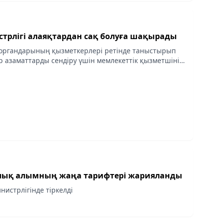
стрлігі алаяқтардан сақ болуға шақырады
 органдарының қызметкерлері ретінде таныстырып
р азаматтарды сендіру үшін мемлекеттік қызметшінің
көрсетуде.
лық алымның жаңа тарифтері жарияланды
нистрлігінде тіркелді