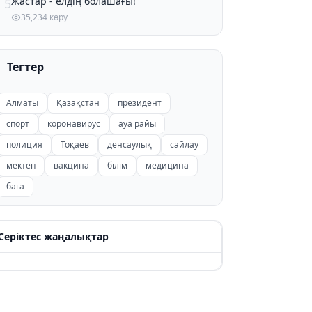
Жастар - елдің болашағы!
5
35,234 көру
Тегтер
Алматы
Қазақстан
президент
спорт
коронавирус
ауа райы
полиция
Тоқаев
денсаулық
сайлау
мектеп
вакцина
білім
медицина
баға
Серіктес жаңалықтар