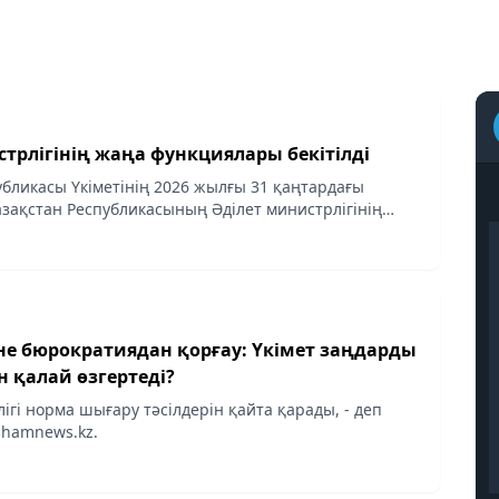
трлігінің жаңа функциялары бекітілді
убликасы Үкіметінің 2026 жылғы 31 қаңтардағы
зақстан Республикасының Әділет министрлігінің
 Ережеге өзгерістер мен толықтырулар енгізілді, деп
не бюрократиядан қорғау: Үкімет заңдарды
н қалай өзгертеді?
ігі норма шығару тәсілдерін қайта қарады, - деп
hamnews.kz.