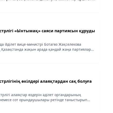
қаралық ынтымақтастықты нығайтуға, сондай-ақ
стрлігі «Ынтымақ» саяси партиясын құруды
да Әділет вице-министрі Ботагөз Жақселекова
 Қазақстанда жақын арада қандай жаңа партиялар
мкін екендігі туралы сұрақтарына жауап берді
трлігінің өкілдері алаяқтардан сақ болуға
трлігі алаяқтар өздерін әділет органдарының
 немесе сот орындаушылары ретінде таныстырып
еді.