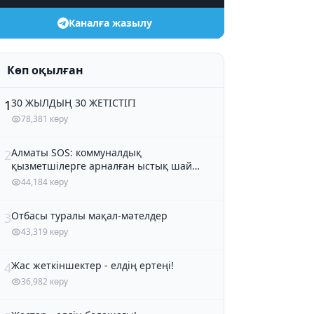
Каналға жазылу
Көп оқылған
30 ЖЫЛДЫҢ 30 ЖЕТІСТІГІ
1
78,381 көру
Алматы SOS: коммуналдық
2
қызметшілерге арналған ыстық шай
және кондитер өнімдері
44,184 көру
Отбасы туралы мақал-мәтелдер
3
43,319 көру
Жас жеткіншектер - елдің ертеңі!
4
36,982 көру