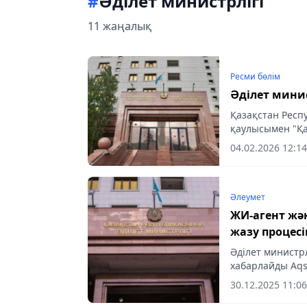
#
Әділет министрлігі
11 жаңалық
Ресми бөлім
Әділет минис
Қазақстан Респ
қаулысымен "Қа
қызметі туралы"
04.02.2026 12:14
хабарлайды...
Әлеумет
ЖИ-агент жә
жазу процесі
Әділет министрл
хабарлайды Aqs
30.12.2025 11:06