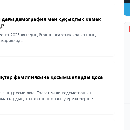
ыдағы демография мен құқықтық көмек
і?
аменті 2025 жылдың бірінші жартыжылдығының
жариялады.
ықтар фамилиясына қосымшаларды қоса
ігінің ресми өкілі Талғат Уәли ведомствоның
аматтардың аты-жөнінің жазылу ережелеріне
ақтар келіп түсетінін айтты, деп хабарлайды
aqshamnews.kz "Неке...