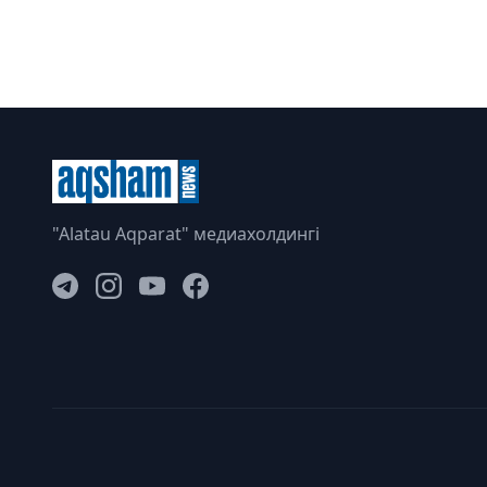
"Alatau Aqparat" медиахолдингі