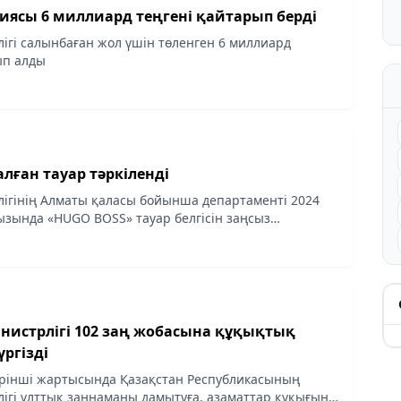
иясы 6 миллиард теңгені қайтарып берді
лігі салынбаған жол үшін төленген 6 миллиард
ып алды
лған тауар тәркіленді
лігінің Алматы қаласы бойынша департаменті 2024
зында «HUGO BOSS» тауар белгісін заңсыз
трафактілік өнімдерді анықтады, деп хабарлайды...
заң жобасына құқықтық
ргізді
рінші жартысында Қазақстан Республикасының
лігі ұлттық заңнаманы дамытуға, азаматтар құқығын