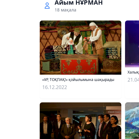
Айым НҰРМАН
18 мақала
Халық
21.0
«ҰР, ТОҚПАҚ!» қойылымына шақырады
16.12.2022