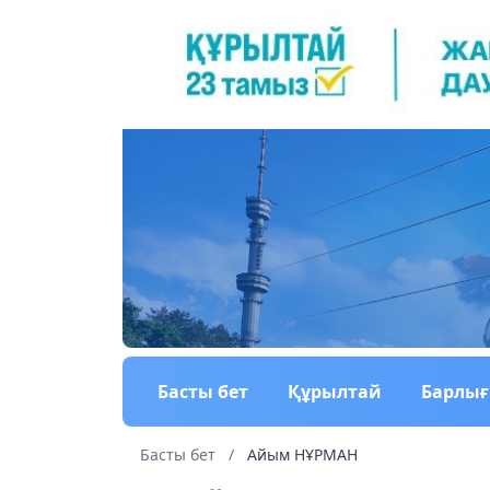
Басты бет
Құрылтай
Барлы
Басты бет
/
Айым НҰРМАН