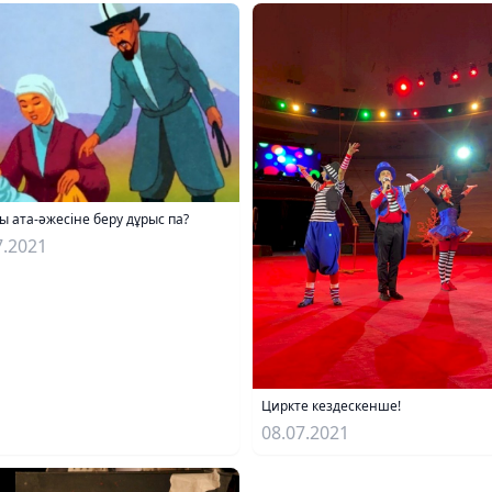
ы ата-әжесіне беру дұрыс па?
7.2021
Циркте кездескенше!
08.07.2021