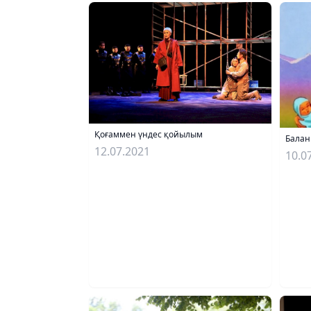
Қоғаммен үндес қойылым
Балан
12.07.2021
10.0