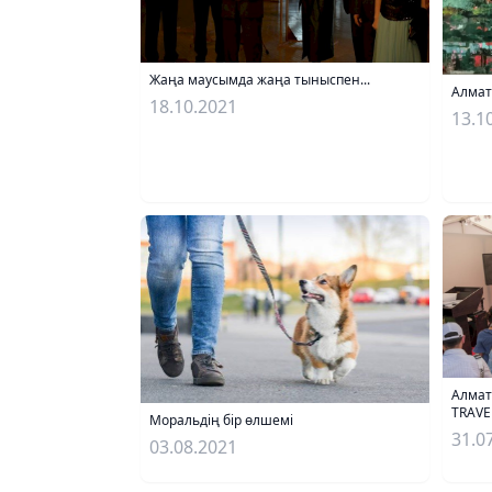
Жаңа маусымда жаңа тыныспен...
Алматы
18.10.2021
13.1
Алмат
TRAVE
Моральдің бір өлшемі
31.0
03.08.2021