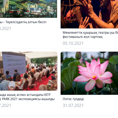
 – Тәуелсіздіктің алтын бесігі
0.2021
Мемлекеттік қуыршақ театры үш б
фестивальге жол тартпақ
05.10.2021
ыда ашық аспан астындағы KITF
L PARK 2021 экспозициясы ашылды
Лотос гүлдеді
7.2021
31.07.2021