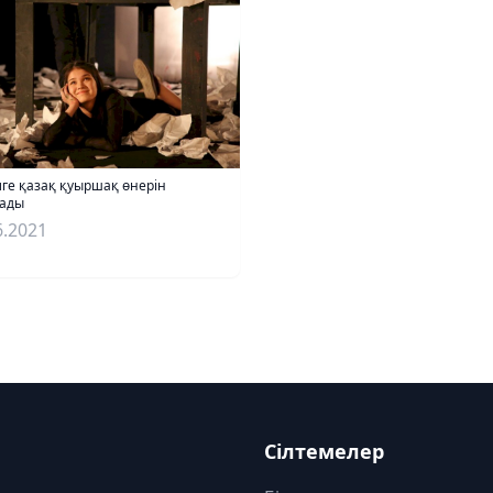
ге қазақ қуыршақ өнерін
ады
6.2021
Сілтемелер