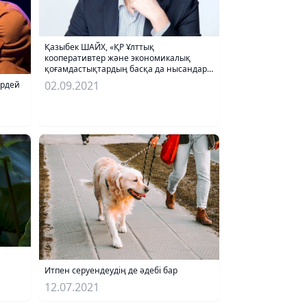
Қазыбек ШАЙХ, «ҚР Ұлттық
кооперативтер және экономикалық
қоғамдастықтардың басқа да нысандары
қауымдастығы» ЗТБ президенті:
02.09.2021
ірдей
Жолдаудағы әрбір бастаманы қолдаймын
Итпен серуендеудің де әдебі бар
12.07.2021