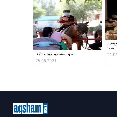
Шетел
таныт
21.0
Әрі мереке, әрі ем-шара
25.06.2021