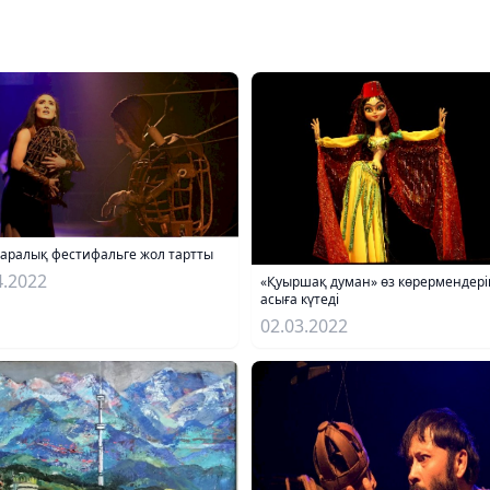
аралық фестифальге жол тартты
4.2022
«Қуыршақ думан» өз көрермендерін
асыға күтеді
02.03.2022