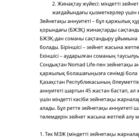
2. Жинақтау жүйесі: міндетті зейн
жағдайындағы қызметкерлер үшін 
Зейнетақы аннуитеті – бұл қаржылық құ
қорындағы (БЖЗҚ) жинақтарды сақтанды
БЖЗҚ-дан соманы сақтандыру ұйымына 
болады. Біріншісі – зейнет жасына жетп
Екіншісі – аударылған соманың таусылу
Сондықтан Nomad Life-пен зейнетақы ан
қаржылық болашағыңызға сенімді бола 
Қазақстан Республикасының Әлеуметтік
аннуитеті шартын 45 жастан бастап, ал
үшін міндетті кәсіби зейнетақы жарнал
алады. Бұл ретте зейнетақы аннуитеті
төлемдерін зейнет жасына жетпей алу мүм
1. Тек МЗЖ (міндетті зейнетақы жарнала