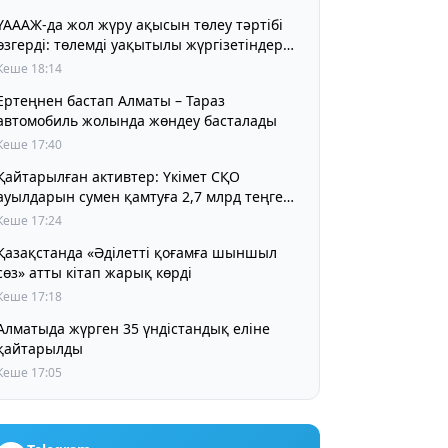
ҮАААЖ-да жол жүру ақысын төлеу тәртібі
өзгерді: төлемді уақытылы жүргізетіндер
үшін жол жүру құны бұрынғы деңгейде
Кеше 18:14
сақталады
Ертеңнен бастап Алматы – Тараз
автомобиль жолында жөндеу басталады
Кеше 17:40
Қайтарылған активтер: Үкімет СҚО
ауылдарын сумен қамтуға 2,7 млрд теңге
бөлді
Кеше 17:24
Қазақстанда «Әділетті қоғамға шыншыл
сөз» атты кітап жарық көрді
Кеше 17:18
Алматыда жүрген 35 үндістандық еліне
қайтарылды
Кеше 17:05