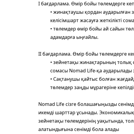
I бағдарлама. Өмір бойы төлемдерге кеп
• жинақтаушы қордан аударылған 
келісімшарт жасауға жеткілікті со
• төлемдер өмір бойы ай сайын төл
адамдарға ыңғайлы.
II бағдарлама. Өмір бойы төлемдерге кеп
• зейнетақы жинақтарының толық с
сомасы Nomad Life-қа аударылады 
• Сақтанушы қайтыс болған жағда
төлемдер заңды мұрагеріне кепілді
Nomad Life сізге болашағыңызды сенімд
икемді шарттар ұсынады. Экономикалық 
зейнетақы төлемдерінің уақытында, то
алатындығына сенімді бола алады