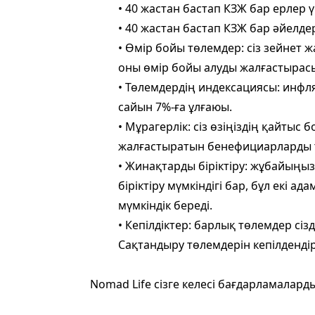
• 40 жастан бастап КЗЖ бар ерлер ү
• 40 жастан бастап КЗЖ бар әйелдер
• Өмір бойы төлемдер: сіз зейнет 
оны өмір бойы алуды жалғастырас
• Төлемдердің индексациясы: инфл
сайын 7%-ға ұлғаюы.
• Мұрагерлік: сіз өзіңіздің қайты
жалғастыратын бенефициарларды 
• Жинақтарды біріктіру: жұбайың
біріктіру мүмкіндігі бар, бұл екі 
мүмкіндік береді.
• Кепілдіктер: барлық төлемдер с
Сақтандыру төлемдерін кепілдендір
Nomad Life сізге келесі бағдарламалард