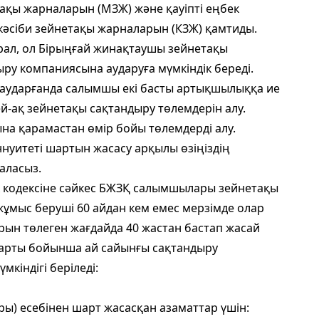
етақы жарналарын (МЗЖ) және қауіпті еңбек
кәсіби зейнетақы жарналарын (КЗЖ) қамтиды.
рал, ол Бірыңғай жинақтаушы зейнетақы
ру компаниясына аударуға мүмкіндік береді.
аударғанда салымшы екі басты артықшылыққа ие
ей-ақ зейнетақы сақтандыру төлемдерін алу.
ына қарамастан өмір бойы төлемдерді алу.
нуитеті шартын жасасу арқылы өзіңіздің
аласыз.
 кодексіне сәйкес БЖЗҚ салымшылары зейнетақы
 жұмыс беруші 60 айдан кем емес мерзімде олар
арын төлеген жағдайда 40 жастан бастап жасай
 шарты бойынша ай сайынғы сақтандыру
кіндігі беріледі:
ры) есебінен шарт жасасқан азаматтар үшін: