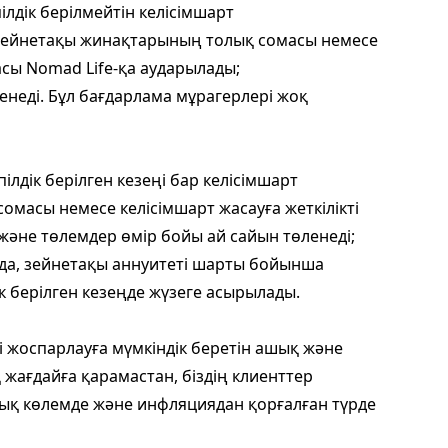
ілдік берілмейтін келісімшарт
зейнетақы жинақтарының толық сомасы немесе
масы Nomad Life-қа аударылады;
енеді. Бұл бағдарлама мұрагерлері жоқ
ілдік берілген кезеңі бар келісімшарт
омасы немесе келісімшарт жасауға жеткілікті
және төлемдер өмір бойы ай сайын төленеді;
йда, зейнетақы аннуитеті шарты бойынша
к берілген кезеңде жүзеге асырылады.
і жоспарлауға мүмкіндік беретін ашық және
жағдайға қарамастан, біздің клиенттер
лық көлемде және инфляциядан қорғалған түрде