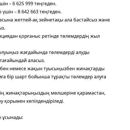
шін – 6 625 999 теңгеден.
 үшін – 8 642 663 теңгеден.
жасына жетпей-ақ зейнетақы ала бастайсыз және
ыз.
яциядан қорғаныс ретінде төлемдердің жыл
с болуыңыз жағдайында төлемдерді алуды
тағайындай аласыз.
ызбен немесе жақын туысыңызбен жинақтарды
адамға бір шарт бойынша тұрақты төлемдер алуға
іздің жинақтарыңыздың мөлшеріне қарамастан,
у қорымен кепілдендіріледі.
ы ұсынады: