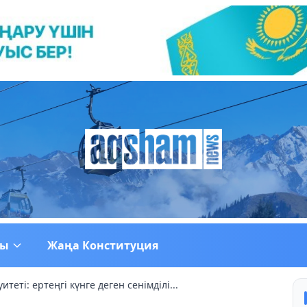
ғы
Жаңа Конституция
теті: ертеңгі күнге деген сенімділі...