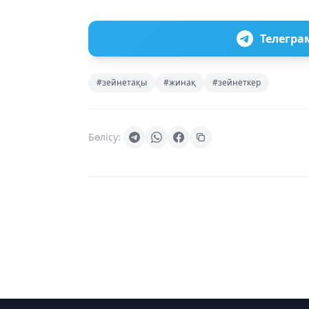
Телегра
#зейнетақы
#жинақ
#зейнеткер
Бөлісу: