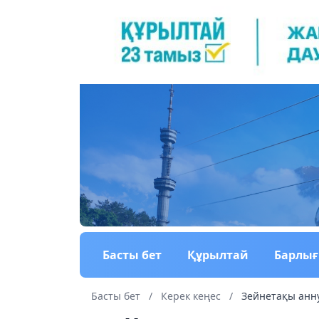
Басты бет
Құрылтай
Барлы
Басты бет
/
Керек кеңес
/
Зейнетақы аннуи