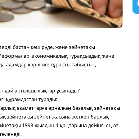
терді бастан кешіруде, және зейнетақы
 Реформалар, экономикалық тұрақсыздық және
а адамдар кәрілікке тұрақты табыстың
 қандай артықшылықтар ұсынады?
згі құрамдастан тұрады:
 барлық азаматтарға арналған базалық зейнетақы
ық зейнетақы зейнет жасына жеткен барлық
ейнетақы 1998 жылдың 1 қаңтарына дейінгі ең аз
төленеді.