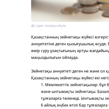
Сурет: Azattyq-ruhy.kz
Қазақстанның зейнетақы жүйесі өзгеріс
аннуитетіне деген қызығушылық өсуде.
өмір сүру ұзақтығының артуы жағдайынд
маңыздылығын ойлауда.
Зейнетақы аннуитеті деген не және ол
Қазақстанның зейнетақы жүйесі екі негі
1. Мемлекеттік зейнетақылар: бұл
және ынтымақты зейнетақы. Базал
тұлғаларға төленеді. Ынтымақты з
6 айлық еңбек өтілі бар тұлғаларға 