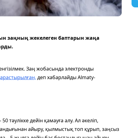
тын заңның жекелеген баптарын жаңа
арды.
 енгізілмек. Заң жобасында электронды
арастырылған,
деп хабарлайды Almaty-
0 тәулікке дейін қамауға алу. Ал әкеліп,
стандығынан айыру, қылмыстық топ құрып, заңсыз
да – 5 жылға дейiн бас бостандығынан айыру