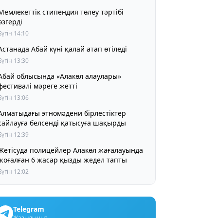
Мемлекеттік стипендия төлеу тәртібі
өзгерді
Бүгін 14:10
Астанада Абай күні қалай атап өтіледі
Бүгін 13:30
Абай облысында «Алакөл алаулары»
фестивалі мәреге жетті
Бүгін 13:06
Алматыдағы этномәдени бірлестіктер
сайлауға белсенді қатысуға шақырды
Бүгін 12:39
Жетісуда полицейлер Алакөл жағалауында
жоғалған 6 жасар қызды жедел тапты
Бүгін 12:02
Telegram
Жазылыңыз