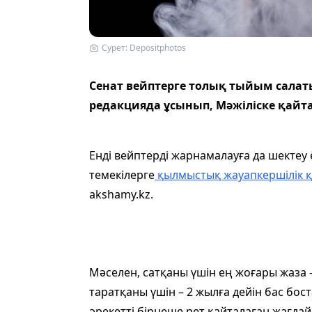
Сурет: Depositphotos
Сенат вейптерге толық тыйым сала
редакцияда ұсынып, Мәжіліске қайт
Енді вейптерді жарнамалауға да шектеу
темекілерге
қылмыстық жауапкершілік қ
akshamy.kz.
Мәселен, сатқаны үшін ең жоғары жаза – 5
таратқаны үшін – 2 жылға дейін бас бо
әрекетті бірнеше рет қайталаған жағдай