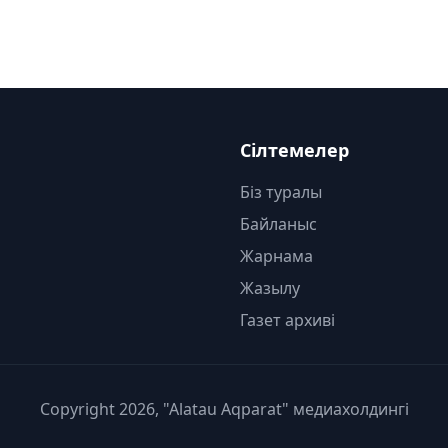
Сілтемелер
Біз туралы
Байланыс
Жарнама
Жазылу
Газет архиві
Copyright 2026, "Alatau Aqparat" медиахолдингі