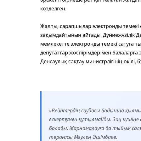
көзделген.
Жалпы, сарапшылар электронды темекі ө
зақымдайтынын айта
ды. Дүниежүзілік 
мемлекетте электронды темекі сатуға 
депутаттар жөспірімдер мен балаларға 
Денсаулық сақтау министрлігінің өкілі, 
«Вейптердің саудасы бойынша қылмыст
ескертумен құтылмайды. Заң күшіне 
болады. Жарнамалауға да тыйым сал
төрағасы Мәулен Әшімбаев.