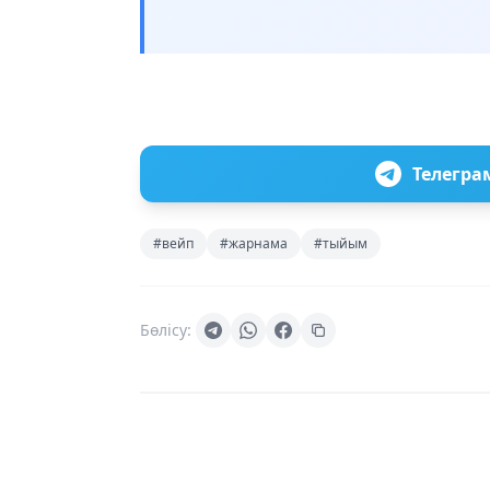
Телегра
#вейп
#жарнама
#тыйым
Бөлісу: