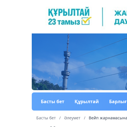
Басты бет
Құрылтай
Барлы
Басты бет
/
Әлеумет
/
Вейп жарнамасына