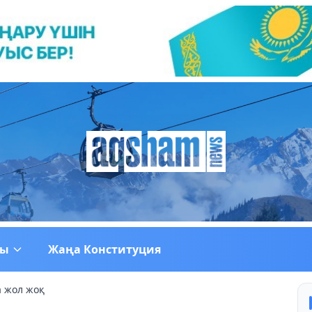
ғы
Жаңа Конституция
 жол жоқ