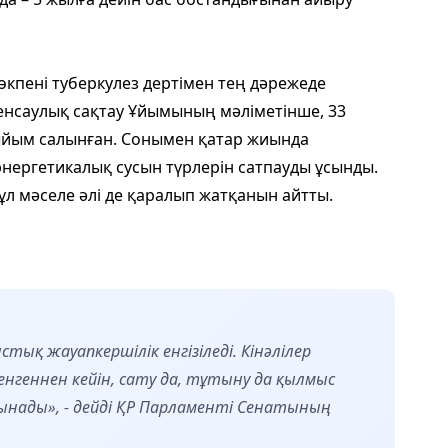
кпені туберкулез дертімен тең дәрежеде
Денсаулық сақтау Ұйымының мәліметінше, 33
тыйым салынған. Сонымен қатар жиында
энергетикалық сусын түрлерін сатпауды ұсынды.
бұл мәселе әлі де қаралып жатқанын айтты.
ық жауапкершілік енгізіледі. Кінәлілер
енгеннен кейін, сату да, тұтыну да қылмыс
ынады», - дейді ҚР Парламенті Сенатының