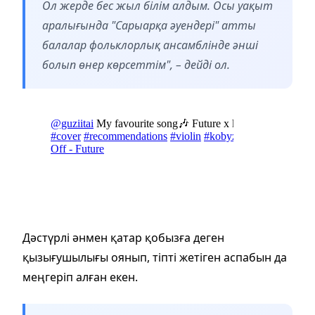
Ол жерде бес жыл білім алдым. Осы уақыт
аралығында "Сарыарқа әуендері" атты
балалар фольклорлық ансамблінде әнші
болып өнер көрсеттім", – дейді ол.
Дәстүрлі әнмен қатар қобызға деген
қызығушылығы оянып, тіпті жетіген аспабын да
меңгеріп алған екен.