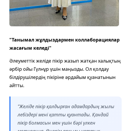
"Танымал жұлдыздармен коллаборациялар
жасағым келеді"
Әлеуметтік желіде пікір жазып жатқан халықтың
әрбір ойы Гүлнұр үшін маңызды. Ол қолдау
білдірушілердің пікіріне әрдайым қуанатынын
айтты.
"Желіде пікір қалдырған адамдардың жылы
лебіздері мені қатты қуантады. Қандай
пікір болмасын мен үшін бәрі үлкен