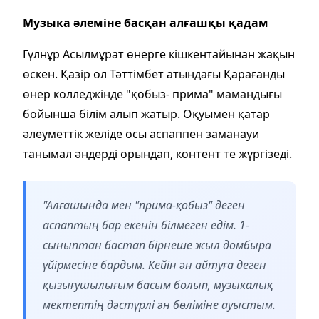
Музыка әлеміне басқан алғашқы қадам
Гүлнұр Асылмұрат өнерге кішкентайынан жақын
өскен. Қазір ол Тәттімбет атындағы Қарағанды
өнер колледжінде "қобыз- прима" мамандығы
бойынша білім алып жатыр. Оқуымен қатар
әлеуметтік желіде осы аспаппен заманауи
танымал әндерді орындап, контент те жүргізеді.
"Алғашында мен "прима-қобыз" деген
аспаптың бар екенін білмеген едім. 1-
сыныптан бастап бірнеше жыл домбыра
үйірмесіне бардым. Кейін ән айтуға деген
қызығушылығым басым болып, музыкалық
мектептің дәстүрлі ән бөліміне ауыстым.