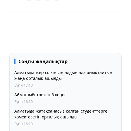
Соңғы жаңалықтар
Алматыда жер сілкінісін алдын ала анықтайтын
жаңа орталық ашылды
Бүгін 17:10
Аймағамбетовтен 6 кеңес
Бүгін 16:10
Алматыда жатақханасыз қалған студенттерге
көмектесетін орталық ашылды
Бүгін 16:10