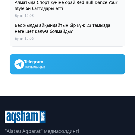
Алматыда Спорт күніне орай Red Bull Dance Your
Style би баттлдары өтті
Бүгін 15:08
Бес жылды айқындайтын бір күн: 23 тамызда
неге шет қалуға болмайды?
Бүгін 15:06
Telegram
Жазылыңыз
"Alatau Aqparat" медиахолдингі