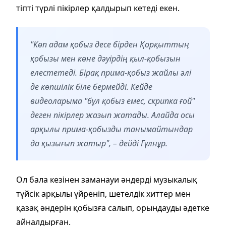
тіпті түрлі пікірлер қалдырып кетеді екен.
"Көп адам қобыз десе бірден Қорқыттың
қобызы мен көне дәуірдің қыл-қобызын
елестетеді. Бірақ прима-қобыз жайлы әлі
де көпшілік біле бермейді. Кейде
видеоларыма "бұл қобыз емес, скрипка ғой"
деген пікірлер жазып жатады. Алайда осы
арқылы прима-қобызды танымайтындар
да қызығып жатыр", – дейді Гүлнұр.
Ол бала кезінен заманауи әндерді музыкалық
түйсік арқылы үйреніп, шетелдік хиттер мен
қазақ әндерін қобызға салып, орындауды әдетке
айналдырған.