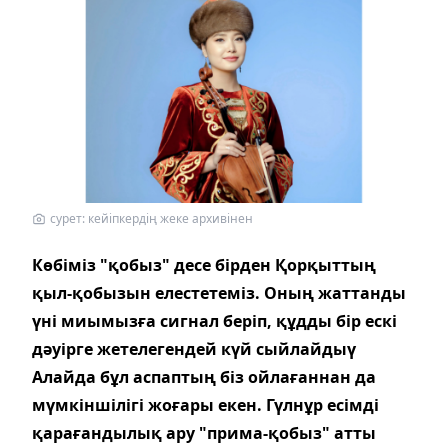
сурет: кейіпкердің жеке архивінен
Көбіміз "қобыз" десе бірден Қорқыттың
қыл-қобызын елестетеміз. Оның жаттанды
үні миымызға сигнал беріп, құдды бір ескі
дәуірге жетелегендей күй сыйлайдыү
Алайда бұл аспаптың біз ойлағаннан да
мүмкіншілігі жоғары екен. Гүлнұр есімді
қарағандылық ару "прима-қобыз" атты