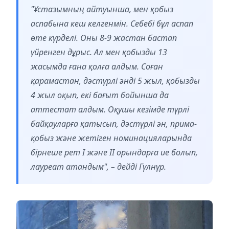
"Ұстазымның айтуынша, мен қобыз
аспабына кеш келгенмін. Себебі бұл аспап
өте күрделі. Оны 8-9 жастан бастап
үйренген дұрыс. Ал мен қобызды 13
жасымда ғана қолға алдым. Соған
қарамастан, дәстүрлі әнді 5 жыл, қобызды
4 жыл оқып, екі бағыт бойынша да
аттестат алдым. Оқушы кезімде түрлі
байқауларға қатысып, дәстүрлі ән, прима-
қобыз және жетіген номинацияларында
бірнеше рет I және II орындарға ие болып,
лауреат атандым", – дейді Гүлнұр.