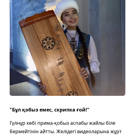
"Бұл қобыз емес, скрипка ғой!"
Гүлнұр көбі прима-қобыз аспабы жайлы біле
бермейтінін айтты. Желідегі видеоларына жұрт