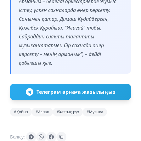
Арманым – беделді оркестрлерде жұмыс
істеу, үлкен сахналарда өнер көрсету.
Сонымен қатар, Димаш Құдайберген,
Қазыбек Құрайыш, "Илигай" тобы,
Садраддин сияқты талантты
музыканттармен бір сахнада өнер
көрсету – менің арманым", – дейді
қобызшы қыз.
Телеграм арнаға жазылыңыз
#Қобыз
#Аспап
#Ұлттық рух
#Музыка
Бөлісу: