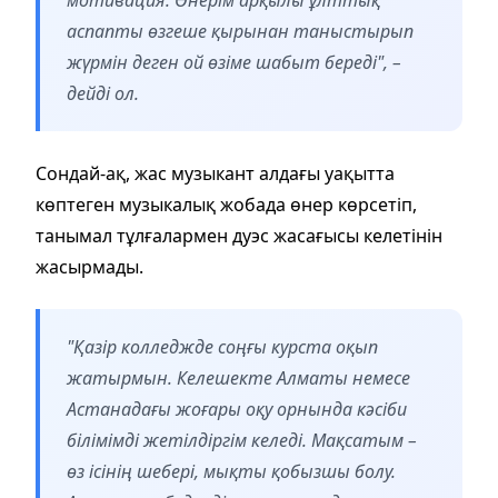
мотивация. Өнерім арқылы ұлттық
аспапты өзгеше қырынан таныстырып
жүрмін деген ой өзіме шабыт береді", –
дейді ол.
Сондай-ақ, жас музыкант алдағы уақытта
көптеген музыкалық жобада өнер көрсетіп,
танымал тұлғалармен дуэс жасағысы келетінін
жасырмады.
"Қазір колледжде соңғы курста оқып
жатырмын. Келешекте Алматы немесе
Астанадағы жоғары оқу орнында кәсіби
білімімді жетілдіргім келеді. Мақсатым –
өз ісінің шебері, мықты қобызшы болу.