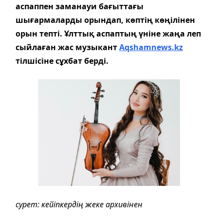
аспаппен заманауи бағыттағы
шығармаларды орындап, көптің көңілінен
орын тепті. Ұлттық аспаптың үніне жаңа леп
сыйлаған жас музыкант
Аqshamnews.kz
тілшісіне сұхбат берді.
сурет: кейіпкердің жеке архивінен