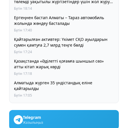
төлемді уақытылы жүргізетіндер үшін жол жүру
құны бұрынғы деңгейде сақталады
Бүгін 18:14
Ертеңнен бастап Алматы – Тараз автомобиль
жолында жөндеу басталады
Бүгін 17:40
Қайтарылған активтер: Үкімет СҚО ауылдарын
сумен қамтуға 2,7 млрд теңге бөлді
Бүгін 17:24
Қазақстанда «Әділетті қоғамға шыншыл сөз»
атты кітап жарық көрді
Бүгін 17:18
Алматыда жүрген 35 үндістандық еліне
қайтарылды
Бүгін 17:05
Telegram
Жазылыңыз