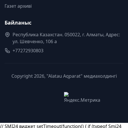
Газет архиві
Байланыс
Республика Казахстан. 050022, г. Алматы, Адрес:
ул. Шевченко, 106 а
+77272930803
Copyright 2026, "Alatau Aqparat" медиахолдингі
// SMI24 виджет setTimeout(function() { if (typeof Smi24