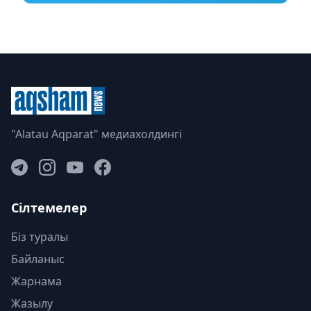
"Alatau Aqparat" медиахолдингі
Сілтемелер
Біз туралы
Байланыс
Жарнама
Жазылу