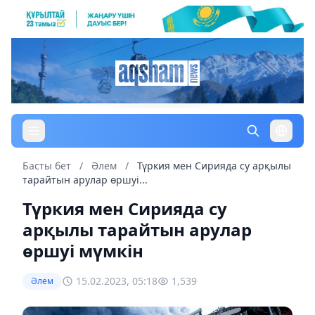
Басты бет
/
Әлем
/
Түркия мен Сирияда су арқылы
тарайтын арулар өршуі...
Түркия мен Сирияда су
арқылы тарайтын арулар
өршуі мүмкін
15.02.2023, 05:18
1,539
Әлем