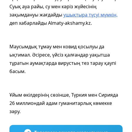
Суық ауа райы, су мен кәріз жүйесінің
зақымдануы жағдайды
ушықтыра түсуі мүмкін,
деп хабарлайды Almaty-akshamy.kz.
Маусымдық тұмау мен ковид қосылуы да
ықтимал. Әсіресе, үйсіз қалғандар уақытша
тұратын аумақтарда вирустың тез тарау қаупі
басым.
Ұйым өкілдерінің сөзінше, Түркия мен Сирияда
26 миллиондай адам гуманитарлық көмекке
зәру.