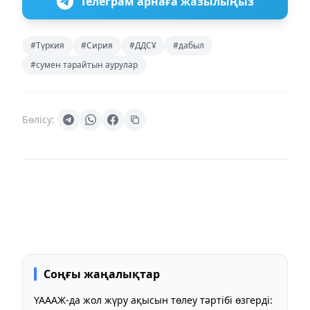
Телеграм арнаға жазылыңыз
#Түркия
#Сирия
#ДДСҰ
#дабыл
#сумен тарайтын аурулар
Бөлісу:
Соңғы жаңалықтар
ҮАААЖ-да жол жүру ақысын төлеу тәртібі өзгерді: