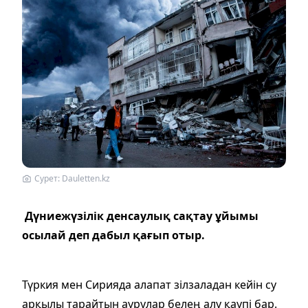
Сурет: Dauletten.kz
Дүниежүзілік денсаулық сақтау ұйымы
осылай деп дабыл қағып отыр.
Түркия мен Сирияда алапат зілзаладан кейін су
арқылы тарайтын аурулар белең алу қаупі бар.