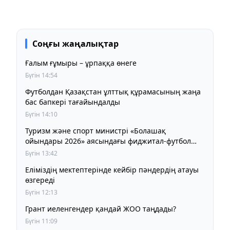
Соңғы жаңалықтар
Ғалым ғұмыры – ұрпаққа өнеге
Бүгін 14:54
Футболдан Қазақстан ұлттық құрамасының жаңа
бас бапкері тағайындалды
Бүгін 14:10
Туризм және спорт министрі «Болашақ
ойындары 2026» аясындағы фиджитал-футбол
жарысына қатысты
Бүгін 13:42
Еліміздің мектептерінде кейбір пәндердің атауы
өзгереді
Бүгін 12:13
Грант иеленгендер қандай ЖОО таңдады?
Бүгін 11:09