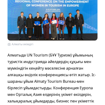
Алматы әкімдігі
Алматыда UN Tourism (БҰҰ Туризм) ұйымының
туристік индустрияда әйелдердің құқығы мен
мүмкіндігін кеңейту мәселесіне арналған
алғашқы өңірлік конференциясы өтіп жатыр. Іс-
шараны ұйым Almaty Tourism Bureau-мен
бірлесіп ұйымдастырды. Конференция Еуропа
мен Орталық Азия елдерінің үкімет өкілдерін,
халықаралық ұйымдарды, бизнес пен үкіметтік