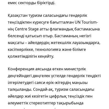
емес секторды біріктірді.
Қазақстан туризм саласындағы гендерлік
теңсіздікпен күресуге бағытталған UN Tourism-
нің Centre Stage атты флагмандық бастамасына
белсенді қатысып отыр. Бастаманың негізгі
мақсаты – әйелдердің жетекшілік лауазымдарға,
кәсіпкерлікке, технологияға және білімге
қолжетімділігін кеңейту.
Конференция аясында өткен министрлік
деңгейіндегі дөңгелек үстелде гендерлік теңдікті
ілгерілетудегі саяси ерік-жігердің маңызы
талқыланды. Сондай-ақ, туризм саласындағы
әйелдер жиі кезігетін цифрлық теңсіздік пен
әлеуметтік стереотиптер тақырыбында