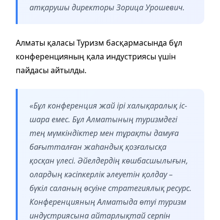
атқарушы директоры Зорица Урошевич.
Алматы қаласы Туризм басқармасында бұл
конференцияның қала индустриясы үшін
пайдасы айтылды.
«Бұл конференция жай ірі халықаралық іс-
шара емес. Бұл Алматының туризмдегі
тең мүмкіндіктер мен тұрақты дамуға
бағытталған жаһандық қозғалысқа
қосқан үлесі. Әйелдердің көшбасшылығын,
олардың кәсіпкерлік әлеуетін қолдау –
бүкіл саланың өсуіне стратегиялық ресурс.
Конференцияның Алматыда өтуі туризм
индустриясына айтарлықтай серпін