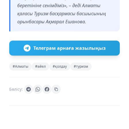
беретініне сенімдіміз», – деді Алматы
қаласы Туризм басқармасы басшысының
орынбасары Ақмарал Ешанова.
Телеграм арнаға жазылыңыз
#Алматы
#әйел
#қолдау
#туризм
Бөлісу: