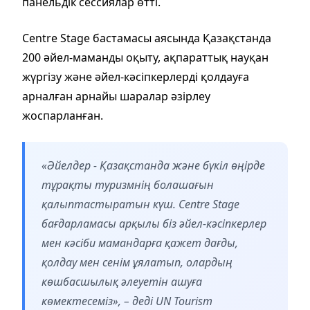
панельдік сессиялар өтті.
Centre Stage бастамасы аясында Қазақстанда
200 әйел-маманды оқыту, ақпараттық науқан
жүргізу және әйел-кәсіпкерлерді қолдауға
арналған арнайы шаралар әзірлеу
жоспарланған.
«Әйелдер - Қазақстанда және бүкіл өңірде
тұрақты туризмнің болашағын
қалыптастыратын күш. Centre Stage
бағдарламасы арқылы біз әйел-кәсіпкерлер
мен кәсіби мамандарға қажет дағды,
қолдау мен сенім ұялатып, олардың
көшбасшылық әлеуетін ашуға
көмектесеміз», – деді UN Tourism