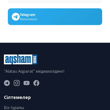
Telegram
Жазылыңыз
"Alatau Aqparat" медиахолдингі
Сілтемелер
Біз туралы