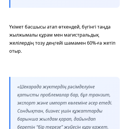
Үкімет басшысы атап өткендей, бүгінгі таңда
жылжымалы құрам мен магистральдық
желілердің тозу деңгейі шамамен 60%-ға жетіп
отыр.
«Шекарада жүктердің рәсімделуіне
қатысты проблемалар бар, бұл транзит,
экспорт және импорт көлеміне әсер етеді.
Сондықтан, бизнес үшін құжаттарды
барынша жылдам қарап, дайындап
беретін “бір терезе” жүйесін құру қажет.