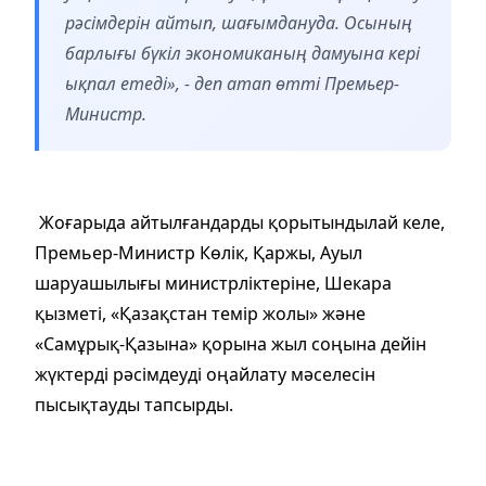
рәсімдерін айтып, шағымдануда. Осының
барлығы бүкіл экономиканың дамуына кері
ықпал етеді», - деп атап өтті Премьер-
Министр.
Жоғарыда айтылғандарды қорытындылай келе,
Премьер-Министр Көлік, Қаржы, Ауыл
шаруашылығы министрліктеріне, Шекара
қызметі, «Қазақстан темір жолы» және
«Самұрық-Қазына» қорына жыл соңына дейін
жүктерді рәсімдеуді оңайлату мәселесін
пысықтауды тапсырды.