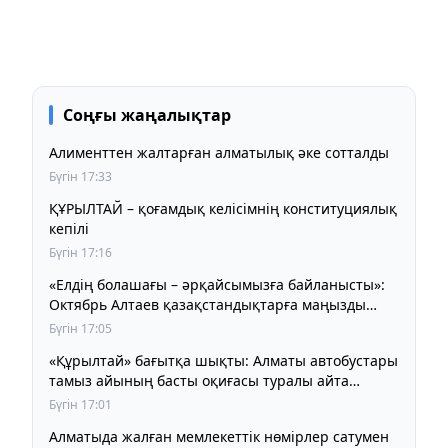
Соңғы жаңалықтар
Алименттен жалтарған алматылық әке сотталды
Бүгін 17:33
ҚҰРЫЛТАЙ – қоғамдық келісімнің конституциялық
кепілі
Бүгін 17:16
«Елдің болашағы – әрқайсымызға байланысты»:
Октябрь Алтаев қазақстандықтарға маңызды
үндеу жасады
Бүгін 17:05
«Құрылтай» бағытқа шықты: Алматы автобустары
тамыз айының басты оқиғасы туралы айта
бастады
Бүгін 17:01
Алматыда жалған мемлекеттік нөмірлер сатумен