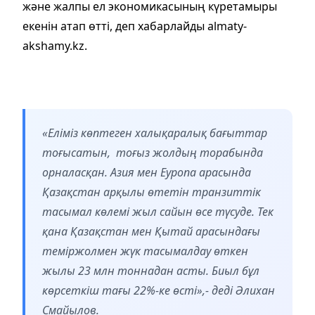
және жалпы ел экономикасының күретамыры
екенін атап өтті, деп хабарлайды аlmaty-
akshamy.kz.
«Еліміз көптеген халықаралық бағыттар
тоғысатын, тоғыз жолдың торабында
орналасқан. Азия мен Еуропа арасында
Қазақстан арқылы өтетін транзиттік
тасымал көлемі жыл сайын өсе түсуде. Тек
қана Қазақстан мен Қытай арасындағы
теміржолмен жүк тасымалдау өткен
жылы 23 млн тоннадан асты. Биыл бұл
көрсеткіш тағы 22%-ке өсті»,- деді Әлихан
Смайылов.