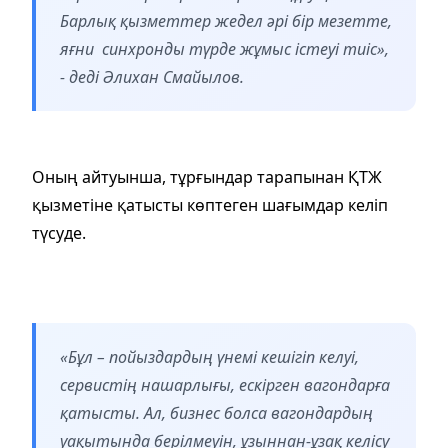
Барлық қызметтер жедел әрі бір мезетте,
яғни синхронды түрде жұмыс істеуі тиіс»,
- деді Әлихан Смайылов.
Оның айтуынша, тұрғындар тарапынан ҚТЖ
қызметіне қатысты көптеген шағымдар келіп
түсуде.
«Бұл – пойыздардың үнемі кешігіп келуі,
сервистің нашарлығы, ескірген вагондарға
қатысты. Ал, бизнес болса вагондардың
уақытында берілмеуін, ұзыннан-ұзақ келісу