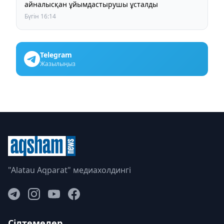
айналысқан ұйымдастырушы ұсталды
Бүгін 16:14
Telegram
Жазылыңыз
"Alatau Aqparat" медиахолдингі
Сілтемелер