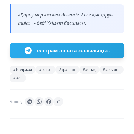
«Қарау мерзімі кем дегенде 2 есе қысқаруы
тиіс», - деді Үкімет басшысы.
Телеграм арнаға жазылыңыз
#Теміржол
#бағыт
#транзит
#астық
#әлеумет
#жол
Бөлісу: