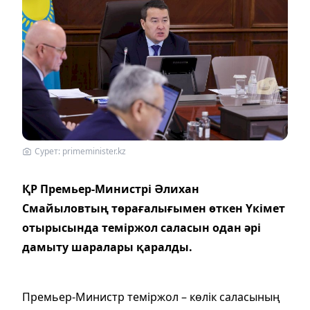
Сурет: primeminister.kz
ҚР Премьер-Министрі Әлихан
Смайыловтың төрағалығымен өткен Үкімет
отырысында теміржол саласын одан әрі
дамыту шаралары қаралды.
Премьер-Министр теміржол – көлік саласының