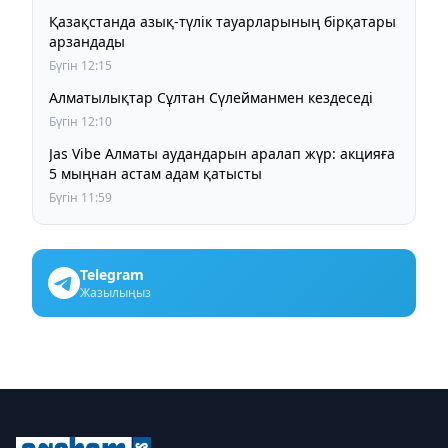
Қазақстанда азық-түлік тауарларының бірқатары
арзандады
Бүгін 12:15
Алматылықтар Сұлтан Сүлейманмен кездеседі
Бүгін 12:10
Jas Vibe Алматы аудандарын аралап жүр: акцияға
5 мыңнан астам адам қатысты
Бүгін 11:59
Telegram
Жазылыңыз