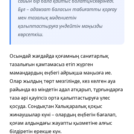
сайын бір бала қайтыс болатцнскөрінеді.
Бұл – адамзат баласын табиғатты қорғау
мен тазалық мәдениетін
қалыптастыруға үндейтін маңызды
көрсеткіш.
Осындай жағдайда қоғамның санитарлық
тазалығын қамтамасыз етіп жүрген
мамандардың еңбегі айрықша маңызға ие.
Олар жылдың төрт мезгілінде, кез келген ауа
райында өз міндетін адал атқарып, тұрғындарға
таза әрі қауіпсіз орта қалыптастыруға үлес
қосуда. Сондықтан Халықаралық қоқыс
жинаушылар күні – олардың еңбегін бағалап,
қоғам алдындағы жауапты қызметіне алғыс
білдіретін ерекше күн.