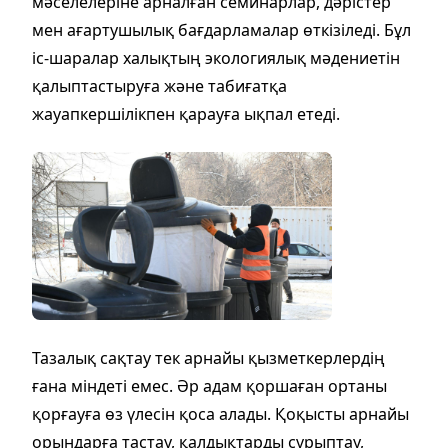
мәселелеріне арналған семинарлар, дәрістер
мен ағартушылық бағдарламалар өткізіледі. Бұл
іс-шаралар халықтың экологиялық мәдениетін
қалыптастыруға және табиғатқа
жауапкершілікпен қарауға ықпал етеді.
Тазалық сақтау тек арнайы қызметкерлердің
ғана міндеті емес. Әр адам қоршаған ортаны
қорғауға өз үлесін қоса алады. Қоқысты арнайы
орындарға тастау, қалдықтарды сұрыптау,