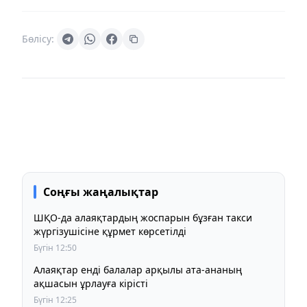
Бөлісу:
Соңғы жаңалықтар
ШҚО-да алаяқтардың жоспарын бұзған такси
жүргізушісіне құрмет көрсетілді
Бүгін 12:50
Алаяқтар енді балалар арқылы ата-ананың
ақшасын ұрлауға кірісті
Бүгін 12:25