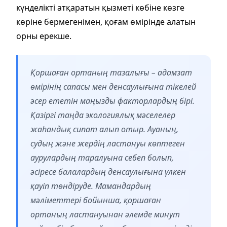
күнделікті атқаратын қызметі көбіне көзге
көріне бермегенімен, қоғам өмірінде алатын
орны ерекше.
Қоршаған ортаның тазалығы – адамзат
өмірінің сапасы мен денсаулығына тікелей
әсер ететін маңызды факторлардың бірі.
Қазіргі таңда экологиялық мәселелер
жаһандық сипат алып отыр. Ауаның,
судың және жердің ластануы көптеген
аурулардың таралуына себеп болып,
әсіресе балалардың денсаулығына үлкен
қауіп төндіруде. Мамандардың
мәліметтері бойынша, қоршаған
ортаның ластануынан әлемде минут