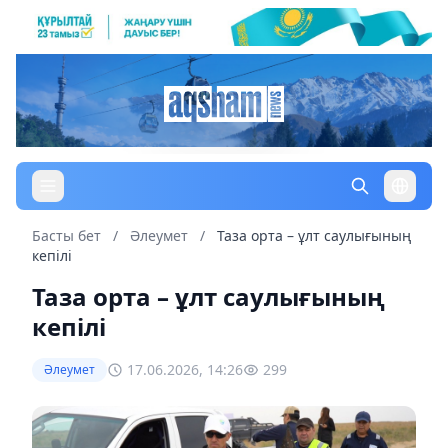
Басты бет
/
Әлеумет
/
Таза орта – ұлт саулығының
кепілі
Таза орта – ұлт саулығының
кепілі
17.06.2026, 14:26
299
Әлеумет