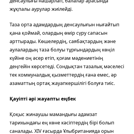
денсаулығы нашарлап, балалар арасында
жұқпалы аурулар жиілейді.
Таза орта адамдардың денсаулығын нығайтып
қана қоймай, олардың өмір сүру сапасын
арттырады. Көшелердің, саябақтардың және
аулалардың таза болуы тұрғындардың көңіл
күйіне оң әсер етіп, қоғам мәдениетінің
деңгейін көрсетеді. Сондықтан тазалық мәселесі
тек коммуналдық қызметтердің ғана емес, әр
азаматтың ортақ жауапкершілігі болуға тиіс.
Қауіпті әрі жауапты еңбек
Қоқыс жинаушы мамандығы адамзат
тарихындағы ең көне кәсіптердің бірі болып
саналады. XIV ғасырда Ұлыбританияда орын