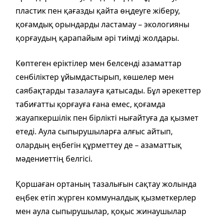
пластик пен қағазды қайта өңдеуге жіберу,
қоғамдық орындарды ластамау – экологияны
қорғаудың қарапайым әрі тиімді жолдары.
Көптеген еріктілер мен белсенді азаматтар
сенбіліктер ұйымдастырып, көшелер мен
саябақтарды тазалауға қатысады. Бұл әрекеттер
табиғатты қорғауға ғана емес, қоғамда
жауапкершілік пен бірлікті нығайтуға да қызмет
етеді. Аула сыпырушыларға алғыс айтып,
олардың еңбегін құрметтеу де – азаматтық
мәдениеттің белгісі.
Қоршаған ортаның тазалығын сақтау жолында
еңбек етіп жүрген коммуналдық қызметкерлер
мен аула сыпырушылар, қоқыс жинаушылар