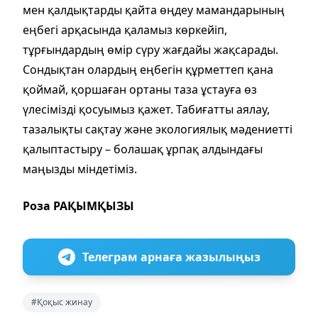
мен қалдықтарды қайта өңдеу мамандарының
еңбегі арқасында қаламыз көркейіп,
тұрғындардың өмір сүру жағдайы жақсарады.
Сондықтан олардың еңбегін құрметтеп қана
қоймай, қоршаған ортаны таза ұстауға өз
үлесімізді қосуымыз қажет. Табиғатты аялау,
тазалықты сақтау және экологиялық мәдениетті
қалыптастыру – болашақ ұрпақ алдындағы
маңызды міндетіміз.
Роза РАҚЫМҚЫЗЫ
Телеграм арнаға жазылыңыз
#Қоқыс жинау