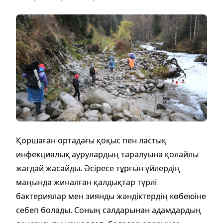
Қоршаған ортадағы қоқыс пен ластық
инфекциялық аурулардың таралуына қолайлы
жағдай жасайды. Әсіресе тұрғын үйлердің
маңында жиналған қалдықтар түрлі
бактериялар мен зиянды жәндіктердің көбеюіне
себеп болады. Соның салдарынан адамдардың