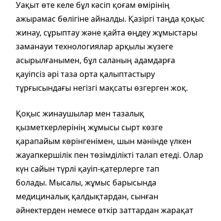
Уақыт өте келе бұл кәсіп қоғам өмірінің
ажырамас бөлігіне айналды. Қазіргі таңда қоқыс
жинау, сұрыптау және қайта өңдеу жұмыстары
заманауи технологиялар арқылы жүзеге
асырылғанымен, бұл саланың адамдарға
қауіпсіз әрі таза орта қалыптастыру
тұрғысындағы негізгі мақсаты өзгерген жоқ.
Қоқыс жинаушылар мен тазалық
қызметкерлерінің жұмысы сырт көзге
қарапайым көрінгенімен, шын мәнінде үлкен
жауапкершілік пен төзімділікті талап етеді. Олар
күн сайын түрлі қауіп-қатерлерге тап
болады. Мысалы, жұмыс барысында
медициналық қалдықтардан, сынған
әйнектерден немесе өткір заттардан жарақат