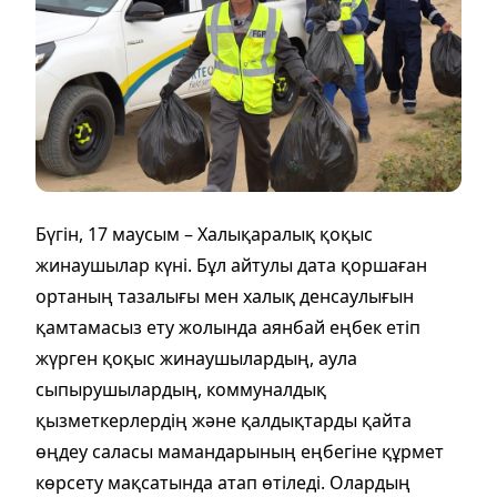
Бүгін, 17 маусым – Халықаралық қоқыс
жинаушылар күні. Бұл айтулы дата қоршаған
ортаның тазалығы мен халық денсаулығын
қамтамасыз ету жолында аянбай еңбек етіп
жүрген қоқыс жинаушылардың, аула
сыпырушылардың, коммуналдық
қызметкерлердің және қалдықтарды қайта
өңдеу саласы мамандарының еңбегіне құрмет
көрсету мақсатында атап өтіледі. Олардың