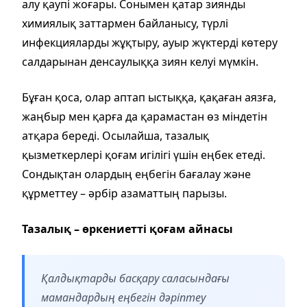
алу қаупі жоғары. Сонымен қатар зиянды
химиялық заттармен байланысу, түрлі
инфекцияларды жұқтыру, ауыр жүктерді көтеру
салдарынан денсаулыққа зиян келуі мүмкін.
Бұған қоса, олар аптап ыстыққа, қақаған аязға,
жаңбыр мен қарға да қарамастан өз міндетін
атқара береді. Осылайша, тазалық
қызметкерлері қоғам игілігі үшін еңбек етеді.
Сондықтан олардың еңбегін бағалау және
құрметтеу – әрбір азаматтың парызы.
Тазалық – өркениетті қоғам айнасы
Қалдықтарды басқару саласындағы
мамандардың еңбегін дәріптеу