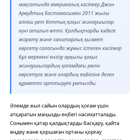
мақсатында америкалық кәсіпкер Джон
Арвудтың бастамасымен 2011 жылы
алғаш рет Ұлттық қоқыс жинаушылар
күні аталып өтті. Қалдықтарды кәдеге
жарату және санитарлық қызмет
көрсету саласында жұмыс істеген кәсіпкер
бұл мерекені енгізу арқылы қоқыс
жинаушылардың қоғамдағы рөлін
көрсетуге және олардың еңбегіне деген
құрметті арттыруға ұмтылды.
Әлемде жыл сайын олардың қоғам үшін
атқаратын маңызды еңбегі насихатталады.
Сонымен қатар қалдықтарды басқару, қайта
өңдеу және қоршаған ортаны қорғау