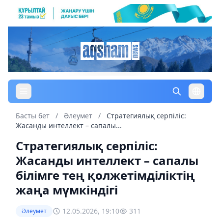
Басты бет
/
Әлеумет
/
Стратегиялық серпіліс:
Жасанды интеллект – сапалы...
Стратегиялық серпіліс:
Жасанды интеллект – сапалы
білімге тең қолжетімділіктің
жаңа мүмкіндігі
12.05.2026, 19:10
311
Әлеумет