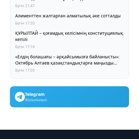
Бүгін 21:47
Алименттен жалтарған алматылық әке сотталды
Бүгін 17:33
ҚҰРЫЛТАЙ – қоғамдық келісімнің конституциялық
кепілі
Бүгін 17:16
«Елдің болашағы – әрқайсымызға байланысты»:
Октябрь Алтаев қазақстандықтарға маңызды
үндеу жасады
Бүгін 17:05
Telegram
Жазылыңыз