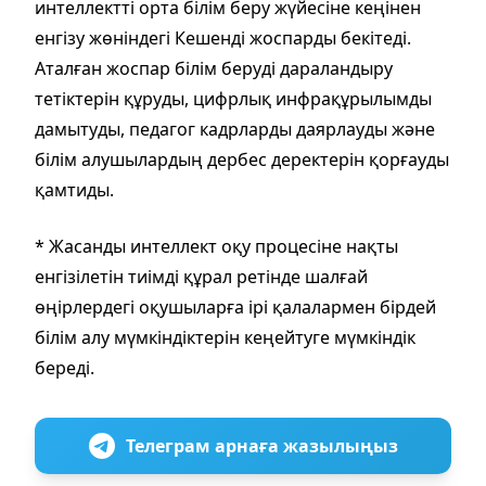
интеллектті орта білім беру жүйесіне кеңінен
енгізу жөніндегі Кешенді жоспарды бекітеді.
Аталған жоспар білім беруді дараландыру
тетіктерін құруды, цифрлық инфрақұрылымды
дамытуды, педагог кадрларды даярлауды және
білім алушылардың дербес деректерін қорғауды
қамтиды.
* Жасанды интеллект оқу процесіне нақты
енгізілетін тиімді құрал ретінде шалғай
өңірлердегі оқушыларға ірі қалалармен бірдей
білім алу мүмкіндіктерін кеңейтуге мүмкіндік
береді.
Телеграм арнаға жазылыңыз