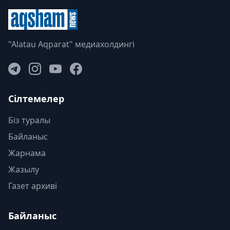
"Alatau Aqparat" медиахолдингі
Сілтемелер
Біз туралы
Байланыс
Жарнама
Жазылу
Газет архиві
Байланыс