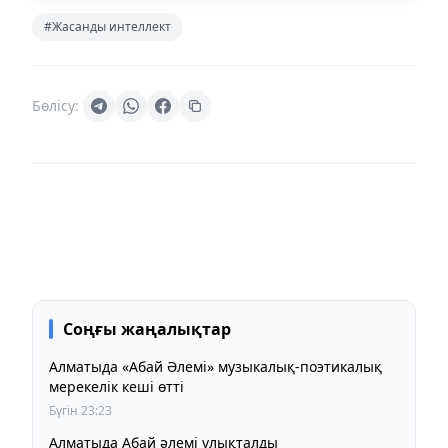
#Жасанды интеллект
Бөлісу:
Соңғы жаңалықтар
Алматыда «Абай Әлемі» музыкалық-поэтикалық
мерекелік кеші өтті
Бүгін 23:23
Алматыда Абай әлемі ұлықталды