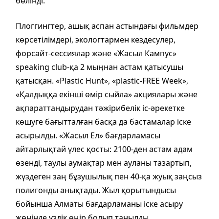
бөлінді.
Плоггингтер, ашық аспан астындағы фильмдер
көрсетілімдері, экологтармен кездесулер,
форсайт-сессиялар және «Жасыл Кампус»
speaking club-қа 2 мыңнан астам қатысушы
қатысқан. «Plastic Hunt», «plastic-FREE Week»,
«Қалдыққа екінші өмір сыйла» акциялары және
ақпараттандырудан тәжірибелік іс-әрекетке
көшуге бағытталған басқа да бастамалар іске
асырылды. «Жасыл Ел» бағдарламасы
айтарлықтай үлес қосты: 2100-ден астам адам
өзенді, таулы аумақтар мен ауланы тазартып,
жүздеген заң бұзушылық пен 40-қа жуық заңсыз
полигонды анықтады. Жыл қорытындысы
бойынша Алматы бағдарламаны іске асыру
жөнінде үздік өңір болып танылды.