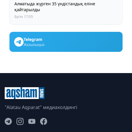
Алматыда жүрген 35 үндістандық еліне
қайтарылды
Бүгін 17:05
Telegram
Жазылыңыз
"Alatau Aqparat" медиахолдингі