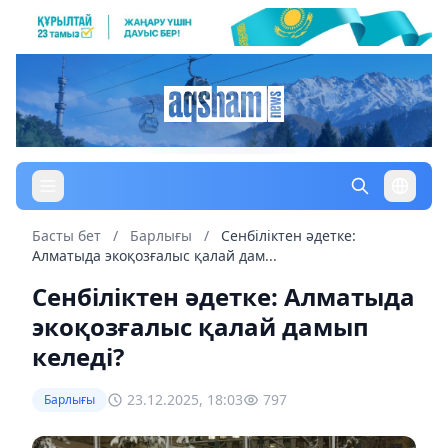
Басты бет
/
Барлығы
/
Сенбіліктен әдетке:
Алматыда экоқозғалыс қалай дам...
Сенбіліктен әдетке: Алматыда
экоқозғалыс қалай дамып
келеді?
23.12.2025, 18:03
797
Барлығы