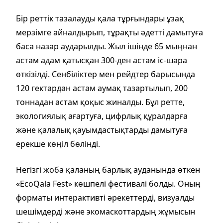
Бір реттік тазалауды қала тұрғындары ұзақ
мерзімге айналдырып, тұрақты әдетті дамытуға
баса назар аударылды. Жыл ішінде 65 мыңнан
астам адам қатысқан 300-ден астам іс-шара
өткізілді. Сенбіліктер мен рейдтер барысында
120 гектардан астам аумақ тазартылып, 200
тоннадан астам қоқыс жиналды. Бұл ретте,
экологиялық ағартуға, цифрлық құралдарға
және қалалық қауымдастықтарды дамытуға
ерекше көңіл бөлінді.
Негізгі жоба қаланың барлық ауданында өткен
«EcoQala Fest» көшпелі фестивалі болды. Оның
форматы интерактивті әрекеттерді, визуалды
шешімдерді және экомаскоттардың жұмысын