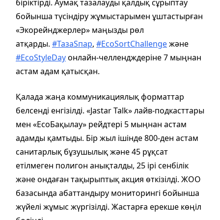
біріктірді. Аумақ тазалауды қалдық сұрыптау
бойынша түсіндіру жұмыстарымен ұштастырған
«Экорейнджерлер» маңызды рөл
атқарды.
#ТазаЅпар
,
#EcoSortChallenge
және
#EcoStyleDay
онлайн-челлендждеріне 7 мыңнан
астам адам қатысқан.
Қалада жаңа коммуникациялық форматтар
белсенді енгізілді. «Jastar Talk» лайв-подкасттары
мен «ЕсоБақылау» рейдтері 5 мыңнан астам
адамды қамтыды. Бір жыл ішінде 800-ден астам
санитарлық бұзушылық және 45 рұқсат
етілмеген полигон анықталды, 25 ірі сенбілік
және ондаған тақырыптық акция өткізілді. ЖОО
базасында абаттандыру мониторингі бойынша
жүйелі жұмыс жүргізілді. Жастарға ерекше көңіл