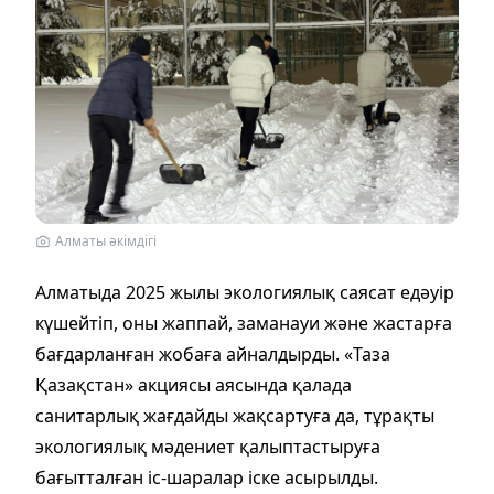
Алматы әкімдігі
Алматыда 2025 жылы экологиялық саясат едәуір
күшейтіп, оны жаппай, заманауи және жастарға
бағдарланған жобаға айналдырды. «Таза
Қазақстан» акциясы аясында қалада
санитарлық жағдайды жақсартуға да, тұрақты
экологиялық мәдениет қалыптастыруға
бағытталған іс-шаралар іске асырылды.