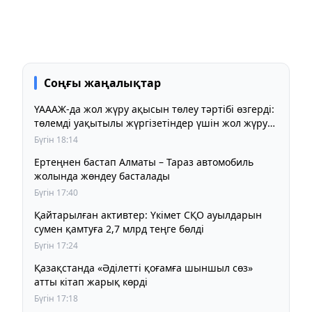
Соңғы жаңалықтар
ҮАААЖ-да жол жүру ақысын төлеу тәртібі өзгерді:
төлемді уақытылы жүргізетіндер үшін жол жүру
құны бұрынғы деңгейде сақталады
Бүгін 18:14
Ертеңнен бастап Алматы – Тараз автомобиль
жолында жөндеу басталады
Бүгін 17:40
Қайтарылған активтер: Үкімет СҚО ауылдарын
сумен қамтуға 2,7 млрд теңге бөлді
Бүгін 17:24
Қазақстанда «Әділетті қоғамға шыншыл сөз»
атты кітап жарық көрді
Бүгін 17:18