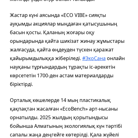
Жастар күні аясында «ECO VIBE» сияқты
ауқымды акциялар мыңдаған қатысушының
басын қосты. Қаланың жоғары оқу
орындарында қайта шикізат жинау жұмыстары
жалғасуда, қайта өңдеуден түскен қаражат
қайырымдылыққа жіберіледі.
#ЭкоСана
онлайн
науқаны тұрғындардың тұрақты іс-әрекетін
көрсететін 1700-ден астам материалдарды
біріктірді.
Орталық көшелерде 14 мың пластикалық
қақпақтан жасалған «EcoBench» арт-нысаны
орнатылды. 2025 жылдың қорытындысы
бойынша Алматының экологиялық күн тәртібі
сапалы жаңа деңгейге көтерілді. Қала жүйелі