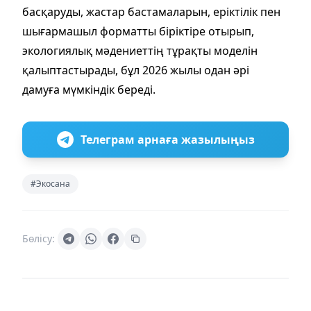
басқаруды, жастар бастамаларын, еріктілік пен
шығармашыл форматты біріктіре отырып,
экологиялық мәдениеттің тұрақты моделін
қалыптастырады, бұл 2026 жылы одан әрі
дамуға мүмкіндік береді.
Телеграм арнаға жазылыңыз
#Экосана
Бөлісу: