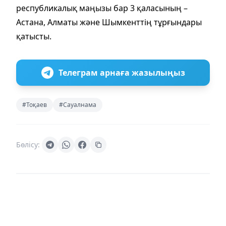
республикалық маңызы бар 3 қаласының –
Астана, Алматы және Шымкенттің тұрғындары
қатысты.
Телеграм арнаға жазылыңыз
#Тоқаев
#Сауалнама
Бөлісу: