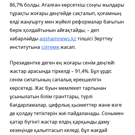
86,7% болды. Аталған көрсеткіш соңғы жылдары
тұрақты жоғары деңгейде сақталып, қоғамның
елді жаңғырту мен жүйелі реформалар бағытын
берік қолдайтынын айғақтайды, – деп
хабарлайды
aqshamnews.kz
тілшісі Зерттеу
институтына
сілтеме
жасап.
Президентке деген ең жоғары сенім деңгейі
жастар арасында тіркелді – 91,4%. Бұл үрдіс
сенім сипатының сапалық ерекшелігін
көрсетеді. Жас буын мемлекет тарпынан
ұсынылатын білім гранттары, түрлі
бағдарламалар, цифрлық қызметтер және өзге
де қолдау тетіктерін жиі пайдаланады. Сонымен
қатар бүгінгі жастар елдің қарқынды даму
кезеңінде қалыптасып келеді, бұл жағдай