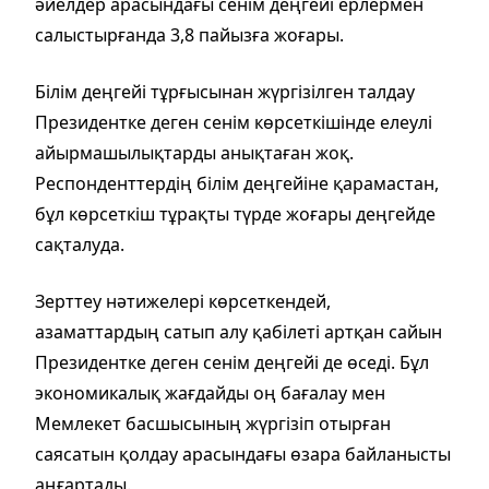
әйелдер арасындағы сенім деңгейі ерлермен
салыстырғанда 3,8 пайызға жоғары.
Білім деңгейі тұрғысынан жүргізілген талдау
Президентке деген сенім көрсеткішінде елеулі
айырмашылықтарды анықтаған жоқ.
Респонденттердің білім деңгейіне қарамастан,
бұл көрсеткіш тұрақты түрде жоғары деңгейде
сақталуда.
Зерттеу нәтижелері көрсеткендей,
азаматтардың сатып алу қабілеті артқан сайын
Президентке деген сенім деңгейі де өседі. Бұл
экономикалық жағдайды оң бағалау мен
Мемлекет басшысының жүргізіп отырған
саясатын қолдау арасындағы өзара байланысты
аңғартады.