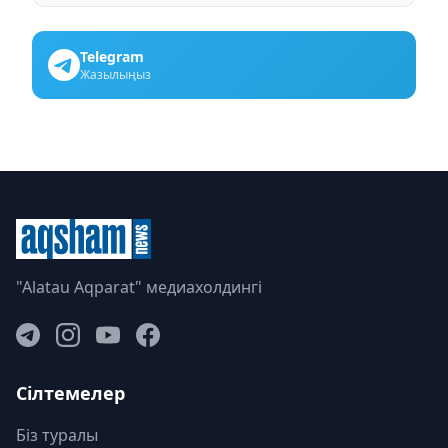
Telegram
Жазылыңыз
"Alatau Aqparat" медиахолдингі
Сілтемелер
Біз туралы