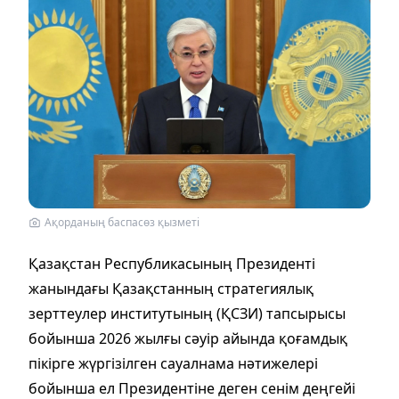
Ақорданың баспасөз қызметі
Қазақстан Республикасының Президенті
жанындағы Қазақстанның стратегиялық
зерттеулер институтының (ҚСЗИ) тапсырысы
бойынша 2026 жылғы сәуір айында қоғамдық
пікірге жүргізілген сауалнама нәтижелері
бойынша ел Президентіне деген сенім деңгейі