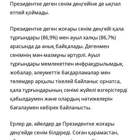
Президентке деген сенім деңгейіне де ықпал
етпей қоймады.
Президентке деген жоғары сенім деңгейі қала
тұрғындары (86,9%) мен ауыл халқы (86,7%)
арасында да анық байқалады. Дегенмен
сенімнің мән-мазмұны әртүрлі. Ауыл
тұрғындары мемлекетпен инфрақұрылымдық
жобалар, әлеуметтік бағдарламалар мен
төлемдер арқылы тікелей байланыс орнатса,
қала тұрғындарының сенімі жүйелі өзгерістерді
қабылдаумен және олардың нәтижелерін
бағалаумен көбірек байланысты.
Ерлер де, әйелдер де Президентке жоғары
деңгейде сенім білдіреді. Соған қарамастан,