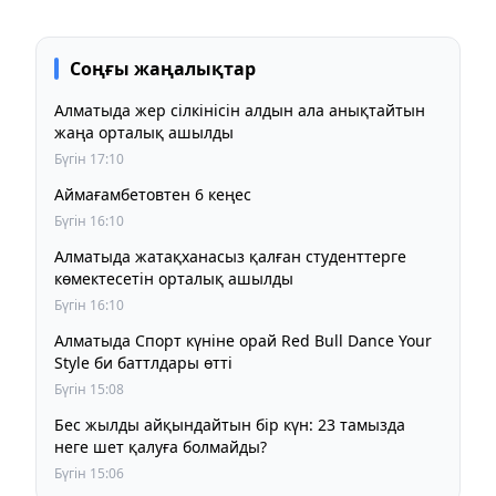
Соңғы жаңалықтар
Алматыда жер сілкінісін алдын ала анықтайтын
жаңа орталық ашылды
Бүгін 17:10
Аймағамбетовтен 6 кеңес
Бүгін 16:10
Алматыда жатақханасыз қалған студенттерге
көмектесетін орталық ашылды
Бүгін 16:10
Алматыда Спорт күніне орай Red Bull Dance Your
Style би баттлдары өтті
Бүгін 15:08
Бес жылды айқындайтын бір күн: 23 тамызда
неге шет қалуға болмайды?
Бүгін 15:06