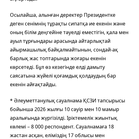
Осылайша, алынған деректер Президентке
деген сенімнің тұрақты сипатқа ие екенін және
оның білім деңгейіне тәуелді еместігін, қала мен
ауыл тұрғындары арасында айтарлықтай
айырмашылық байқалмайтынын, сондай-ақ
барлық жас топтарында жоғары екенін
көрсетеді. Бұл өз кезегінде елді дамыту
саясатына жүйелі қоғамдық қолдаудың бар
екенін айғақтайды.
* Әлеуметтанулық сауалнама ҚСЗИ тапсырысы
бойынша 2026 жылғы 10 сәуір мен 10 мамыр
аралығында жүргізілді. Іріктемелік жиынтық
көлемі – 8 000 респондент. Сауалнамаға 18
жастан асқан, еліміздің 17 облысы мен