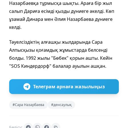
Назарбаевқа тұрмысқа шықты. Араға бір жыл
салып Дариға есімді қызды дүниеге әкелді. Көп
ұзамай Динара мен Әлия Назарбаева дүниеге
келді.
Тәуелсіздіктің алғашқы жылдарында Сара
Алпысқызы қоғамдық жұмыстарда белсенді
болды. 1992 жылы "Бөбек" қорын ашты. Кейін
"SOS Киндердорф" балалар ауылын ашқан.
Телеграм арнаға жазылыңыз
#Сара Назарбаева
#денсаулық
Бөлісу: