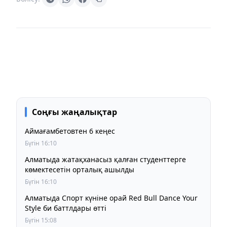
Соңғы жаңалықтар
Аймағамбетовтен 6 кеңес
Бүгін 16:10
Алматыда жатақханасыз қалған студенттерге
көмектесетін орталық ашылды
Бүгін 16:10
Алматыда Спорт күніне орай Red Bull Dance Your
Style би баттлдары өтті
Бүгін 15:08