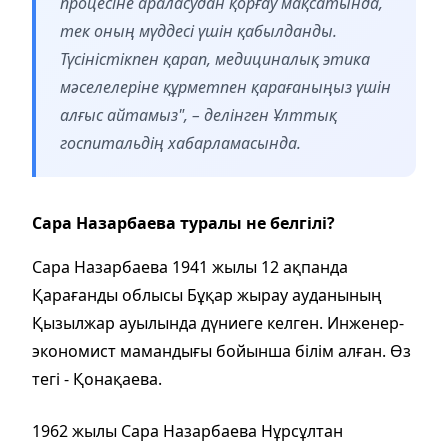
процесіне араласудан қорғау мақсатында,
тек оның мүддесі үшін қабылданды.
Түсіністікпен қарап, медициналық этика
мәселелеріне құрметпен қарағаныңыз үшін
алғыс айтамыз", – делінген Ұлттық
госпитальдің хабарламасында.
Сара Назарбаева туралы не белгілі?
Сара Назарбаева 1941 жылы 12 ақпанда
Қарағанды облысы Бұқар жырау ауданының
Қызылжар ауылында дүниеге келген. Инженер-
экономист мамандығы бойынша білім алған. Өз
тегі - Қонақаева.
1962 жылы Сара Назарбаева Нұрсұлтан