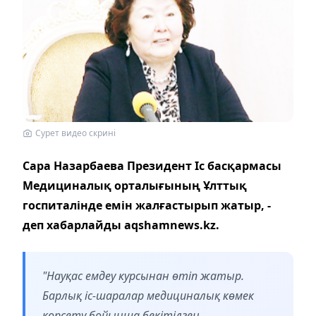
Сурет видео скрині
Сара Назарбаева Президент Іс басқармасы
Медициналық орталығының Ұлттық
госпиталінде емін жалғастырып жатыр, -
деп хабарлайды aqshamnews.kz.
"Науқас емдеу курсынан өтіп жатыр.
Барлық іс-шаралар медициналық көмек
көрсету бойынша бекітілген