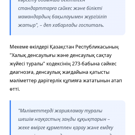
стандарттарға сәйкес және білікті
мамандардың бақылауымен жүргізіліп
жатыр", – деп хабарлады госпиталь.
Мекеме өкілдері Қазақстан Республикасының
"Халық денсаулығы және денсаулық сақтау
жүйесі туралы" кодексінің 273-бабына сәйкес
диагнозға, денсаулық жағдайына қатысты
мәліметтер дәрігерлік құпияға жататынын атап
өтті.
"Мәліметтерді жарияламау туралы
шешім науқастың заңды құқықтарын –
жеке өмірге құрметпен қарау және емдеу