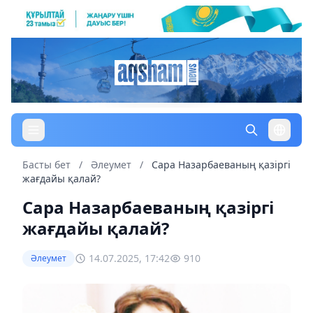
Басты бет
/
Әлеумет
/
Сара Назарбаеваның қазіргі
жағдайы қалай?
Сара Назарбаеваның қазіргі
жағдайы қалай?
14.07.2025, 17:42
910
Әлеумет