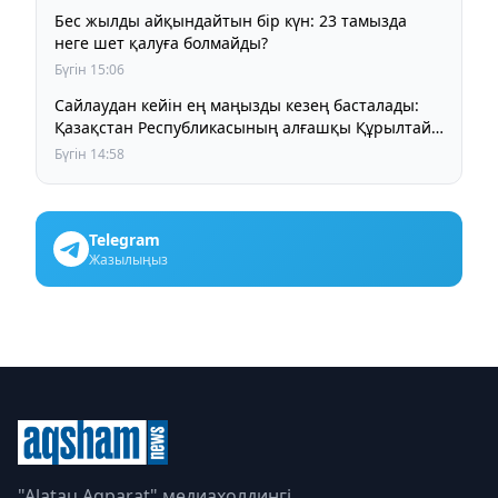
Бес жылды айқындайтын бір күн: 23 тамызда
неге шет қалуға болмайды?
Бүгін 15:06
Сайлаудан кейін ең маңызды кезең басталады:
Қазақстан Республикасының алғашқы Құрылтайы
қалай жұмыс істейді?
Бүгін 14:58
Telegram
Жазылыңыз
"Alatau Aqparat" медиахолдингі