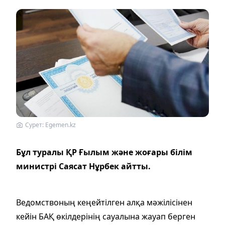
Сурет: Egemen.kz
Бұл туралы ҚР Ғылым және жоғары білім
министрі Саясат Нұрбек айтты.
Ведомствоның кеңейтілген алқа мәжілісінен
кейін БАҚ өкілдерінің сауалына жауап берген