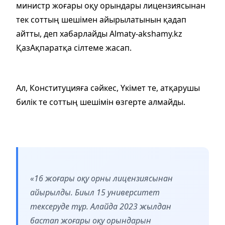
министр жоғары оқу орындары лицензиясынан
тек соттың шешімен айырылатынын қадап
айтты, деп хабарлайды Almaty-akshamy.kz
ҚазАқпаратқа сілтеме жасап.
Ал, Конституцияға сәйкес, Үкімет те, атқарушы
билік те соттың шешімін өзгерте алмайды.
«16 жоғары оқу орны лицензиясынан
айырылды. Биыл 15 университет
тексеруде тұр. Алайда 2023 жылдан
бастап жоғары оқу орындарын