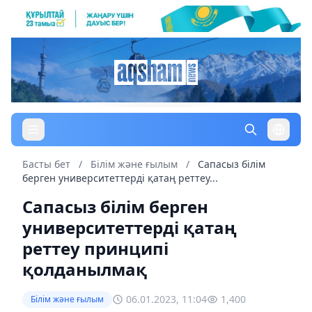
Басты бет
/
Білім және ғылым
/
Сапасыз білім
берген университеттерді қатаң реттеу...
Сапасыз білім берген
университеттерді қатаң
реттеу принципі
қолданылмақ
06.01.2023, 11:04
1,400
Білім және ғылым