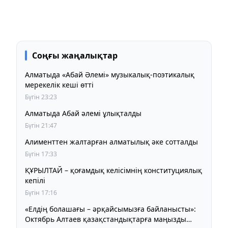
Соңғы жаңалықтар
Алматыда «Абай Әлемі» музыкалық-поэтикалық
мерекелік кеші өтті
Бүгін 23:23
Алматыда Абай әлемі ұлықталды
Бүгін 21:47
Алименттен жалтарған алматылық әке сотталды
Бүгін 17:33
ҚҰРЫЛТАЙ – қоғамдық келісімнің конституциялық
кепілі
Бүгін 17:16
«Елдің болашағы – әрқайсымызға байланысты»:
Октябрь Алтаев қазақстандықтарға маңызды