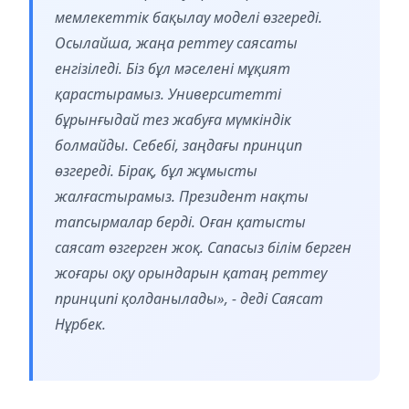
мемлекеттік бақылау моделі өзгереді.
Осылайша, жаңа реттеу саясаты
енгізіледі. Біз бұл мәселені мұқият
қарастырамыз. Университетті
бұрынғыдай тез жабуға мүмкіндік
болмайды. Себебі, заңдағы принцип
өзгереді. Бірақ, бұл жұмысты
жалғастырамыз. Президент нақты
тапсырмалар берді. Оған қатысты
саясат өзгерген жоқ. Сапасыз білім берген
жоғары оқу орындарын қатаң реттеу
принципі қолданылады», - деді Саясат
Нұрбек.