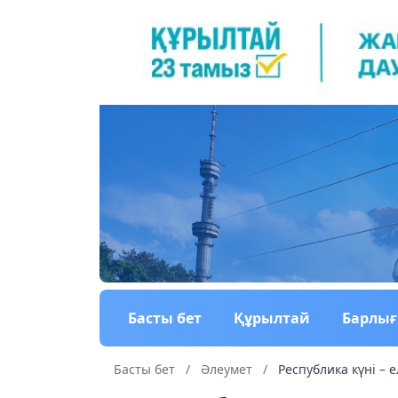
Басты бет
Құрылтай
Барлы
Басты бет
/
Әлеумет
/
Республика күні – ел