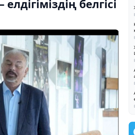
 елдігіміздің белгісі
Ал