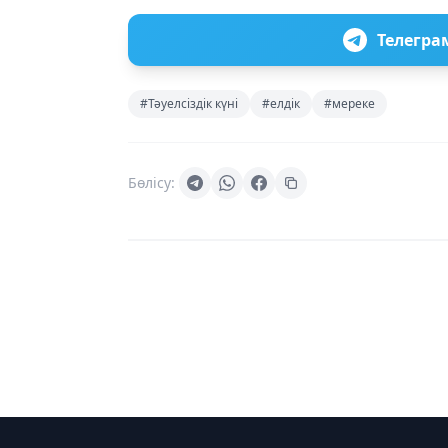
Телегра
#Тәуелсіздік күні
#елдік
#мереке
Бөлісу: