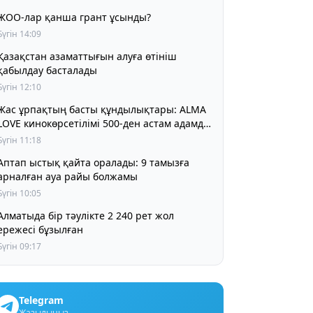
ЖОО-лар қанша грант ұсынды?
Бүгін 14:09
Қазақстан азаматтығын алуға өтініш
қабылдау басталады
Бүгін 12:10
Жас ұрпақтың басты құндылықтары: ALMA
LOVE кинокөрсетілімі 500-ден астам адамды
біріктірді
Бүгін 11:18
Аптап ыстық қайта оралады: 9 тамызға
арналған ауа райы болжамы
Бүгін 10:05
матыда бір тәулікте 2 240 рет жол
ережесі бұзылған
Бүгін 09:17
Telegram
Жазылыңыз