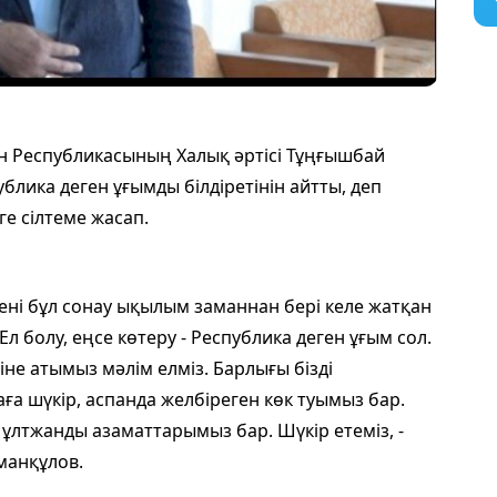
стан Республикасының Халық әртісі Тұңғышбай
блика деген ұғымды білдіретінін айтты, деп
ге сілтеме жасап.
йткені бұл сонау ықылым заманнан бері келе жатқан
 болу, еңсе көтеру - Республика деген ұғым сол.
зіне атымыз мәлім елміз. Барлығы бізді
ға шүкір, аспанда желбіреген көк туымыз бар.
, ұлтжанды азаматтарымыз бар. Шүкір етеміз, -
аманқұлов.