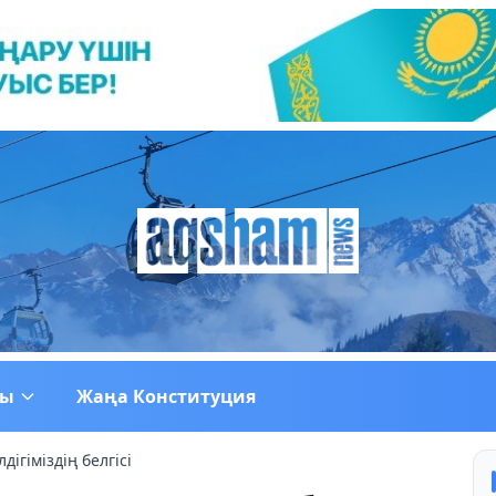
ғы
Жаңа Конституция
дігіміздің белгісі