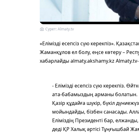
Сурет: Almaty.tv
«Елімізді есепсіз сүю керекпіз». Қазақ
Жаманқұлов ел болу, еңсе көтеру – Респу
хабарлайды almaty.akshamy.kz Almaty.tv-
- Елімізді есепсіз сүю керекпіз. Ө
ата-бабамыздың арманы болатын. Ел
Қазір құдайға шүкір, бүкіл дүниежү
мойындайды, бізбен санасады. Алла
Еліміздің Президенті бар, елжанды
деді ҚР Халық әртісі Тұңғышбай Ж