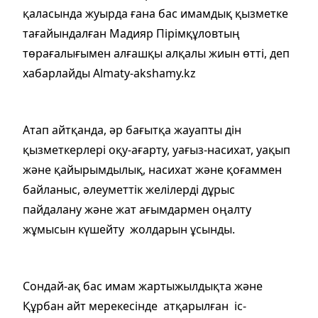
қаласында жуырда ғана бас имамдық қызметке
тағайындалған Мадияр Пірімқұловтың
төрағалығымен алғашқы алқалы жиын өтті, деп
хабарлайды Almaty-akshamy.kz
Атап айтқанда, әр бағытқа жауапты дін
қызметкерлері оқу-ағарту, уағыз-насихат, уақып
және қайырымдылық, насихат және қоғаммен
байланыс, әлеуметтік желілерді дұрыс
пайдалану және жат ағымдармен оңалту
жұмысын күшейту жолдарын ұсынды.
Сондай-ақ бас имам жартыжылдықта және
Құрбан айт мерекесінде атқарылған іс-