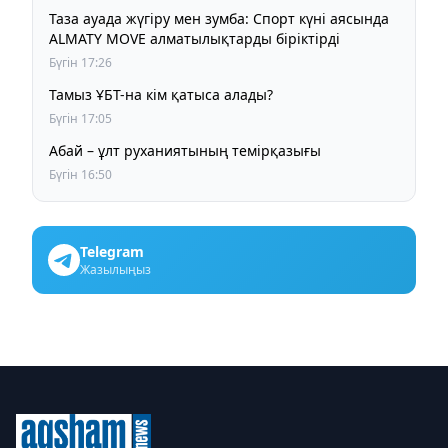
Таза ауада жүгіру мен зумба: Спорт күні аясында
ALMATY MOVE алматылықтарды біріктірді
Бүгін 17:26
Тамыз ҰБТ-на кім қатыса алады?
Бүгін 17:05
Абай – ұлт руханиятының темірқазығы
Бүгін 16:50
Telegram
Жазылыңыз