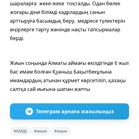
шараларға жеке-жеке тоқталды. Одан бөлек
жоғары діни білімді кадрлардың санын
арттыруға басымдық беру, медресе түлектерін
өңірлерге тарту жөнінде нақты тапсырмалар
берді.
Жиын соңында Алматы аймағы өкілдігінде 6 жыл
бас имам болған Қуаныш Бақытбекұлына
имамдардың атынан құрмет көрсетіліп, қазақы
салтқа сай иығына шапан жапты
Телеграм арнаға жазылыңыз
#ҚМДБ
#имам
#жиын