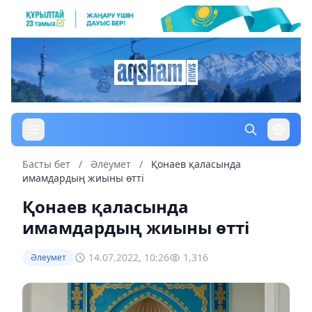
Басты бет
/
Әлеумет
/
Қонаев қаласында
имамдардың жиыны өтті
Қонаев қаласында
имамдардың жиыны өтті
14.07.2022, 10:26
1,316
Әлеумет