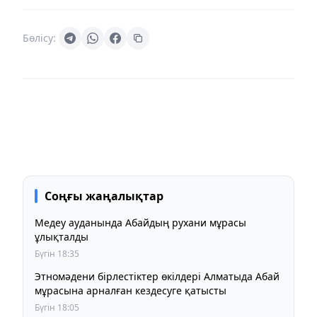
Бөлісу:
Соңғы жаңалықтар
Медеу ауданында Абайдың рухани мұрасы
ұлықталды
Бүгін 18:35
Этномәдени бірлестіктер өкілдері Алматыда Абай
мұрасына арналған кездесуге қатысты
Бүгін 18:05