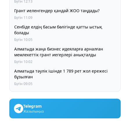
Бүгін 12:13
Грант иеленгендер қандай ЖОО таңдады?
Бүгін 11:09
Сенбіде елдің басым бөлігінде қатты ыстық
болады
Бүгін 10:05
Алматыда жаңа бизнес идеяларға арналған
мемлекеттік грант иегерлері анықталды
Бүгін 10:02
Алматыда тәулік ішінде 1 789 рет жол ережесі
бұзылған
Бүгін 09:05
Telegram
Жазылыңыз