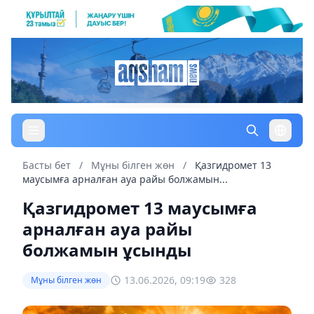
Басты бет
/
Мұны білген жөн
/
Қазгидромет 13
маусымға арналған ауа райы болжамын...
Қазгидромет 13 маусымға
арналған ауа райы
болжамын ұсынды
13.06.2026, 09:19
328
Мұны білген жөн