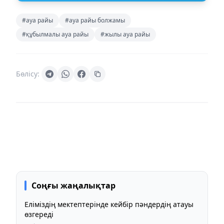
#ауа райы
#ауа райы болжамы
#құбылмалы ауа райы
#жылы ауа райы
Бөлісу:
Соңғы жаңалықтар
Еліміздің мектептерінде кейбір пәндердің атауы
өзгереді