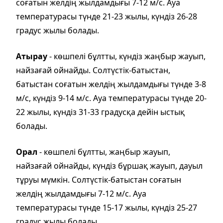
соғатын желдің жылдамдығы 7-12 м/с. Ауа
температурасы түнде 21-23 жылы, күндіз 26-28
градус жылы болады.
Атырау
- көшпелі бұлтты, күндіз жаңбыр жауып,
найзағай ойнайды. Солтүстік-батыстан,
батыстан соғатын желдің жылдамдығы түнде 3-8
м/с, күндіз 9-14 м/с. Ауа температурасы түнде 20-
22 жылы, күндіз 31-33 градусқа дейін ыстық
болады.
Орал
- көшпелі бұлтты, жаңбыр жауып,
найзағай ойнайды, күндіз бұршақ жауып, дауыл
тұруы мүмкін. Солтүстік-батыстан соғатын
желдің жылдамдығы 7-12 м/с. Ауа
температурасы түнде 15-17 жылы, күндіз 25-27
градус жылы болады.