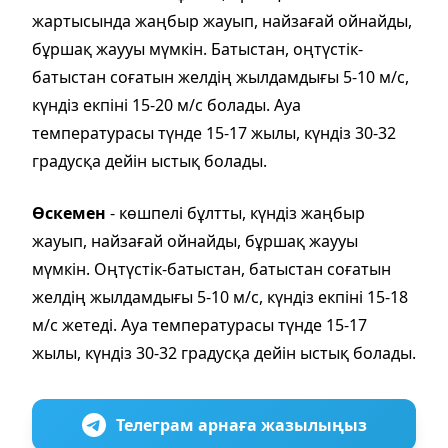
жартысында жаңбыр жауып, найзағай ойнайды,
бұршақ жаууы мүмкін. Батыстан, оңтүстік-
батыстан соғатын желдің жылдамдығы 5-10 м/с,
күндіз екпіні 15-20 м/с болады. Ауа
температурасы түнде 15-17 жылы, күндіз 30-32
градусқа дейін ыстық болады.
Өскемен
- көшпелі бұлтты, күндіз жаңбыр
жауып, найзағай ойнайды, бұршақ жаууы
мүмкін. Оңтүстік-батыстан, батыстан соғатын
желдің жылдамдығы 5-10 м/с, күндіз екпіні 15-18
м/с жетеді. Ауа температурасы түнде 15-17
жылы, күндіз 30-32 градусқа дейін ыстық болады.
Телеграм арнаға жазылыңыз