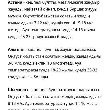
Астана
- көшпелі бұлтты, мезгіл-мезгіл жаңбыр
жауады, найзағай ойнап, күндіз бұршақ жаууы
мүмкін. Оңтүстік-батыстан соғатын желдің
жылдамдығы 7-12 м/с, күндіз екпіні 15-18 м/с
жетеді. Ауа температурасы түнде 14-16 жылы,
күндіз 25-27 градус жылы болады.
Алматы
- көшпелі бұлтты, жауын-шашынсыз.
Оңтүстік-батыстан соғатын желдің жылдамдығы
3-8 м/с, күндіз екпіні 13 м/с жетеді. Ауа
температурасы түнде 18-20 жылы, күндіз 30-32
градус жылы болады.
Шымкент
- көшпелі бұлтты, жауын-шашынсыз.
Оңтүстік-батыстан соғатын желдің жылдамдығы
8-13 м/с. Ауа температурасы түнде 14-16 жылы,