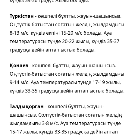
күндіз 34-36 градус жылы болады.
Түркістан
- көшпелі бұлтты, жауын-шашынсыз.
Оңтүстік-батыстан соғатын желдің жылдамдығы
8-13 м/с, күндіз екпіні 15-20 м/с болады. Ауа
температурасы түнде 20-22 жылы, күндіз 35-37
градусқа дейін аптап ыстық болады.
Қонаев
- көшпелі бұлтты, жауын-шашынсыз.
Оңтүстік-батыстан соғатын желдің жылдамдығы
9-14 м/с. Ауа температурасы түнде 17-19 жылы,
күндіз 33-35 градусқа дейін аптап ыстық болады.
Талдықорған
- көшпелі бұлтты, жауын-
шашынсыз. Солтүстік-батыстан соғатын желдің
жылдамдығы 3-8 м/с. Ауа температурасы түнде
15-17 жылы, күндіз 33-35 градусқа дейін аптап