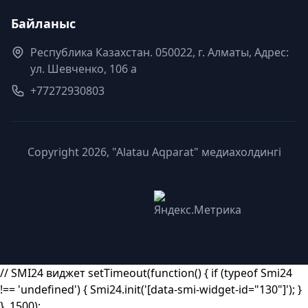
Байланыс
Республика Казахстан. 050022, г. Алматы, Адрес:
ул. Шевченко, 106 а
+77272930803
Copyright 2026, "Alatau Aqparat" медиахолдингі
// SMI24 виджет setTimeout(function() { if (typeof Smi24
!== 'undefined') { Smi24.init('[data-smi-widget-id="130"]'); }
}, 1500);