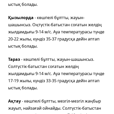
ыстық болады.
Қызылорда
- көшпелі бұлтты, жауын-
шашынсыз. Оңтүстік-батыстан соғатын желдің
жылдамдығы 9-14 м/с. Ауа температурасы түнде
20-22 жылы, күндіз 35-37 градусқа дейін аптап
ыстық болады.
Тараз
- көшпелі бұлтты, жауын-шашынсыз.
Солтүстік-батыстан соғатын желдің
жылдамдығы 9-14 м/с. Ауа температурасы түнде
17-19 жылы, күндіз 33-35 градусқа дейін аптап
ыстық болады.
Ақтау
- көшпелі бұлтты, мезгіл-мезгіл жаңбыр
жауып, найзағай ойнайды. Солтүстік-батыстан