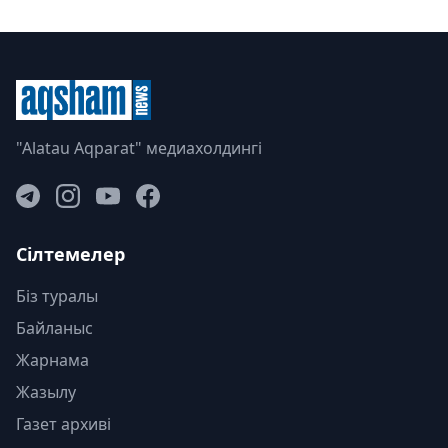
"Alatau Aqparat" медиахолдингі
Сілтемелер
Біз туралы
Байланыс
Жарнама
Жазылу
Газет архиві