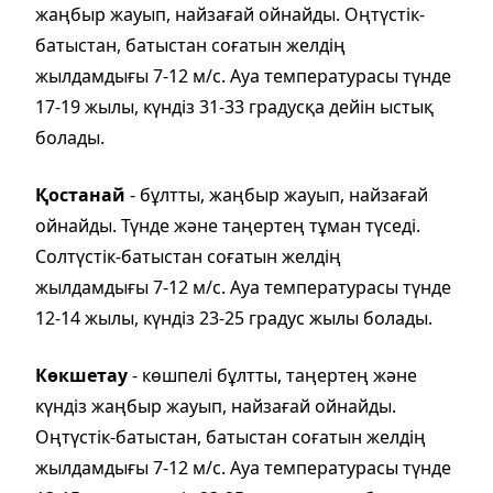
жаңбыр жауып, найзағай ойнайды. Оңтүстік-
батыстан, батыстан соғатын желдің
жылдамдығы 7-12 м/с. Ауа температурасы түнде
17-19 жылы, күндіз 31-33 градусқа дейін ыстық
болады.
Қостанай
- бұлтты, жаңбыр жауып, найзағай
ойнайды. Түнде және таңертең тұман түседі.
Солтүстік-батыстан соғатын желдің
жылдамдығы 7-12 м/с. Ауа температурасы түнде
12-14 жылы, күндіз 23-25 градус жылы болады.
Көкшетау
- көшпелі бұлтты, таңертең және
күндіз жаңбыр жауып, найзағай ойнайды.
Оңтүстік-батыстан, батыстан соғатын желдің
жылдамдығы 7-12 м/с. Ауа температурасы түнде