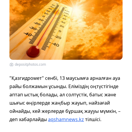
depositphotos.com
"Қазгидромет" сенбі, 13 маусымға арналған ауа
райы болжамын ұсынды. Еліміздің оңтүстігінде
аптап ыстық болады, ал солтүстік, батыс және
шығыс өңірлерде жаңбыр жауып, найзағай
ойнайды, кей жерлерде бұршақ жаууы мүмкін, –
деп хабарлайды
aqshamnews.kz
тілшісі.