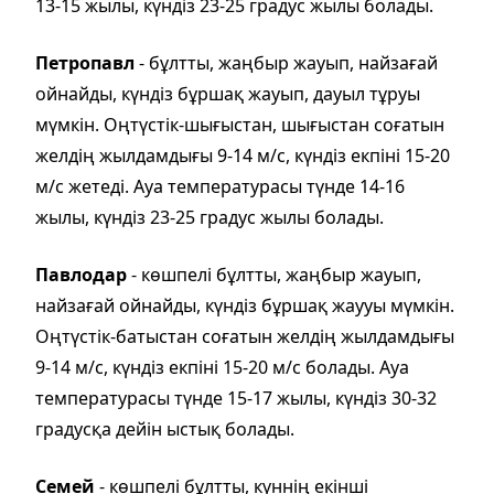
13-15 жылы, күндіз 23-25 градус жылы болады.
Петропавл
- бұлтты, жаңбыр жауып, найзағай
ойнайды, күндіз бұршақ жауып, дауыл тұруы
мүмкін. Оңтүстік-шығыстан, шығыстан соғатын
желдің жылдамдығы 9-14 м/с, күндіз екпіні 15-20
м/с жетеді. Ауа температурасы түнде 14-16
жылы, күндіз 23-25 градус жылы болады.
Павлодар
- көшпелі бұлтты, жаңбыр жауып,
найзағай ойнайды, күндіз бұршақ жаууы мүмкін.
Оңтүстік-батыстан соғатын желдің жылдамдығы
9-14 м/с, күндіз екпіні 15-20 м/с болады. Ауа
температурасы түнде 15-17 жылы, күндіз 30-32
градусқа дейін ыстық болады.
Семей
- көшпелі бұлтты, күннің екінші