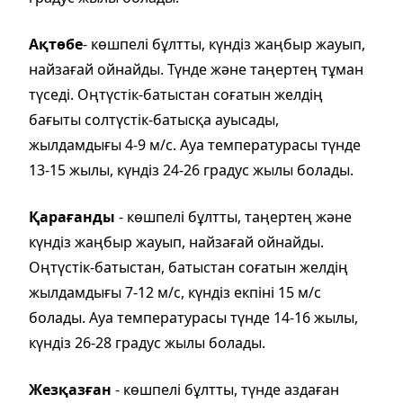
Ақтөбе
- көшпелі бұлтты, күндіз жаңбыр жауып,
найзағай ойнайды. Түнде және таңертең тұман
түседі. Оңтүстік-батыстан соғатын желдің
бағыты солтүстік-батысқа ауысады,
жылдамдығы 4-9 м/с. Ауа температурасы түнде
13-15 жылы, күндіз 24-26 градус жылы болады.
Қарағанды
- көшпелі бұлтты, таңертең және
күндіз жаңбыр жауып, найзағай ойнайды.
Оңтүстік-батыстан, батыстан соғатын желдің
жылдамдығы 7-12 м/с, күндіз екпіні 15 м/с
болады. Ауа температурасы түнде 14-16 жылы,
күндіз 26-28 градус жылы болады.
Жезқазған
- көшпелі бұлтты, түнде аздаған