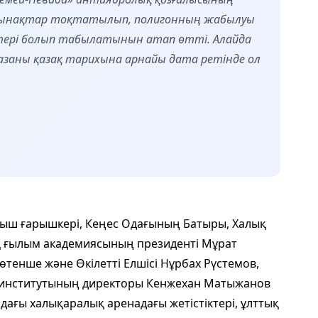
қ сынақтар тоқтатылып, полигонның жабылуы
тері болып табылатынын атап өтті. Алайда
азаны қазақ тарихына арнайы дата ретінде ол
ыш ғарышкері, Кеңес Одағының Батыры, Халық
қ ғылым академиясының президенті Мұрат
тенше және Өкілетті Елшісі Нұрбах Рүстемов,
 институтының директоры Кенжехан Матыжанов
дағы халықаралық аренадағы жетістіктері, ұлттық