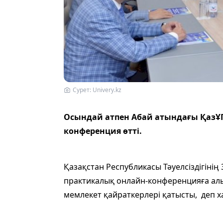
Сурет: Univery.kz
Осындай атпен Абай атындағы ҚазҰ
конференция өтті.
Қазақстан Республикасы Тәуелсіздігіні
практикалық онлайн-конференцияға алы
мемлекет қайраткерлері қатысты, деп х