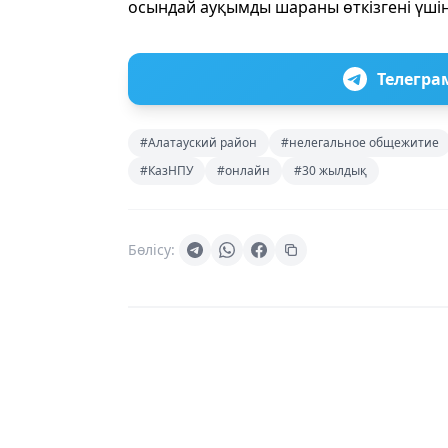
осындай ауқымды шараны өткізгені үшін
Телегра
#Алатауский район
#нелегальное общежитие
#КазНПУ
#онлайн
#30 жылдық
Бөлісу: