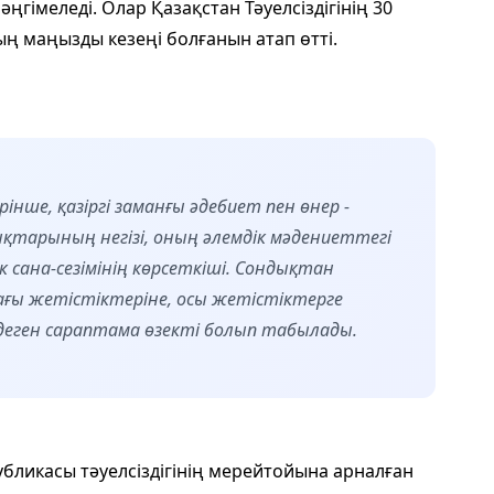
ңгімеледі. Олар Қазақстан Тәуелсіздігінің 30
ң маңызды кезеңі болғанын атап өтті.
нше, қазіргі заманғы әдебиет пен өнер -
ықтарының негізі, оның әлемдік мәдениеттегі
 сана-сезімінің көрсеткіші. Сондықтан
ағы жетістіктеріне, осы жетістіктерге
е деген сараптама өзекті болып табылады.
бликасы тәуелсіздігінің мерейтойына арналған