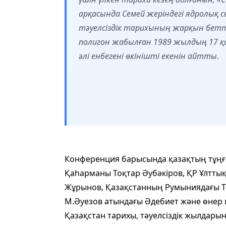
арқасында Семей жеріндегі ядролы
тәуелсіздік тарихының жарқын бет
полигон жабылған 1989 жылдың 17 қ
әлі енбегені өкінішті екенін айтты.
Конференция барысында қазақтың тұңғ
Қаһарманы Тоқтар Әубәкіров, ҚР Ұлтты
Жұрынов, Қазақстанның Румыниядағы Тө
М.Әуезов атындағы Әдебиет және өнер
Қазақстан тарихы, тәуелсіздік жылдарын