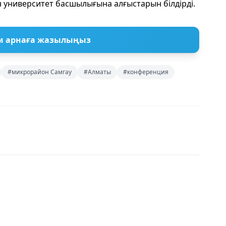
 университет басшылығына алғыстарын білдірді.
м арнаға жазылыңыз
#микрорайон Самгау
#Алматы
#конференция