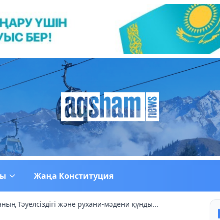
ғы
Жаңа Конституция
ның Тәуелсіздігі және рухани-мәдени құнды...