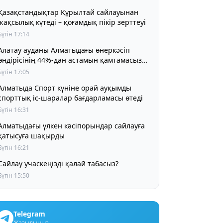
Қазақстандықтар Құрылтай сайлауынан
жақсылық күтеді – қоғамдық пікір зерттеуі
Бүгін 17:14
Алатау ауданы Алматыдағы өнеркәсіп
өндірісінің 44%-дан астамын қамтамасыз
етіп отыр
Бүгін 17:05
Алматыда Спорт күніне орай ауқымды
спорттық іс-шаралар бағдарламасы өтеді
Бүгін 16:31
Алматыдағы үлкен кәсіпорындар сайлауға
қатысуға шақырды
Бүгін 16:21
Сайлау учаскеңізді қалай табасыз?
Бүгін 15:50
Telegram
Жазылыңыз