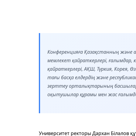
Конференцияға Қазақстанның және ал
мемлекет қайраткерлері, ғалымдар, 
қайраткерлері, АҚШ, Түркия, Корея, 
тағы басқа елдердің және республик
зерттеу орталықтарының басшылары
оқытушылар құрамы мен жас ғалым
Университет ректоры Дархан Біләлов құ