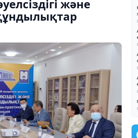
уелсіздігі және
құндылықтар
0