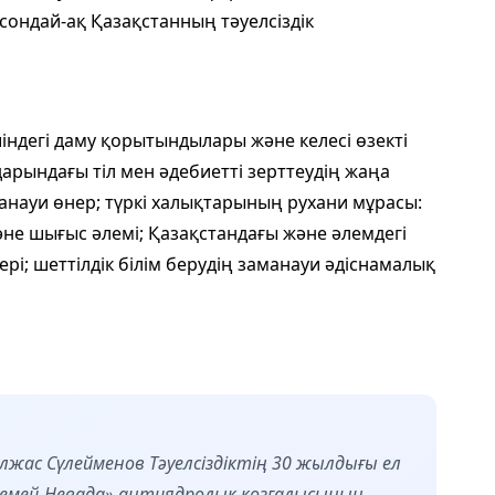
 сондай-ақ Қазақстанның тәуелсіздік
індегі даму қорытындылары және келесі өзекті
арындағы тіл мен әдебиетті зерттеудің жаңа
манауи өнер; түркі халықтарының рухани мұрасы:
және шығыс әлемі; Қазақстандағы және әлемдегі
рі; шеттілдік білім берудің заманауи әдіснамалық
Олжас Сүлейменов Тәуелсіздіктің 30 жылдығы ел
«Семей-Невада» антиядролық қозғалысының