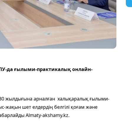
ПУ-да ғылыми-практикалық онлайн-
ң 30 жылдығына арналған халықаралық ғылыми-
с-жақын шет елдердің белгілі қоғам және
абарлайды Almaty-akshamy.kz.