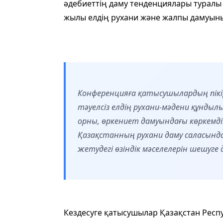
әдебиеттің даму тенденциялары туралы ә
жылы елдің рухани және жалпы дамуыны
Конференцияға қатысушылардың пікірі
тәуелсіз елдің рухани-мәдени құндыл
орны, өркениет дамуындағы көркемдік
Қазақстанның рухани даму саласынд
жетудегі өзіндік мәселелерін шешуг
Кездесуге қатысушылар Қазақстан Респу