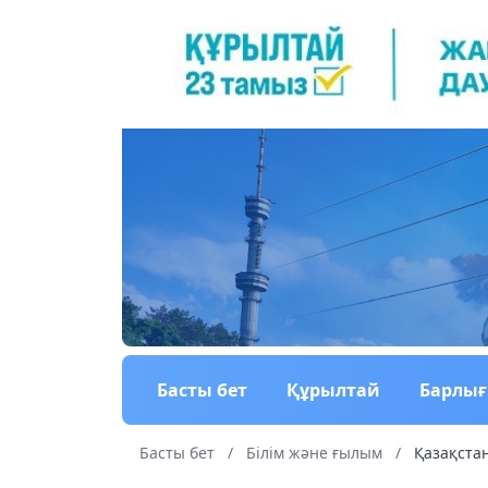
Басты бет
Құрылтай
Барлы
Басты бет
/
Білім және ғылым
/
Қазақстан