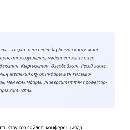
ыс-жақын шет елдердің белгілі қоғам және
көрнекті жазушылар, мәдениет және өнер
Өзбекстан, Қырғызстан, Әзербайжан, Ресей және
аның жетекші оқу орындары мен ғылыми-
 мен ғалымдары, университеттің профессор-
дары қатысты.
ттықтау сөз сөйлеп, конференцияда