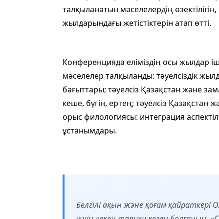
талқыланатын мәселелердің өзектілігін,
жылдарындағы жетістіктерін атап өтті.
Конференцияда еліміздің осы жылдар іш
мәселелер талқыланды: тәуелсіздік жылд
бағыттары; тәуелсіз Қазақстан және за
кеше, бүгін, ертең; тәуелсіз Қазақстан 
орыс филологиясы: интеграция аспектіле
ұстанымдары.
Белгілі ақын және қоғам қайраткері 
үшін үлкен тарихи кезең болғанын, 