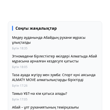
Соңғы жаңалықтар
Медеу ауданында Абайдың рухани мұрасы
ұлықталды
Бүгін 18:35
Этномәдени бірлестіктер өкілдері Алматыда Абай
мұрасына арналған кездесуге қатысты
Бүгін 18:05
Таза ауада жүгіру мен зумба: Спорт күні аясында
ALMATY MOVE алматылықтарды біріктірді
Бүгін 17:26
Тамыз ҰБТ-на кім қатыса алады?
Бүгін 17:05
Абай – ұлт руханиятының темірқазығы