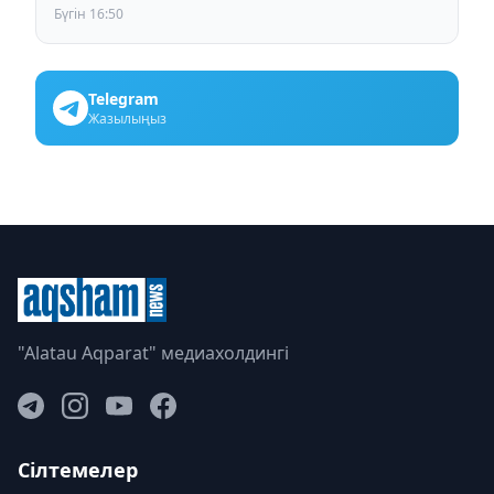
Бүгін 16:50
Telegram
Жазылыңыз
"Alatau Aqparat" медиахолдингі
Сілтемелер