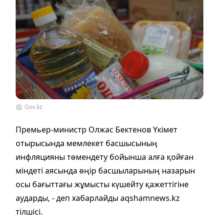
Gov.kz
Премьер-министр Олжас Бектенов Үкімет
отырысында мемлекет басшысының
инфляцияны төмендету бойынша алға қойған
міндеті аясында өңір басшыларының назарын
осы бағыттағы жұмысты күшейту қажеттігіне
аударды, - деп хабарлайды aqshamnews.kz
тілшісі.