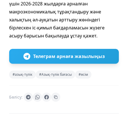
үшін 2026-2028 жылдарға арналған
макроэкономикалық тұрақтандыру және
халықтың әл-ауқатын арттыру жөніндегі
бірлескен іс-қимыл бағдарламасын жүзеге
асыру барысын бақылауда ұстау қажет.
Телеграм арнаға жазылыңыз
#азық-түлік
#Азық-түлік бағасы
#өсім
Бөлісу: