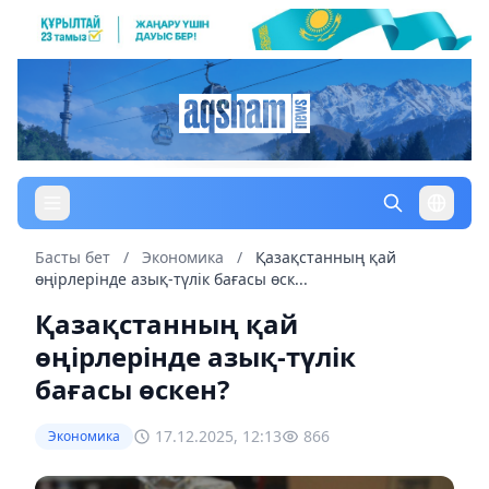
Басты бет
/
Экономика
/
Қазақстанның қай
өңірлерінде азық-түлік бағасы өск...
Қазақстанның қай
өңірлерінде азық-түлік
бағасы өскен?
17.12.2025, 12:13
866
Экономика