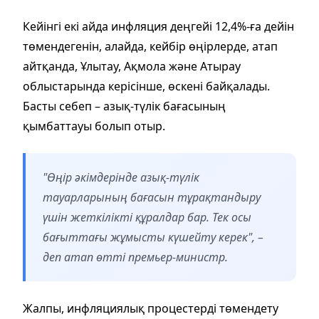
Кейінгі екі айда инфляция деңгейі 12,4%-ға дейін
төмендегенін, алайда, кейбір өңірлерде, атап
айтқанда, Ұлытау, Ақмола және Атырау
облыстарында керісінше, өскені байқалады.
Басты себеп – азық-түлік бағасының
қымбаттауы болып отыр.
"Өңір әкімдерінде азық-түлік
тауарларының бағасын тұрақтандыру
үшін жеткілікті құралдар бар. Тек осы
бағыттағы жұмысты күшейту керек", –
деп атап өтті премьер-министр.
Жалпы, инфляциялық процестерді төмендету