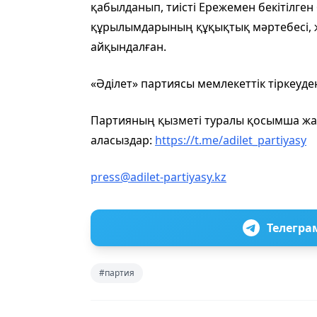
қабылданып, тиісті Ережемен бекітілген
құрылымдарының құқықтық мәртебесі, жұ
айқындалған.
«Әділет» партиясы мемлекеттік тіркеуде
Партияның қызметі туралы қосымша жа
аласыздар:
https://t.me/adilet_partiyasy
press@adilet-partiyasy.kz
Телегра
#партия