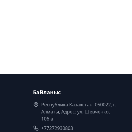
Байланыс
Республика Казахстан. 050022, г.
Алматы, Адрес: ул. Шевченко,
106 а
+77272930803