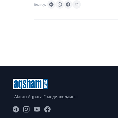
Бөлісу:
"Alatau Aqparat" медиахолдингі