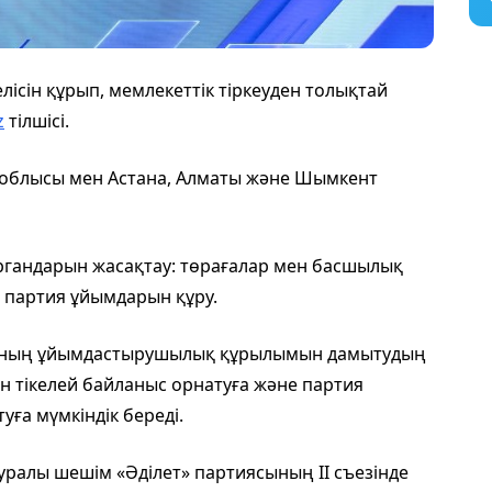
лісін құрып, мемлекеттік тіркеуден толықтай
z
тілшісі.
 облысы мен Астана, Алматы және Шымкент
органдарын жасақтау: төрағалар мен басшылық
 партия ұйымдарын құру.
тияның ұйымдастырушылық құрылымын дамытудың
н тікелей байланыс орнатуға және партия
уға мүмкіндік береді.
туралы шешім «Әділет» партиясының ІІ съезінде