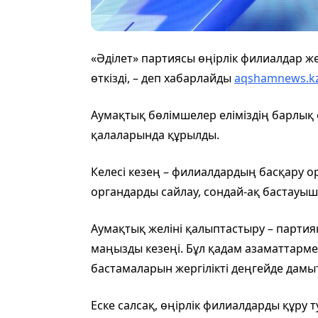
«Әділет» партиясы өңірлік филиалдар же
өткізді, – деп хабарлайды
aqshamnews.k
Аумақтық бөлімшелер еліміздің барлық
қалаларында құрылды.
Келесі кезең – филиалдардың басқару 
органдарды сайлау, сондай-ақ бастауыш
Аумақтық желіні қалыптастыру – пар
маңызды кезеңі. Бұл қадам азаматтарме
бастамаларын жергілікті деңгейде дамыт
Еске салсақ, өңірлік филиалдарды құру 