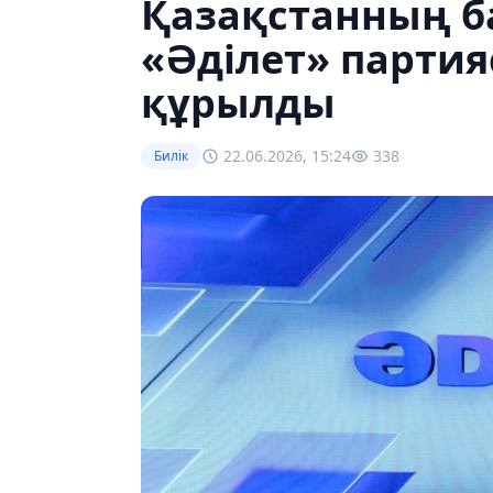
Қазақстанның б
«Әділет» парти
құрылды
22.06.2026, 15:24
338
Билік