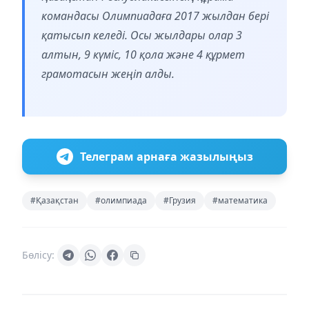
командасы Олимпиадаға 2017 жылдан бері
қатысып келеді. Осы жылдары олар 3
алтын, 9 күміс, 10 қола және 4 құрмет
грамотасын жеңіп алды.
Телеграм арнаға жазылыңыз
#Қазақстан
#олимпиада
#Грузия
#математика
Бөлісу: