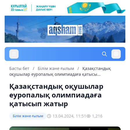
Басты бет
/
Білім және ғылым
/
Қазақстандық
оқушылар еуропалық олимпиадаға қатысы...
Қазақстандық оқушылар
еуропалық олимпиадаға
қатысып жатыр
13.04.2024, 11:51
1,216
Білім және ғылым