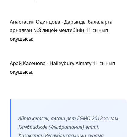
Анастасия Одинцова - Дарынды балаларға
арналған №8 лицей-мектебінің 11 сынып
оқушысы;
Арай Касенова - Haileybury Almaty 11 сынып
оқушысы.
Айта кетсек, алғаш рет ЕGМО 2012 жылы
Кембриджде (Ұлыбритания) өтті.
Қазақстан Республикасының құрама