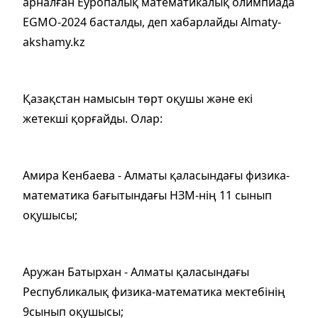
арналған Еуропалық математикалық олимпиада
ЕGМО-2024 басталды, деп хабарлайды Almaty-
akshamy.kz
Қазақстан намысын төрт оқушы және екі
жетекші қорғайды. Олар:
Амира Кенбаева - Алматы қаласындағы физика-
математика бағытындағы НЗМ-нің 11 сынып
оқушысы;
Аружан Батырхан - Алматы қаласындағы
Республикалық физика-математика мектебінің
9сынып оқушысы;