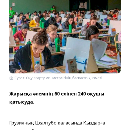
Сурет: Оқу-ағарту министрлігінің баспасөз қызметі
Жарысқа әлемнің 60 елінен 240 оқушы
қатысуда.
Грузияның Цхалтубо қаласында Қыздарға