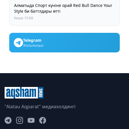
Алматыда Спорт күніне орай Red Bull Dance Your
Style би баттлдары өтті
Кеше 15:08
Telegram
Жазылыңыз
"Alatau Aqparat" медиахолдингі