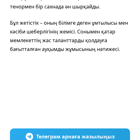
тенормен бір сахнада ән шырқайды.
Бұл жетістік – оның білімге деген ұмтылысы мен
кәсіби шеберлігінің жемісі. Сонымен қатар
мемлекеттің жас таланттарды қолдауға
бағытталған ауқымды жұмысының нәтижесі.
Телеграм арнаға жазылыңыз