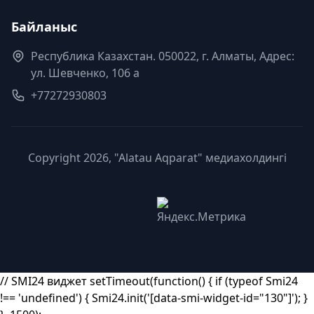
Байланыс
Республика Казахстан. 050022, г. Алматы, Адрес:
ул. Шевченко, 106 а
+77272930803
Copyright 2026, "Alatau Aqparat" медиахолдингі
// SMI24 виджет setTimeout(function() { if (typeof Smi24
!== 'undefined') { Smi24.init('[data-smi-widget-id="130"]'); }