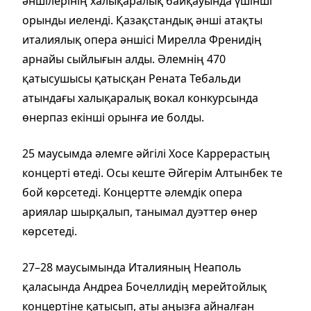
әншілерінің халықаралық байқауында үшінші
орынды иеленді. Қазақстандық әнші атақты
италиялық опера әншісі Мирелла Френидің
арнайы сыйлығын алды. Әлемнің 470
қатысушысы қатысқан Рената Тебальди
атындағы халықаралық вокал конкурсында
өнерпаз екінші орынға ие болды.
25 маусымда әлемге әйгілі Хосе Каррерастың
концерті өтеді. Осы кеште Әйгерім Алтынбек те
бой көрсетеді. Концертте әлемдік опера
ариялар шырқалып, танымал дуэттер өнер
көрсетеді.
27–28 маусымында Италияның Неаполь
қаласында Андреа Бочеллидің мерейтойлық
концертіне қатысып, аты аңызға айналған