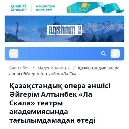
Басты бет
/
Мәдени Алматы
/
Қазақстандық опера
әншісі Әйгерім Алтынбек «Ла Ска...
Қазақстандық опера әншісі
Әйгерім Алтынбек «Ла
Скала» театры
академиясында
тағылымдамадан өтеді