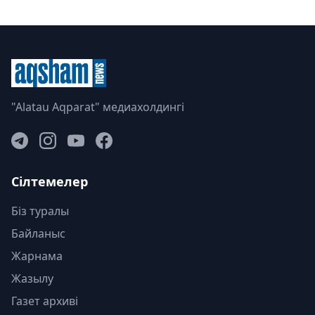
"Alatau Aqparat" медиахолдингі
Сілтемелер
Біз туралы
Байланыс
Жарнама
Жазылу
Газет архиві