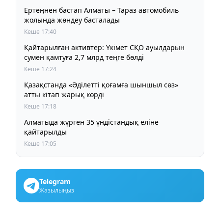
Ертеңнен бастап Алматы – Тараз автомобиль
жолында жөндеу басталады
Кеше 17:40
Қайтарылған активтер: Үкімет СҚО ауылдарын
сумен қамтуға 2,7 млрд теңге бөлді
Кеше 17:24
Қазақстанда «Әділетті қоғамға шыншыл сөз»
атты кітап жарық көрді
Кеше 17:18
Алматыда жүрген 35 үндістандық еліне
қайтарылды
Кеше 17:05
Telegram
Жазылыңыз