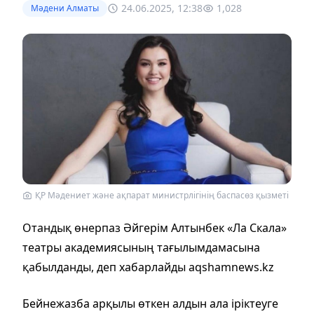
24.06.2025, 12:38
1,028
Мәдени Алматы
ҚР Мәдениет және ақпарат министрлігінің баспасөз қызметі
Отандық өнерпаз Әйгерім Алтынбек «Ла Скала»
театры академиясының тағылымдамасына
қабылданды, деп хабарлайды aqshamnews.kz
Бейнежазба арқылы өткен алдын ала іріктеуге