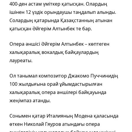
400-ден астам үміткер қатысқан. Олардың
ішінен 12 үздік орындаушы таңдалып алынды.
Солардың қатарында Қазақстанның атынан
қатысқан Әйгерім Алтынбек те бар.
Опера әншісі Әйгерім Алтынбек – көптеген
халықаралық вокалдық байқаулардың
лауреаты.
Ол танымал композитор Джакомо Пуччинидің
100 жылдығына орай ұйымдастырылған
халықаралық опера әншілері байқауында
жеңімпаз атанды.
Сонымен қатар Италияның Модена қаласында
өткен Николай Гяуров атындағы опера