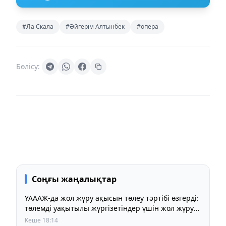
#Ла Скала
#Әйгерім Алтынбек
#опера
Бөлісу:
Соңғы жаңалықтар
ҮАААЖ-да жол жүру ақысын төлеу тәртібі өзгерді:
төлемді уақытылы жүргізетіндер үшін жол жүру
құны бұрынғы деңгейде сақталады
Кеше 18:14