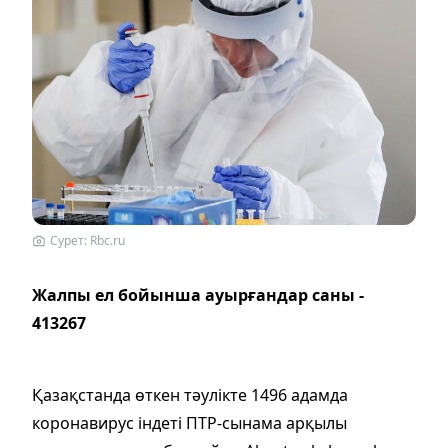
Сурет: Rbc.ru
Жалпы ел бойынша ауырғандар саны -
413267
Қазақстанда өткен тәулікте 1496 адамда
коронавирус індеті ПТР-сынама арқылы