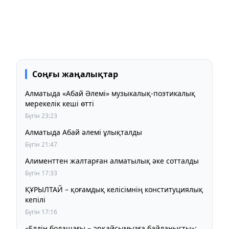
Соңғы жаңалықтар
Алматыда «Абай Әлемі» музыкалық-поэтикалық
мерекелік кеші өтті
Бүгін 23:23
Алматыда Абай әлемі ұлықталды
Бүгін 21:47
Алименттен жалтарған алматылық әке сотталды
Бүгін 17:33
ҚҰРЫЛТАЙ – қоғамдық келісімнің конституциялық
кепілі
Бүгін 17:16
«Елдің болашағы – әрқайсымызға байланысты»: