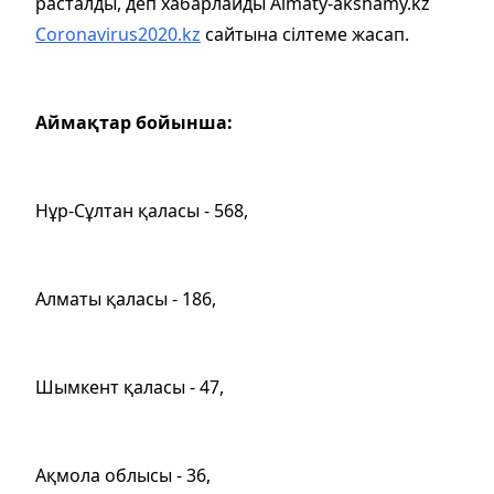
расталды, деп хабарлайды Almaty-akshamy.kz
Coronavirus2020.kz
сайтына сілтеме жасап.
Аймақтар бойынша:
Нұр-Сұлтан қаласы - 568,
Алматы қаласы - 186,
Шымкент қаласы - 47,
Ақмола облысы - 36,