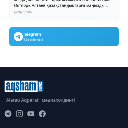
Октябрь Алтаев қазақстандықтарға маңызды
үндеу жасады
Бүгін 17:05
Telegram
Жазылыңыз
"Alatau Aqparat" медиахолдингі