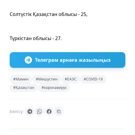
Солтүстік Қазақстан облысы - 25,
Түркістан облысы - 27.
Телеграм арнаға жазылыңыз
#Мамин
#Мишустин
#ЕАЭС
#COVID-19
#Қазақстан
#коронавирус
Бөлісу: