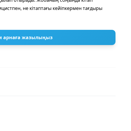
лқылап отырады. Жобаның соңында кітап
цистпен, не кітаптағы кейіпкермен тағдыры
м арнаға жазылыңыз