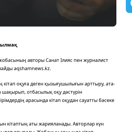
шылмақ
 жобасының авторы Санат Ілияс пен журналист
рлайды aqshamnews.kz.
ң кітап оқуға деген қызығушылығын арттыру, ата-
а шақырып, отбасылық оқу дәстүрін
рімдердің арасында кітап оқудан сауатты бәсеке
ын кітаптың аты жарияланады. Авторлар күн