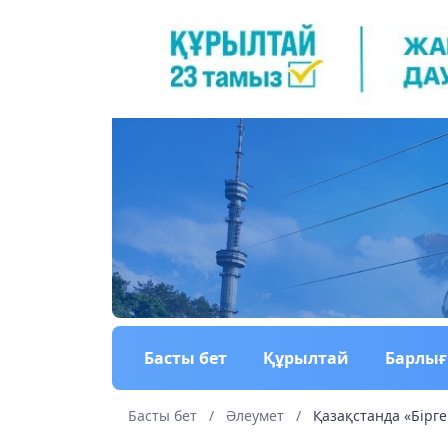
Басты бет
Құрылтай
Барлы
Басты бет
/
Әлеумет
/
Қазақстанда «Бірге