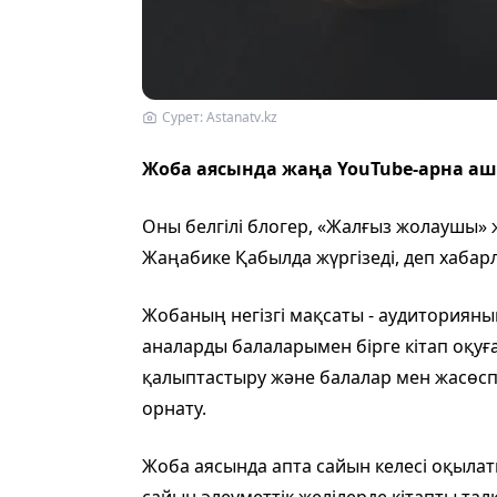
Сурет: Astanatv.kz
Жоба аясында жаңа YouTube-арна а
Оны белгілі блогер, «Жалғыз жолаушы»
Жаңабике Қабылда жүргізеді, деп хаба
Жобаның негізгі мақсаты - аудиторияны
аналарды балаларымен бірге кітап оқуғ
қалыптастыру және балалар мен жасөспі
орнату.
Жоба аясында апта сайын келесі оқылат