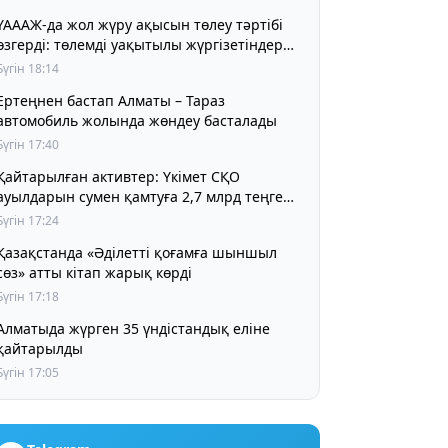
ҮАААЖ-да жол жүру ақысын төлеу тәртібі
өзгерді: төлемді уақытылы жүргізетіндер
үшін жол жүру құны бұрынғы деңгейде
Бүгін 18:14
сақталады
Ертеңнен бастап Алматы – Тараз
автомобиль жолында жөндеу басталады
Бүгін 17:40
Қайтарылған активтер: Үкімет СҚО
ауылдарын сумен қамтуға 2,7 млрд теңге
бөлді
Бүгін 17:24
Қазақстанда «Әділетті қоғамға шыншыл
сөз» атты кітап жарық көрді
Бүгін 17:18
Алматыда жүрген 35 үндістандық еліне
қайтарылды
Бүгін 17:05