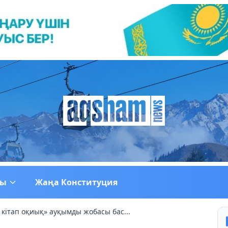
ғы
Жаңа Конституция
 кітап оқиық» ауқымды жобасы бас...