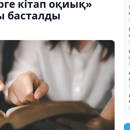
рге кітап оқиық»
ы басталды