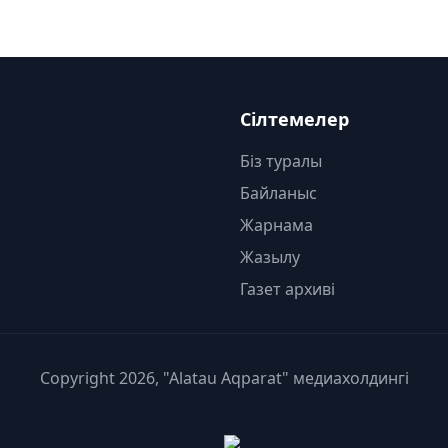
Сілтемелер
Біз туралы
Байланыс
Жарнама
Жазылу
Газет архиві
Copyright 2026, "Alatau Aqparat" медиахолдингі