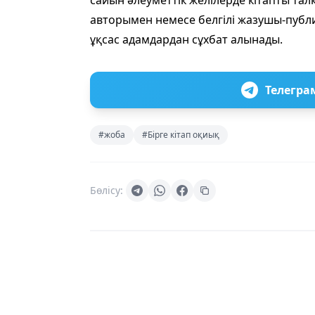
сайын әлеуметтік желілерде кітапты та
авторымен немесе белгілі жазушы-публи
ұқсас адамдардан сұхбат алынады.
Телегра
#жоба
#Бірге кітап оқиық
Бөлісу: