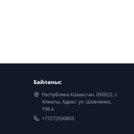
Байланыс
Республика Казахстан. 050022, г.
Алматы, Адрес: ул. Шевченко,
106 а
+77272930803