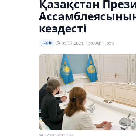
Қазақстан Прези
Ассамблеясыны
кездесті
09.07.2021, 15:00
1,558
Билік
Сурет: Akorda.kz.