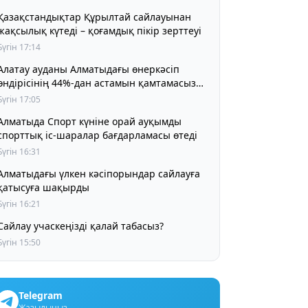
Қазақстандықтар Құрылтай сайлауынан
жақсылық күтеді – қоғамдық пікір зерттеуі
Бүгін 17:14
Алатау ауданы Алматыдағы өнеркәсіп
өндірісінің 44%-дан астамын қамтамасыз
етіп отыр
Бүгін 17:05
Алматыда Спорт күніне орай ауқымды
спорттық іс-шаралар бағдарламасы өтеді
Бүгін 16:31
Алматыдағы үлкен кәсіпорындар сайлауға
қатысуға шақырды
Бүгін 16:21
Сайлау учаскеңізді қалай табасыз?
Бүгін 15:50
Telegram
Жазылыңыз