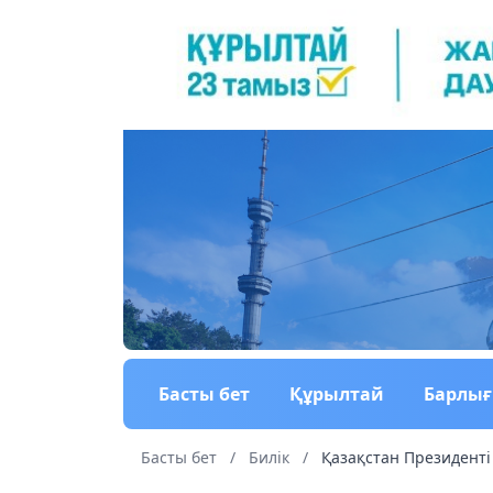
Басты бет
Құрылтай
Барлы
Басты бет
/
Билік
/
Қазақстан Президенті