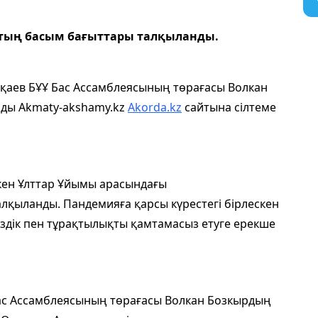
тың басым бағыттары талқыланды.
қаев БҰҰ Бас Ассамблеясының төрағасы Волкан
айды Akmaty-akshamy.kz
Akorda.kz
сайтына сілтеме
ккен Ұлттар Ұйымы арасындағы
қыланды. Пандемияға қарсы күрестегі бірлескен
псіздік пен тұрақтылықты қамтамасыз етуге ерекше
ас Ассамблеясының төрағасы Волкан Бозкырдың