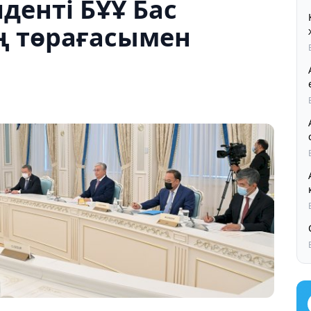
денті БҰҰ Бас
ң төрағасымен