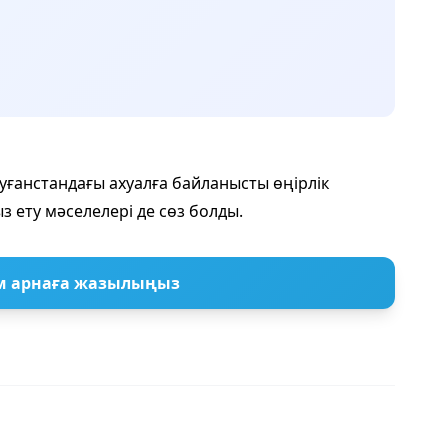
уғанстандағы ахуалға байланысты өңірлік
з ету мәселелері де сөз болды.
м арнаға жазылыңыз