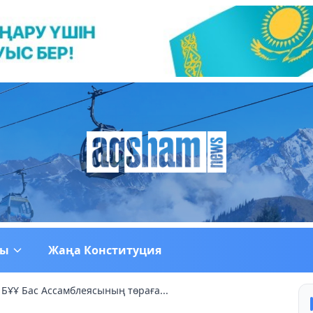
ғы
Жаңа Конституция
 БҰҰ Бас Ассамблеясының төраға...