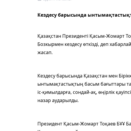
Кездесу барысында ынтымақтастық
Қазақстан Президенті Қасым-Жомарт То
Бозкырмен кездесу өткізді, деп хабарл
жасап.
Кездесу барысында Қазақстан мен Бірі
ынтымақтастықтың басым бағыттары тал
іс-қимылдарға, сондай-ақ, өңірлік қауі
назар аударылды.
Президент Қасым-Жомарт Тоқаев БҰҰ Б