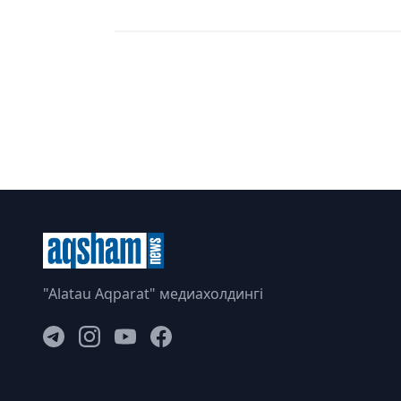
"Alatau Aqparat" медиахолдингі