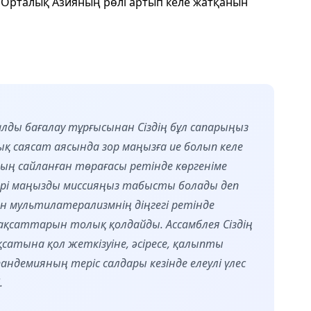
 Орталық Азияның рөлі артып келе жатқанын
ды бағалау тұрғысынан Сіздің бұл сапарыңыз
қ саясат аясында зор маңызға ие болып келе
ның сайланған төрағасы ретінде көргеніме
рі маңызды миссияңыз табысты болады деп
ын мультилатерализмнің діңгегі ретінде
ақсаттарын толық қолдайды. Ассамблея Сіздің
атына қол жеткізуіне, әсіресе, қалыпты
андемияның теріс салдары кезінде елеулі үлес
.