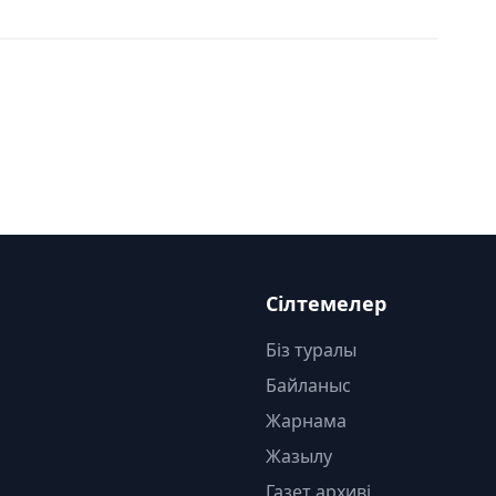
Сілтемелер
Біз туралы
Байланыс
Жарнама
Жазылу
Газет архиві