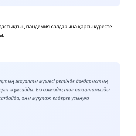
астықтың пандемия салдарына қарсы күресте
ы.
ықтың жауапты мүшесі ретінде дағдарыстың
ерін жұмсайды. Біз өзіміздің төл вакцинамызды
жағдайда, оны мұқтаж елдерге ұсынуға