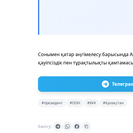
Сонымен қатар әңгімелесу барысында А
қауіпсіздік пен тұрақтылықты қамтамасы
Телегра
#президент
#ООН
#БҰҰ
#Қазақстан
Бөлісу: