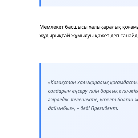
Мемлекет басшысы халықаралық қоғамд
жұдырықтай жұмылуы қажет деп санайд
«Қазақстан халықаралық қоғамдаст
салдарын еңсеру үшін барлық күш-жіг
әзірледік. Келешекте, қажет болған 
дайынбыз», – деді Президент.