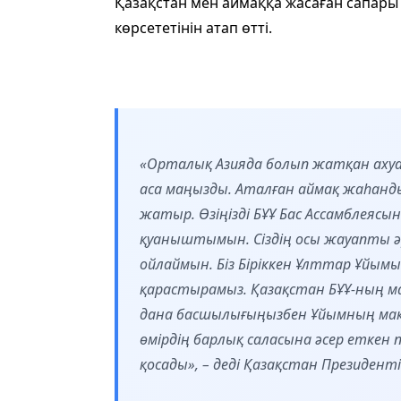
Қазақстан мен аймаққа жасаған сапары
көрсететінін атап өтті.
«Орталық Азияда болып жатқан ахуал
аса маңызды. Аталған аймақ жаһанды
жатыр. Өзіңізді БҰҰ Бас Ассамблеясы
қуаныштымын. Сіздің осы жауапты ә
ойлаймын. Біз Біріккен Ұлттар Ұйым
қарастырамыз. Қазақстан БҰҰ-ның м
дана басшылығыңызбен Ұйымның мақс
өмірдің барлық саласына әсер еткен п
қосады», – деді Қазақстан Президенті