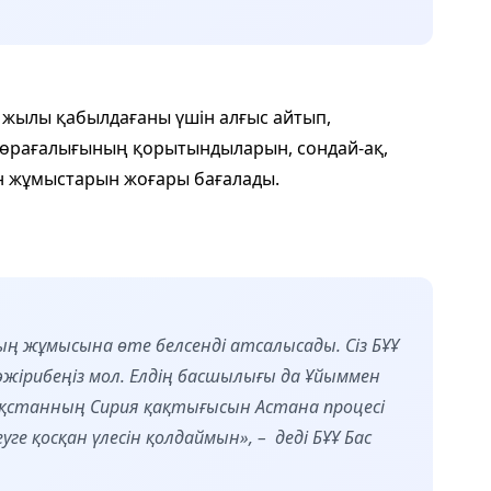
жылы қабылдағаны үшін алғыс айтып,
 төрағалығының қорытындыларын, сондай-ақ,
ен жұмыстарын жоғары бағалады.
ң жұмысына өте белсенді атсалысады. Сіз БҰҰ
Тәжірибеңіз мол. Елдің басшылығы да Ұйыммен
ақстанның Сирия қақтығысын Астана процесі
ге қосқан үлесін қолдаймын», – деді БҰҰ Бас