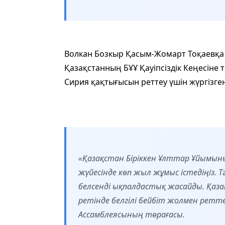
Волкан Бозкыр Қасым-Жомарт Тоқаевқа 
Қазақстанның БҰҰ Қауіпсіздік Кеңесіне
Сирия қақтығысын реттеу үшін жүргізг
«Қазақстан Біріккен Ұлттар Ұйымыны
жүйесінде көп жыл жұмыс істедіңіз. 
белсенді ықпалдастық жасайды. Қаз
ретінде белгілі бейбіт жолмен реттеу
Ассамблеясының төрағасы.