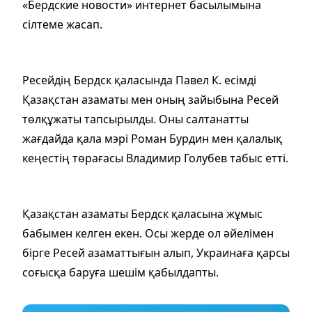
«Бердские новости» интернет басылымына
сілтеме жасап.
Ресейдің Бердск қаласында Павел К. есімді
Қазақстан азаматы мен оның зайыбына Ресей
төлқұжаты тапсырылды. Оны салтанатты
жағдайда қала мэрі Роман Бурдин мен қалалық
кеңестің төрағасы Владимир Голубев табыс етті.
Қазақстан азаматы Бердск қаласына жұмыс
бабымен келген екен. Осы жерде ол әйелімен
бірге Ресей азаматтығын алып, Украинаға қарсы
соғысқа баруға шешім қабылдапты.