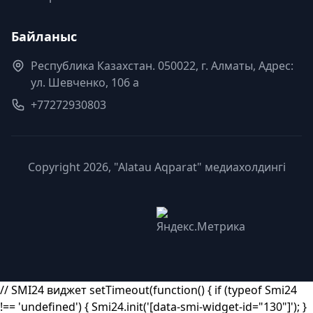
Байланыс
Республика Казахстан. 050022, г. Алматы, Адрес:
ул. Шевченко, 106 а
+77272930803
Copyright 2026, "Alatau Aqparat" медиахолдингі
// SMI24 виджет setTimeout(function() { if (typeof Smi24
!== 'undefined') { Smi24.init('[data-smi-widget-id="130"]'); }