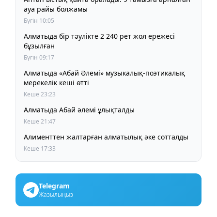
ауа райы болжамы
Бүгін 10:05
Алматыда бір тәулікте 2 240 рет жол ережесі
бұзылған
Бүгін 09:17
Алматыда «Абай Әлемі» музыкалық-поэтикалық
мерекелік кеші өтті
Кеше 23:23
Алматыда Абай әлемі ұлықталды
Кеше 21:47
Алименттен жалтарған алматылық әке сотталды
Кеше 17:33
Telegram
Жазылыңыз