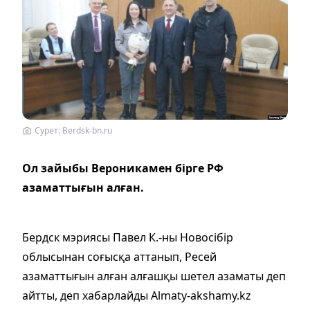
Сурет: Вerdsk-bn.ru
Ол зайыбы Вероникамен бірге РФ
азаматтығын алған.
Бердск мэриясы Павел К.-ны Новосібір
облысынан соғысқа аттанып, Ресей
азаматтығын алған алғашқы шетел азаматы деп
айтты, деп хабарлайды Almaty-akshamy.kz