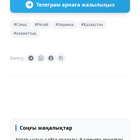
Телеграм арнаға жазылыңыз
#Соғыс
#Ресей
#Украина
#Қазақстан
#азаматтық
Бөлісу:
Соңғы жаңалықтар
Аптап ыстық қайта оралады: 9 тамызға арналған