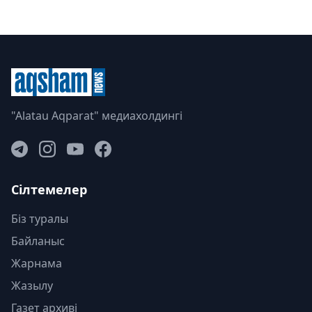
"Alatau Aqparat" медиахолдингі
Сілтемелер
Біз туралы
Байланыс
Жарнама
Жазылу
Газет архиві