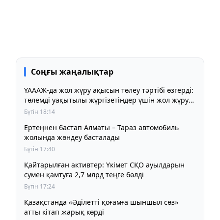
Соңғы жаңалықтар
ҮАААЖ-да жол жүру ақысын төлеу тәртібі өзгерді:
төлемді уақытылы жүргізетіндер үшін жол жүру
құны бұрынғы деңгейде сақталады
Бүгін 18:14
Ертеңнен бастап Алматы – Тараз автомобиль
жолында жөндеу басталады
Бүгін 17:40
Қайтарылған активтер: Үкімет СҚО ауылдарын
сумен қамтуға 2,7 млрд теңге бөлді
Бүгін 17:24
Қазақстанда «Әділетті қоғамға шыншыл сөз»
атты кітап жарық көрді