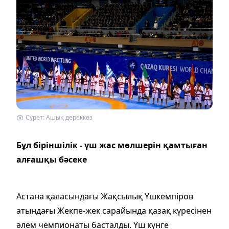
Сурет: Ашық дереккөз
Бұл біріншілік - үш жас мөлшерін қамтыған
алғашқы бәсеке
Астана қаласындағы Жақсылық Үшкемпіров
атындағы Жекпе-жек сарайында қазақ күресінен
әлем чемпионаты басталды. Үш күнге