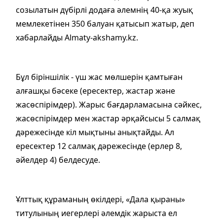
созылатын дүбірлі додаға әлемнің 40-қа жуық
мемлекетінен 350 балуан қатысып жатыр, деп
хабарлайды Almaty-akshamy.kz.
Бұл біріншілік - үш жас мөлшерін қамтыған
алғашқы бәсеке (ересектер, жастар және
жасөспірімдер). Жарыс бағдарламасына сәйкес,
жасөспірімдер мен жастар әрқайсысы 5 салмақ
дәрежесінде кіл мықтыны анықтайды. Ал
ересектер 12 салмақ дәрежесінде (ерлер 8,
әйелдер 4) белдесуде.
Ұлттық құраманың өкілдері, «Дала қыраны»
титулының иегерлері әлемдік жарыста ел