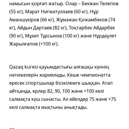
намысын қорғап жатыр. Олар – Бекжан Төлепов
(55 кг), Марат Нигматуллаев (60 кг), Нұр
Аманшүкіров (66 кг), Жұмажан Қожамбеков (74
кг), Айдын Дартаев (82 кг), Тоқтарбек Айдарбек
(90 кг), Мұхит Тұрсынов (100 кг) және Нұрдәулет
Жарылғапов (+100 кг).
Qazaq kuresi қауымдастығы алғашқы күннің
нәтижелерін жариялады. Кеше чемпионатта
ересек спортшылар бозкілемге шыққан. Атап
айтқанда, ерлер 82, 90, 100 және +100 келі
салмақта күш сынасты. Ал әйелдер 75 және +75
келі салмақта мықтыны анықтады.