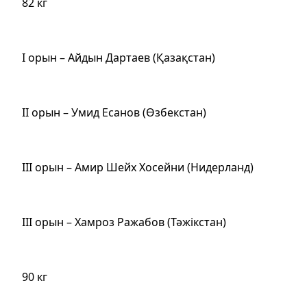
82 кг
І орын – Aйдын Дартаев (Қазақстан)
ІІ орын – Умид Есанов (Өзбекстан)
ІІІ орын – Амир Шейх Хосейни (Нидерланд)
ІІІ орын – Хамроз Ражабов (Тәжікстан)
90 кг