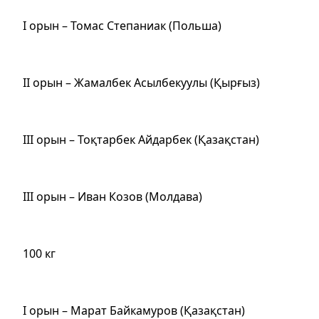
І орын – Томас Степаниак (Польша)
ІІ орын – Жамалбек Асылбекуулы (Қырғыз)
ІІІ орын – Тоқтарбек Айдарбек (Қазақстан)
ІІІ орын – Иван Козов (Молдава)
100 кг
І орын – Mарат Байкамуров (Қазақстан)