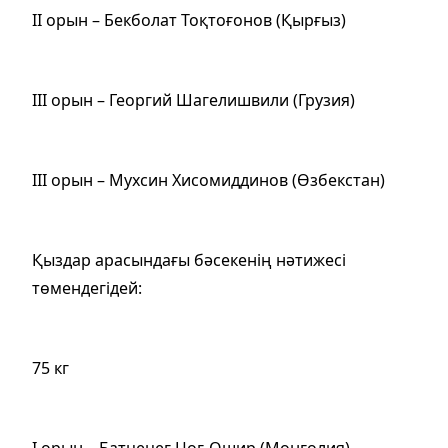
ІІ орын – Бекболат Тоқтоғонов (Қырғыз)
ІІІ орын – Георгий Шагелишвили (Грузия)
ІІІ орын – Мухсин Хисомиддинов (Өзбекстан)
Қыздар арасындағы бәсекенің нәтижесі
төмендегідей:
75 кг
І орын – Батцецег Цог-Ошир (Монғолия)