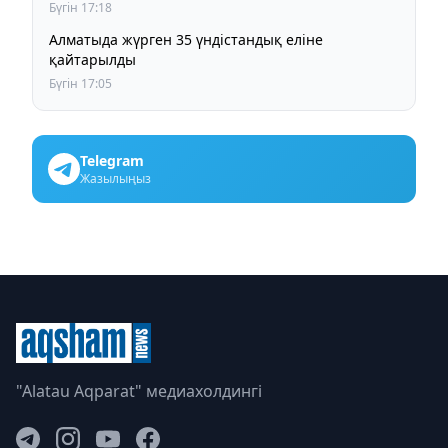
Бүгін 17:18
Алматыда жүрген 35 үндістандық еліне
қайтарылды
Бүгін 17:05
Telegram
Жазылыңыз
"Alatau Aqparat" медиахолдингі