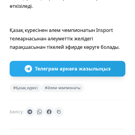
өткізіледі.
Қазақ күресінен әлем чемпионатын Insport
телеарнасынан әлеуметтік желідегі
парақшасынан тікелей эфирде көруге болады.
Телеграм арнаға жазылыңыз
#Қазақ күресі
#Әлем чемпионаты
Бөлісу: