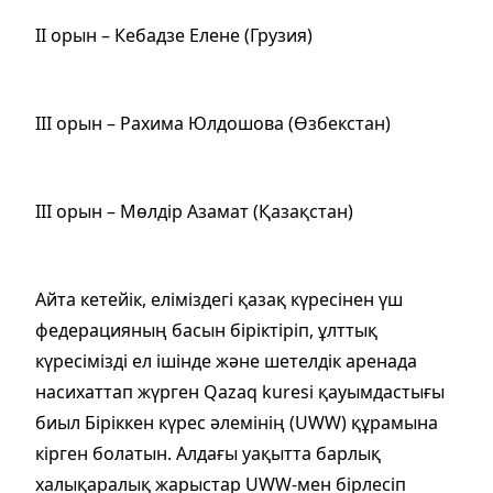
ІІ орын – Кебадзе Елене (Грузия)
ІІІ орын – Рахима Юлдошова (Өзбекстан)
ІІІ орын – Мөлдір Азамат (Қазақстан)
Айта кетейік, еліміздегі қазақ күресінен үш
федерацияның басын біріктіріп, ұлттық
күресімізді ел ішінде және шетелдік аренада
насихаттап жүрген Qazaq kuresi қауымдастығы
биыл Біріккен күрес әлемінің (UWW) құрамына
кірген болатын. Алдағы уақытта барлық
халықаралық жарыстар UWW-мен бірлесіп