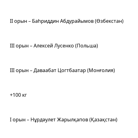
ІІ орын – Баһриддин Абдурайымов (Өзбекстан)
ІІІ орын – Алексей Лусенко (Польша)
ІІІ орын – Даваабат Цогтбаатар (Mонғолия)
+100 кг
І орын – Нұрдәулет Жарылқапов (Қазақстан)