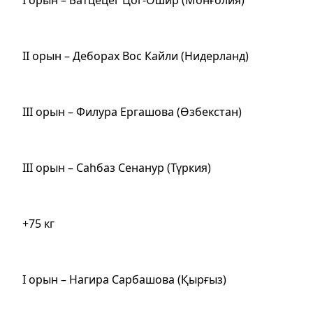
ІІ орын – Деборах Вос Кайли (Нидерланд)
ІІІ орын – Филура Ергашова (Өзбекстан)
ІІІ орын – Саһбаз Сенанур (Түркия)
+75 кг
І орын – Нагира Сарбашова (Қырғыз)