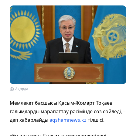
Ақорда
Мемлекет басшысы Қасым-Жомарт Тоқаев
ғалымдарды марапаттау рәсімінде сөз сөйледі, –
деп хабарлайды
aqshamnews.kz
тілшісі.
«Ең алдымен, Ғылым қызметкерлері күні