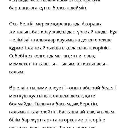
баршаңызға құтты болсын деймін.
Осы белгілі мереке қарсаңында Ақордаға
жиналып, бас қосу жақсы дәстүрге айналды. Бұл
– еліміздің ғалымдар қауымына деген ерекше
құрметі және айрықша ықыласының көрінісі.
Себебі кез келген дамыған, яғни, озық
мемлекеттің қазығы – ғылым, ал қазынасы –
ғалым.
Әр елдің ғылыми әлеуеті – оның абырой-беделі
мен күш-қуатының өлшемі десек, қате
болмайды. Ғылымға басымдық беретін,
ғалымын қадірлейтін, басқаша айтсақ, «ғылым-
білім бар жұрттар» ғана өркениеттің өріне
шығады. Бұл – ақиқат. Түптеп келгенде,