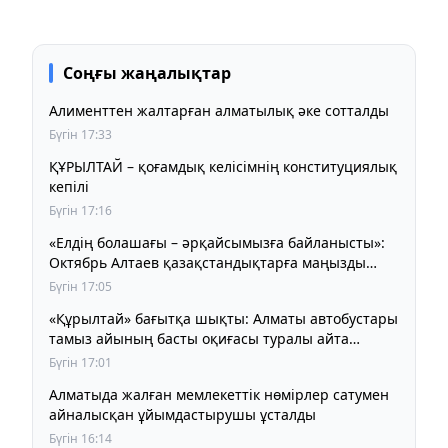
Соңғы жаңалықтар
Алименттен жалтарған алматылық әке сотталды
Бүгін 17:33
ҚҰРЫЛТАЙ – қоғамдық келісімнің конституциялық
кепілі
Бүгін 17:16
«Елдің болашағы – әрқайсымызға байланысты»:
Октябрь Алтаев қазақстандықтарға маңызды
үндеу жасады
Бүгін 17:05
«Құрылтай» бағытқа шықты: Алматы автобустары
тамыз айының басты оқиғасы туралы айта
бастады
Бүгін 17:01
Алматыда жалған мемлекеттік нөмірлер сатумен
айналысқан ұйымдастырушы ұсталды
Бүгін 16:14