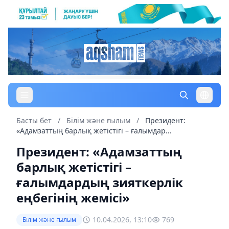
Басты бет
/
Білім және ғылым
/
Президент:
«Адамзаттың барлық жетістігі – ғалымдар...
Президент: «Адамзаттың
барлық жетістігі –
ғалымдардың зияткерлік
еңбегінің жемісі»
10.04.2026, 13:10
769
Білім және ғылым