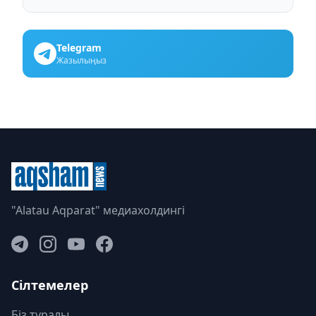
Telegram
Жазылыңыз
"Alatau Aqparat" медиахолдингі
Сілтемелер
Біз туралы