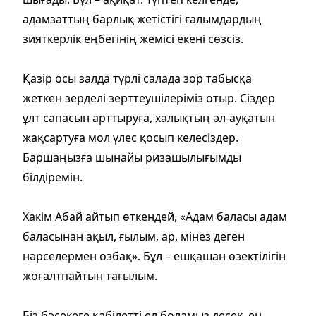
адамзаттың барлық жетістігі ғалымдардың
зияткерлік еңбегінің жемісі екені сөзсіз.
Қазір осы залда түрлі салада зор табысқа
жеткен зерделі зерттеушілеріміз отыр. Сіздер
ұлт сапасын арттыруға, халықтың әл-ауқатын
жақсартуға мол үлес қосып келесіздер.
Баршаңызға шынайы ризашылығымды
білдіремін.
Хакім Абай айтып өткендей, «Адам баласы адам
баласынан ақыл, ғылым, ар, мінез деген
нәрселермен озбақ». Бұл – ешқашан өзектілігін
жоғалтпайтын тағылым.
Біз бәсекеге қабілетті ел боламыз десек, ең