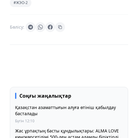
#ЖЭО-2
Бөлісу:
Соңғы жаңалықтар
Қазақстан азаматтығын алуға өтініш қабылдау
басталады
Бүгін 12:10
Жас ұрпақтың басты құндылықтары: ALMA LOVE
кинокөрсетілімі 500-ден астам адамды біріктірді