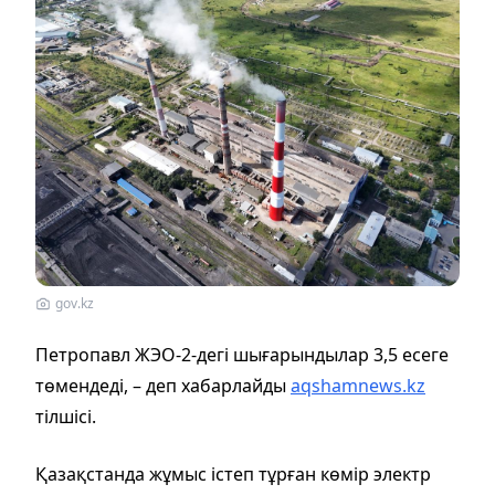
gov.kz
Петропавл ЖЭО-2-дегі шығарындылар 3,5 есеге
төмендеді, – деп хабарлайды
aqshamnews.kz
тілшісі.
Қазақстанда жұмыс істеп тұрған көмір электр