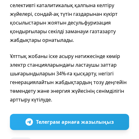
селективті каталитикалық қалпына келтіру
жүйелері, сондай-ақ түтін газдарынан күкірт
қосылыстарын жоятын десульфуризация
қондырғылары секілді заманауи газтазарту
жабдықтары орнатылады.
Ұлттық жобаны іске асыру нәтижесінде көмір
электр станцияларындағы ластаушы заттар
шығарындыларын 34%-ға қысқарту, негізгі
генерациялайтын жабдықтардың тозу деңгейін
төмендету және энергия жүйесінің сенімділігін
арттыру күтілуде.
Телеграм арнаға жазылыңыз