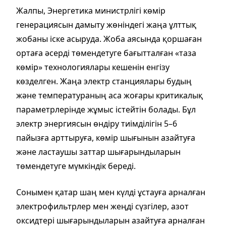
Жалпы, Энергетика министрлігі көмір
генерациясын дамыту жөніндегі жаңа ұлттық
жобаны іске асыруда. Жоба аясында қоршаған
ортаға әсерді төмендетуге бағытталған «таза
көмір» технологиялары кешенін енгізу
көзделген. Жаңа электр станциялары будың
және температураның аса жоғары критикалық
параметрлерінде жұмыс істейтін болады. Бұл
электр энергиясын өндіру тиімділігін 5–6
пайызға арттыруға, көмір шығынын азайтуға
және ластаушы заттар шығарындыларын
төмендетуге мүмкіндік береді.
Сонымен қатар шаң мен күлді ұстауға арналған
электрофильтрлер мен жеңді сүзгілер, азот
оксидтері шығарындыларын азайтуға арналған