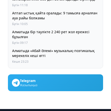
Бүгін 11:18
Аптап ыстық қайта оралады: 9 тамызға арналған
ауа райы болжамы
Бүгін 10:05
Алматыда бір тәулікте 2 240 рет жол ережесі
бұзылған
Бүгін 09:17
Алматыда «Абай Әлемі» музыкалық-поэтикалық
мерекелік кеші өтті
Кеше 23:23
Telegram
Жазылыңыз