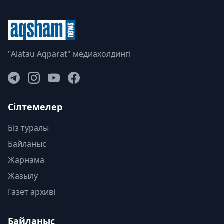
"Alatau Aqparat" медиахолдингі
Сілтемелер
Біз туралы
Байланыс
Жарнама
Жазылу
Газет архиві
Байланыс