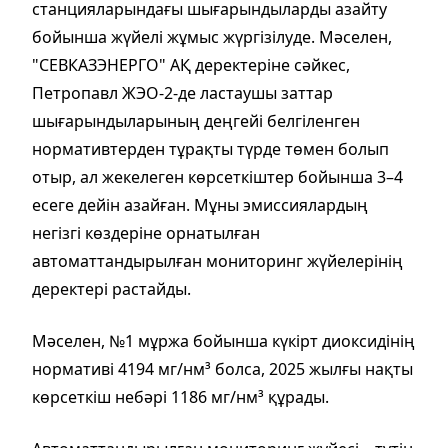
станцияларындағы шығарындыларды азайту
бойынша жүйелі жұмыс жүргізілуде. Мәселен,
"СЕВКАЗЭНЕРГО" АҚ деректеріне сәйкес,
Петропавл ЖЭО-2-де ластаушы заттар
шығарындыларының деңгейі белгіленген
нормативтерден тұрақты түрде төмен болып
отыр, ал жекелеген көрсеткіштер бойынша 3–4
есеге дейін азайған. Мұны эмиссиялардың
негізгі көздеріне орнатылған
автоматтандырылған мониторинг жүйелерінің
деректері растайды.
Мәселен, №1 мұржа бойынша күкірт диоксидінің
нормативі 4194 мг/нм³ болса, 2025 жылғы нақты
көрсеткіш небәрі 1186 мг/нм³ құрады.