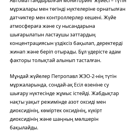
Автоматтандырылған мониторинг жүйесі – түтін
мұржалары мен төгінді нүктелеріне орнатылған
датчиктер мен контроллерлер кешені. Жүйе
атмосфераға және су нысандарына
шығарылатын ластаушы заттардың
концентрациясын үздіксіз бақылап, деректерді
жинап және беріп отырады. Бұл үдерісте адам
факторы толықтай алынып тасталған.
Мұндай жүйелер Петропавл ЖЭО-2-нің түтін
мұржаларында, сондай-ақ Есіл өзеніне су
шығару нүктесінде жұмыс істейді. Жабдықтар
нақты уақыт режимінде азот оксиді мен
диоксидінің, көміртек оксидінің, күкірт
диоксидінің және шаңның мөлшерін
бақылайды.