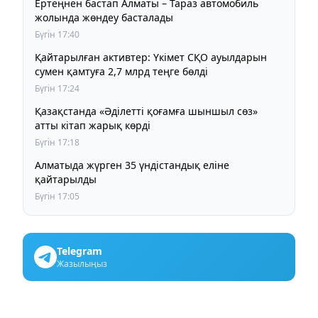
Ертеңнен бастап Алматы – Тараз автомобиль
жолында жөндеу басталады
Бүгін 17:40
Қайтарылған активтер: Үкімет СҚО ауылдарын
сумен қамтуға 2,7 млрд теңге бөлді
Бүгін 17:24
Қазақстанда «Әділетті қоғамға шыншыл сөз»
атты кітап жарық көрді
Бүгін 17:18
Алматыда жүрген 35 үндістандық еліне
қайтарылды
Бүгін 17:05
Telegram
Жазылыңыз