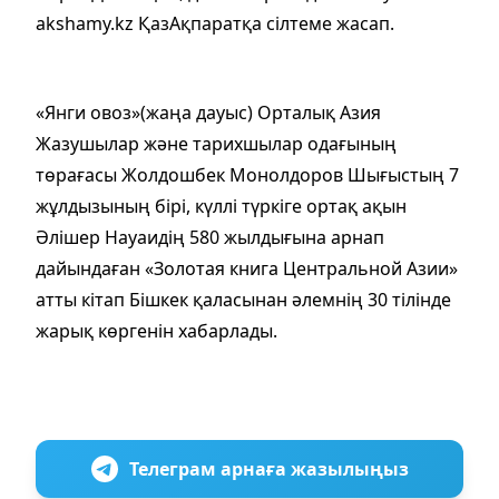
akshamy.kz ҚазАқпаратқа сілтеме жасап.
«Янги овоз»(жаңа дауыс) Орталық Азия
Жазушылар және тарихшылар одағының
төрағасы Жолдошбек Монолдоров Шығыстың 7
жұлдызының бірі, күллі түркіге ортақ ақын
Әлішер Науаидің 580 жылдығына арнап
дайындаған «Золотая книга Центральной Азии»
атты кітап Бішкек қаласынан әлемнің 30 тілінде
жарық көргенін хабарлады.
Телеграм арнаға жазылыңыз