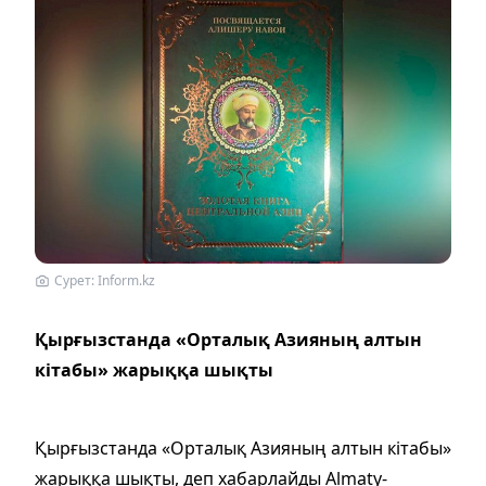
Сурет: Inform.kz
Қырғызстанда «Орталық Азияның алтын
кітабы» жарыққа шықты
Қырғызстанда «Орталық Азияның алтын кітабы»
жарыққа шықты, деп хабарлайды Almaty-