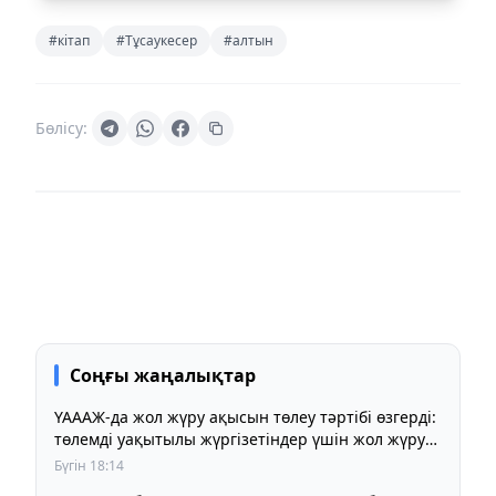
#кітап
#Тұсаукесер
#алтын
Бөлісу:
Соңғы жаңалықтар
ҮАААЖ-да жол жүру ақысын төлеу тәртібі өзгерді:
төлемді уақытылы жүргізетіндер үшін жол жүру
құны бұрынғы деңгейде сақталады
Бүгін 18:14