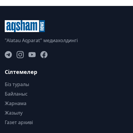
"Alatau Aqparat" медиахолдингі
Сілтемелер
Біз туралы
Байланыс
Жарнама
Жазылу
Газет архиві