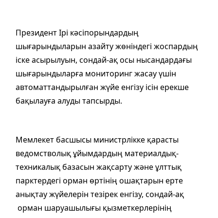
Президент Ірі кәсіпорындардың
шығарындыларын азайту жөніндегі жоспардың
іске асырылуын, сондай-ақ осы нысандардағы
шығарындыларға мониторинг жасау үшін
автоматтандырылған жүйе енгізу ісін ерекше
бақылауға алуды тапсырды.
Мемлекет басшысы министрлікке қарасты
ведомстволық ұйымдардың материалдық-
техникалық базасын жақсарту және ұлттық
парктердегі орман өртінің ошақтарын ерте
анықтау жүйелерін тезірек енгізу, сондай-ақ
орман шаруашылығы қызметкерлерінің