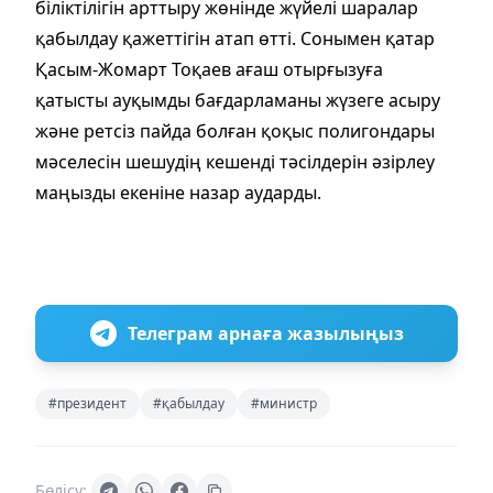
біліктілігін арттыру жөнінде жүйелі шаралар
қабылдау қажеттігін атап өтті. Сонымен қатар
Қасым-Жомарт Тоқаев ағаш отырғызуға
қатысты ауқымды бағдарламаны жүзеге асыру
және ретсіз пайда болған қоқыс полигондары
мәселесін шешудің кешенді тәсілдерін әзірлеу
маңызды екеніне назар аударды.
Телеграм арнаға жазылыңыз
#президент
#қабылдау
#министр
Бөлісу: