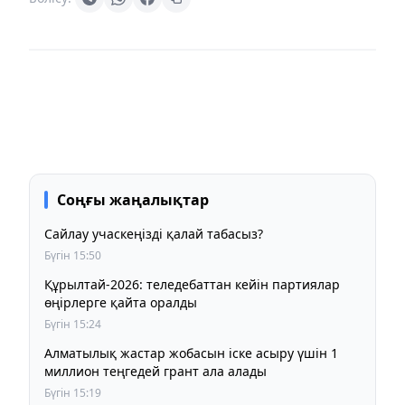
Соңғы жаңалықтар
Сайлау учаскеңізді қалай табасыз?
Бүгін 15:50
Құрылтай-2026: теледебаттан кейін партиялар
өңірлерге қайта оралды
Бүгін 15:24
Алматылық жастар жобасын іске асыру үшін 1
миллион теңгедей грант ала алады
Бүгін 15:19