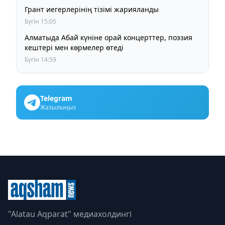
Грант иегерлерінің тізімі жарияланды
Бүгін 15:05
Алматыда Абай күніне орай концерттер, поэзия
кештері мен көрмелер өтеді
Бүгін 14:59
Telegram
Жазылыңыз
"Alatau Aqparat" медиахолдингі