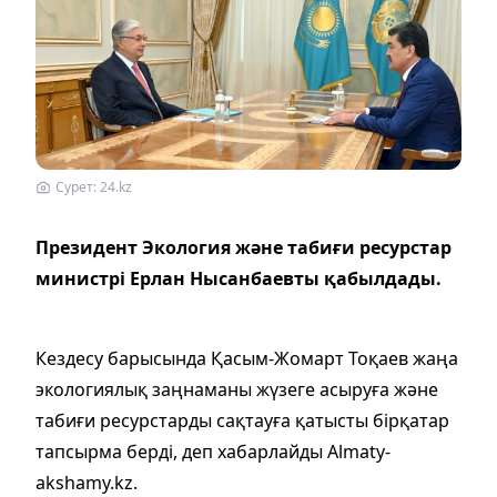
Сурет: 24.kz
Президент Экология және табиғи ресурстар
министрі Ерлан Нысанбаевты қабылдады.
Кездесу барысында Қасым-Жомарт Тоқаев жаңа
экологиялық заңнаманы жүзеге асыруға және
табиғи ресурстарды сақтауға қатысты бірқатар
тапсырма берді, деп хабарлайды Almaty-
akshamy.kz.