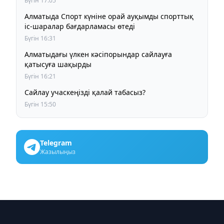
Бүгін 17:05
Алматыда Спорт күніне орай ауқымды спорттық
іс-шаралар бағдарламасы өтеді
Бүгін 16:31
Алматыдағы үлкен кәсіпорындар сайлауға
қатысуға шақырды
Бүгін 16:21
Сайлау учаскеңізді қалай табасыз?
Бүгін 15:50
Telegram
Жазылыңыз