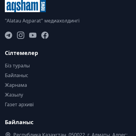
"Alatau Aqparat" медиахолдингі
Сілтемелер
Біз туралы
Байланыс
Жарнама
Жазылу
Газет архиві
Байланыс
Республика Казахстан. 050022, г. Алматы, Адрес: