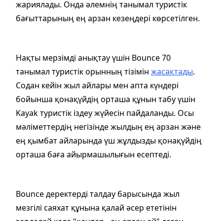
жариялады. Онда әлемнің танымал туристік
бағыттарының ең арзан кезеңдері көрсетілген.
Нақты мерзімді анықтау үшін Bounce 70
танымал туристік орынның тізімін
жасақтады
.
Содан кейін жыл айлары мен апта күндері
бойынша қонақүйдің орташа құнын табу үшін
Kayak туристік іздеу жүйесін пайдаланды. Осы
мәліметтердің негізінде жылдың ең арзан және
ең қымбат айларында үш жұлдызды қонақүйдің
орташа баға айырмашылығын есептеді.
Bounce деректерді талдау барысында жыл
мезгілі саяхат құнына қалай әсер ететінін