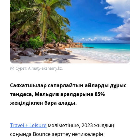
Сурет: Almaty-akshamy.kz.
Саяхатшылар сапарлайтын айларды дұрыс
таңдаса, Мальдив аралдарына 85%
жеңілдікпен бара алады.
Travel + Leisure
мәліметінше, 2023 жылдың
соңында Bounce зерттеу нәтижелерін