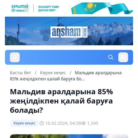
Басты бет
/
Керек кеңес
/
Мальдив аралдарына
85% жеңілдікпен қалай баруға бо...
Мальдив аралдарына 85%
жеңілдікпен қалай баруға
болады?
16.02.2024, 04:38
1,545
Керек кеңес