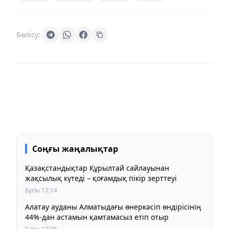
Бөлісу:
Соңғы жаңалықтар
Қазақстандықтар Құрылтай сайлауынан
жақсылық күтеді – қоғамдық пікір зерттеуі
Бүгін 17:14
Алатау ауданы Алматыдағы өнеркәсіп өндірісінің
44%-дан астамын қамтамасыз етіп отыр