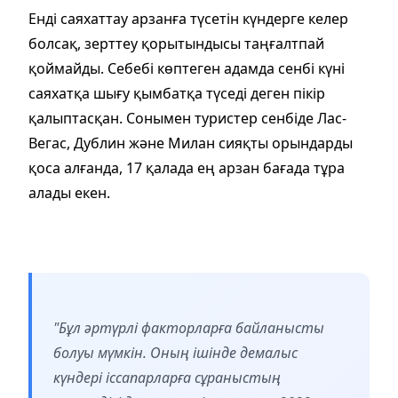
Енді саяхаттау арзанға түсетін күндерге келер
болсақ, зерттеу қорытындысы таңғалтпай
қоймайды. Себебі көптеген адамда сенбі күні
саяхатқа шығу қымбатқа түседі деген пікір
қалыптасқан. Сонымен туристер сенбіде Лас-
Вегас, Дублин және Милан сияқты орындарды
қоса алғанда, 17 қалада ең арзан бағада тұра
алады екен.
"Бұл әртүрлі факторларға байланысты
болуы мүмкін. Оның ішінде демалыс
күндері іссапарларға сұраныстың