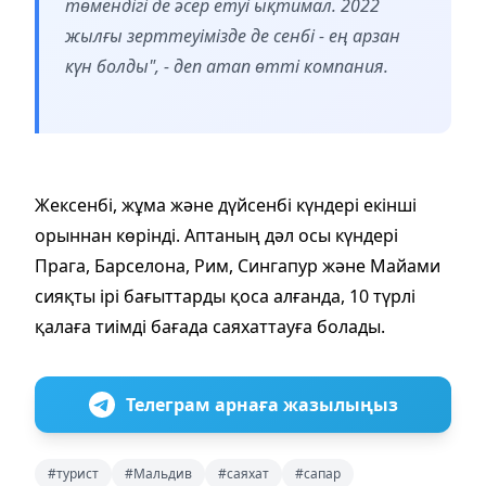
төмендігі де әсер етуі ықтимал. 2022
жылғы зерттеуімізде де сенбі - ең арзан
күн болды", - деп атап өтті компания.
Жексенбі, жұма және дүйсенбі күндері екінші
орыннан көрінді. Аптаның дәл осы күндері
Прага, Барселона, Рим, Сингапур және Майами
сияқты ірі бағыттарды қоса алғанда, 10 түрлі
қалаға тиімді бағада саяхаттауға болады.
Телеграм арнаға жазылыңыз
#турист
#Мальдив
#саяхат
#сапар