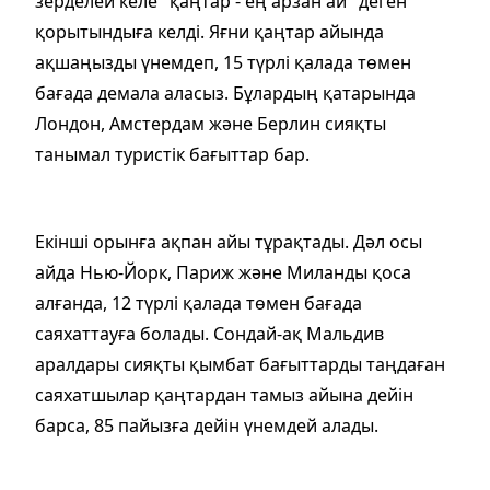
зерделей келе "қаңтар - ең арзан ай" деген
қорытындыға келді. Яғни қаңтар айында
ақшаңызды үнемдеп, 15 түрлі қалада төмен
бағада демала аласыз. Бұлардың қатарында
Лондон, Амстердам және Берлин сияқты
танымал туристік бағыттар бар.
Екінші орынға ақпан айы тұрақтады. Дәл осы
айда Нью-Йорк, Париж және Миланды қоса
алғанда, 12 түрлі қалада төмен бағада
саяхаттауға болады. Сондай-ақ Мальдив
аралдары сияқты қымбат бағыттарды таңдаған
саяхатшылар қаңтардан тамыз айына дейін
барса, 85 пайызға дейін үнемдей алады.