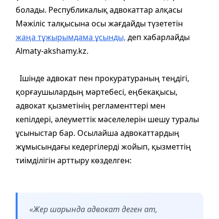
болады. Республикалық адвокаттар алқасы
Мәжіліс талқысына осы жағдайды түзететін
жаңа тұжырымдама ұсынды,
деп хабарлайды
Almaty-akshamy.kz.
Ішінде адвокат пен прокуратураның теңдігі,
қорғаушылардың мәртебесі, еңбекақысы,
адвокат қызметінің регламенттері мен
кепілдері, әлеуметтік мәселелерін шешу туралы
ұсыныстар бар. Осылайша адвокаттардың
жұмысындағы кедергілерді жойып, қызметтің
тиімділігін арттыру көзделген:
«Жер шарында адвокат деген ат,