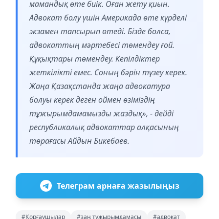
мамандық өте биік. Оған жету қиын.
Адвокат болу үшін Америкада өте күрделі
экзамен тапсырып өтеді. Бізде болса,
адвокаттың мәртебесі төмендеу ғой.
Құқықтары төмендеу. Кепілдіктер
жеткілікті емес. Соның бәрін түзеу керек.
Жаңа Қазақстанда жаңа адвокатура
болуы керек деген оймен өзіміздің
тұжырымдамамызды жаздық», - дейді
республикалық адвокаттар алқасының
төрағасы Айдын Бикебаев.
Телеграм арнаға жазылыңыз
#Қорғаушылар
#заң тұжырымдамасы
#адвокат