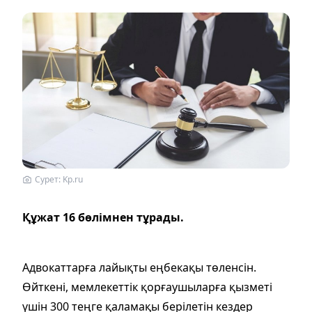
Сурет: Kp.ru
Құжат 16 бөлімнен тұрады.
Адвокаттарға лайықты еңбекақы төленсін.
Өйткені, мемлекеттік қорғаушыларға қызметі
үшін 300 теңге қаламақы берілетін кездер