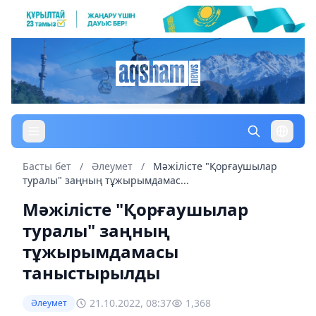
Басты бет
/
Әлеумет
/
Мәжілісте "Қорғаушылар
туралы" заңның тұжырымдамас...
Мәжілісте "Қорғаушылар
туралы" заңның
тұжырымдамасы
таныстырылды
21.10.2022, 08:37
1,368
Әлеумет