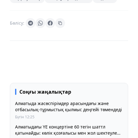
Бөлісу:
Соңғы жаңалықтар
Алматыда жасөспірімдер арасындағы және
отбасылық-тұрмыстық қылмыс деңгейі төмендеді
Бүгін 12:25
Алматыдағы YE концертіне 60 тегін шаттл
қатынайды: көлік қозғалысы мен жол шектеулері