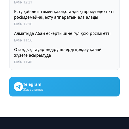
қалай ұйымдастырылады
Бүгін 12:21
Есту қабілеті төмен қазақстандықтар мүгедектікті
рәсімдемей-ақ есту аппаратын ала алады
Бүгін 12:10
Алматыда Абай ескерткішіне гүл қою рәсімі өтті
Бүгін 11:56
Отандық тауар өндірушілерді қолдау қалай
жүзеге асырылуда
Бүгін 11:48
Telegram
Жазылыңыз